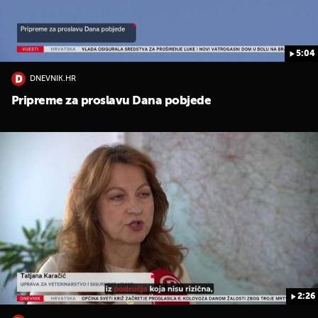
5:04
DNEVNIK.HR
Pripreme za proslavu Dana pobjede
2:26