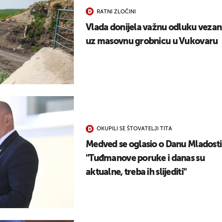
UKLJUČITE NOTIFIKACIJE
RATNI ZLOČINI
Vlada donijela važnu odluku veza
uz masovnu grobnicu u Vukovaru
OKUPILI SE ŠTOVATELJI TITA
Medved se oglasio o Danu Mladosti
"Tuđmanove poruke i danas su
aktualne, treba ih slijediti"