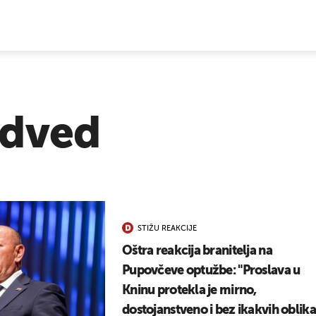
E VIJESTI
dved
STIŽU REAKCIJE
Oštra reakcija branitelja na
Pupovčeve optužbe: "Proslava u
Kninu protekla je mirno,
dostojanstveno i bez ikakvih oblika