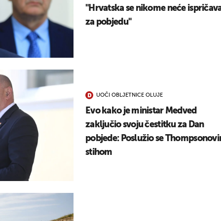
"Hrvatska se nikome neće ispričava
za pobjedu"
UOČI OBLJETNICE OLUJE
Evo kako je ministar Medved
zaključio svoju čestitku za Dan
pobjede: Poslužio se Thompsonov
stihom