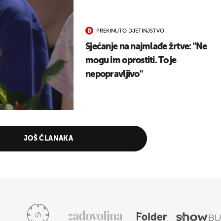
PREKINUTO DJETINJSTVO
Sjećanje na najmlađe žrtve: "Ne
mogu im oprostiti. To je
nepopravljivo"
JOŠ ČLANAKA