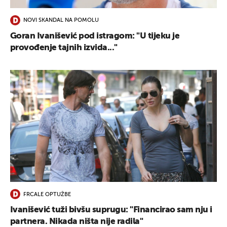
NOVI SKANDAL NA POMOLU
Goran Ivanišević pod istragom: "U tijeku je
provođenje tajnih izvida..."
FRCALE OPTUŽBE
Ivanišević tuži bivšu suprugu: "Financirao sam nju i
partnera. Nikada ništa nije radila"