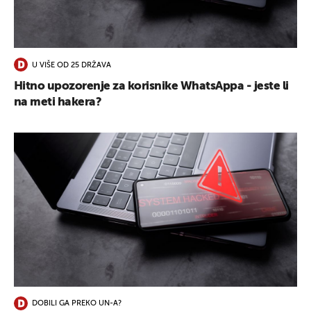
UKLJUČITE NOTIFIKACIJE
U VIŠE OD 25 DRŽAVA
Hitno upozorenje za korisnike WhatsAppa - jeste li
na meti hakera?
DOBILI GA PREKO UN-A?