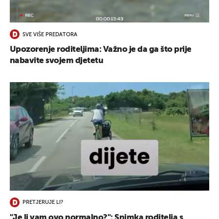
UKLJUČITE NOTIFIKACIJE
SVE VIŠE PREDATORA
Upozorenje roditeljima: Važno je da ga što prije
nabavite svojem djetetu
PRETJERUJE LI?
"Je li vam ovo normalno?": Snimka roditelja s