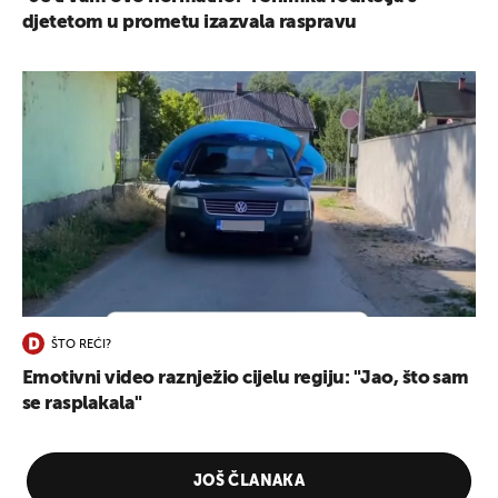
djetetom u prometu izazvala raspravu
ŠTO REĆI?
Emotivni video raznježio cijelu regiju: "Jao, što sam
se rasplakala"
JOŠ ČLANAKA