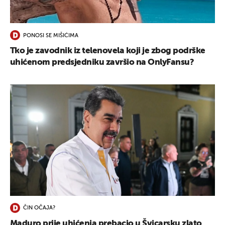
UKLJUČITE NOTIFIKACIJE
PONOSI SE MIŠIĆIMA
Tko je zavodnik iz telenovela koji je zbog podrške
uhićenom predsjedniku završio na OnlyFansu?
ČIN OČAJA?
Maduro prije uhićenja prebacio u Švicarsku zlato