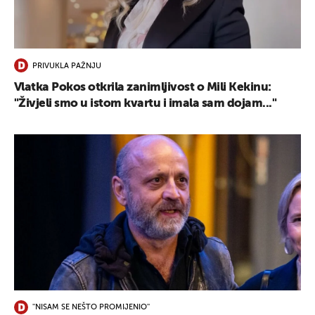
UKLJUČITE NOTIFIKACIJE
PRIVUKLA PAŽNJU
Vlatka Pokos otkrila zanimljivost o Mili Kekinu:
"Živjeli smo u istom kvartu i imala sam dojam..."
''NISAM SE NEŠTO PROMIJENIO''