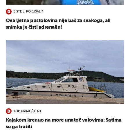
BISTE LI POKUŠALI?
Ova ljetna pustolovina nije baš za svakoga, ali
snimka je čisti adrenalin!
KOD PRIMOŠTENA
Kajakom krenuo na more unatoč valovima: Satima
su ga tražili