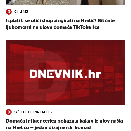
IĆI ILI NE?
Isplati li se otići shoppingirati na Hrelić? Bit ćete
ljubomorni na ulove domaće TikTokerice
ZAŠTO OTIĆI NA HRELIĆ?
Domaća influencerica pokazala kakav je ulov našla
na Hreliću – jedan dizajnerski komad