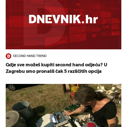
SECOND HAND TREND
Gdje sve možeš kupiti second hand odjeću? U
Zagrebu smo pronašli čak 5 različitih opcija