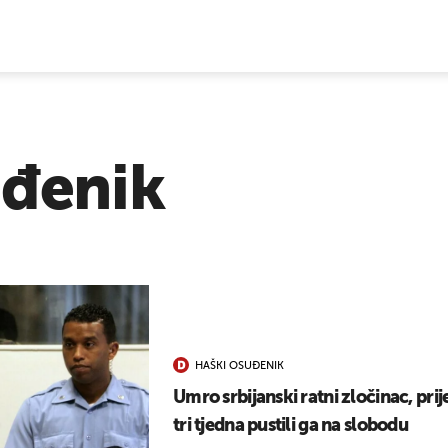
E VIJESTI
uđenik
HAŠKI OSUĐENIK
Umro srbijanski ratni zločinac, prij
tri tjedna pustili ga na slobodu