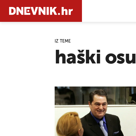
IZ TEME
PRETRAŽIT
haški os