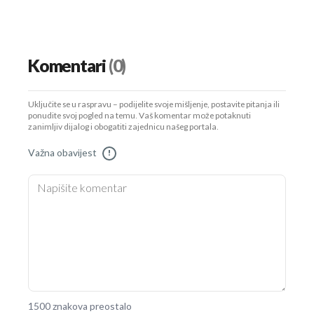
Komentari
(0)
Uključite se u raspravu – podijelite svoje mišljenje, postavite pitanja ili
ponudite svoj pogled na temu. Vaš komentar može potaknuti
zanimljiv dijalog i obogatiti zajednicu našeg portala.
Važna obavijest
!
1500 znakova preostalo