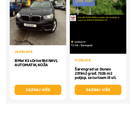
26.990,00 €
11.555,00 €
BMW X3 sDrive18d NAVI,
AUTOMATIK, KOŽA
Šarengrad uz Dunav
2311m2 građ. 7326 m2
poljop. za turizam ili sli.
SAZNAJ VIŠE
SAZNAJ VIŠE