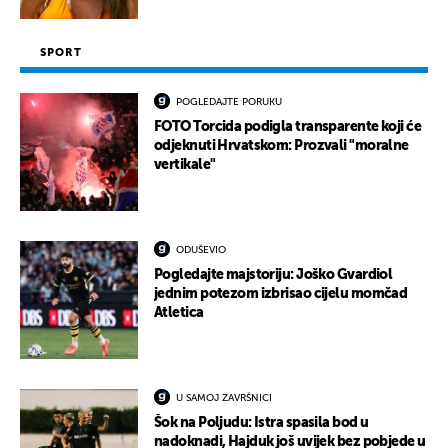
SPORT
POGLEDAJTE PORUKU
FOTO Torcida podigla transparente koji će
odjeknuti Hrvatskom: Prozvali "moralne
vertikale"
ODUŠEVIO
Pogledajte majstoriju: Joško Gvardiol
jednim potezom izbrisao cijelu momčad
Atletica
U SAMOJ ZAVRŠNICI
Šok na Poljudu: Istra spasila bod u
nadoknadi, Hajduk još uvijek bez pobjede u