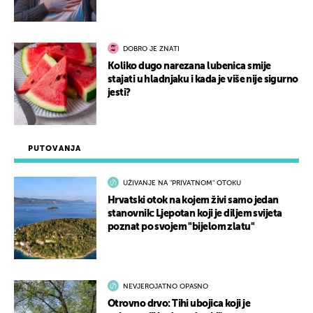
DOBRO JE ZNATI
Koliko dugo narezana lubenica smije
stajati u hladnjaku i kada je više nije sigurno
jesti?
PUTOVANJA
UŽIVANJE NA "PRIVATNOM" OTOKU
Hrvatski otok na kojem živi samo jedan
stanovnik: Ljepotan koji je diljem svijeta
poznat po svojem "bijelom zlatu"
NEVJEROJATNO OPASNO
Otrovno drvo: Tihi ubojica koji je