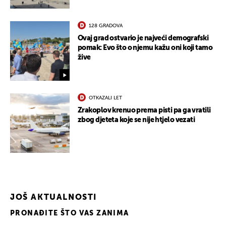
128 GRADOVA
Ovaj grad ostvario je najveći demografski
pomak: Evo što o njemu kažu oni koji tamo
žive
OTKAZALI LET
Zrakoplov krenuo prema pisti pa ga vratili
zbog djeteta koje se nije htjelo vezati
JOŠ AKTUALNOSTI
PRONAĐITE ŠTO VAS ZANIMA