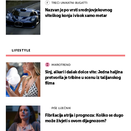
TREĆI UNIKATNI BUGATTI
Nazvan je po vrsti srednjovjekovnog
viteškog konja i visok samo metar
LIFESTYLE
MIKROTREND
Sinj, alkari i dašak dolce vite: Jedna haljina
pretvorila je tribine u scenu iz talijanskog
filma
PIŠE LIJEČNIK
Fibrilacija atrija i prognoza: Koliko se dugo
može živjeti s ovom dijagnozom?