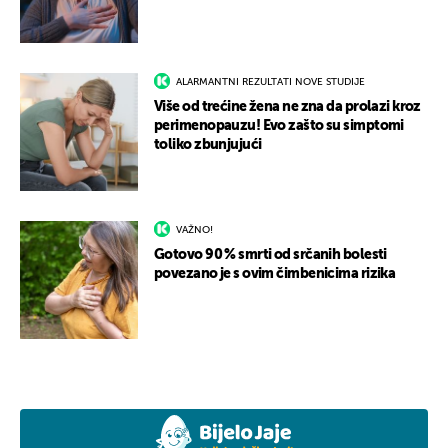
ALARMANTNI REZULTATI NOVE STUDIJE
Više od trećine žena ne zna da prolazi kroz
perimenopauzu! Evo zašto su simptomi
toliko zbunjujući
VAŽNO!
Gotovo 90 % smrti od srčanih bolesti
povezano je s ovim čimbenicima rizika