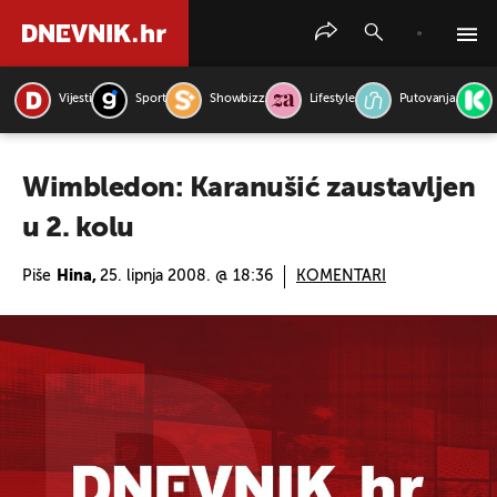
Vijesti
Sport
Showbizz
Lifestyle
Putovanja
PRETRAŽITE VIJESTI
Wimbledon: Karanušić zaustavljen
u 2. kolu
Piše
Hina,
25. lipnja 2008. @ 18:36
KOMENTARI