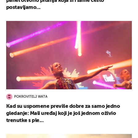
panel otvorio pitanja koja si i same često
postavljamo...
POKROVITELJ WATA
Kad su uspomene previše dobre za samo jedno
gledanje: Mali uređaj koji je još jednom oživio
trenutke s ple...