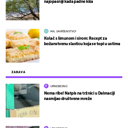
najopasniji kada padne kiša
MA, SAVRŠENSTVO!
Kolač s limunom i sirom: Recept za
božanstvenu slasticu koja se topi u ustima
ZABAVA
URNEBESNO
Nema ribe! Natpis na tržnici u Dalmaciji
nasmijao društvene mreže