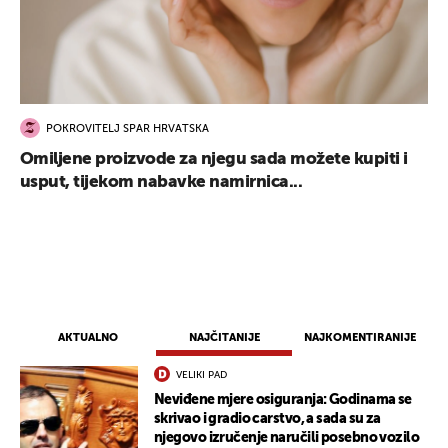
POKROVITELJ SPAR HRVATSKA
Omiljene proizvode za njegu sada možete kupiti i
usput, tijekom nabavke namirnica...
AKTUALNO
NAJČITANIJE
NAJKOMENTIRANIJE
VELIKI PAD
Neviđene mjere osiguranja: Godinama se
skrivao i gradio carstvo, a sada su za
njegovo izručenje naručili posebno vozilo