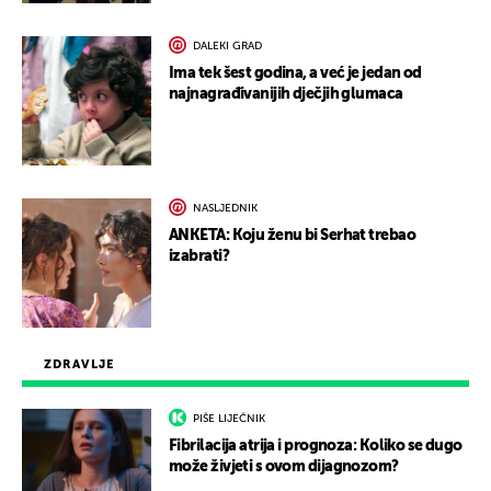
DALEKI GRAD
Ima tek šest godina, a već je jedan od
najnagrađivanijih dječjih glumaca
NASLJEDNIK
ANKETA: Koju ženu bi Serhat trebao
izabrati?
ZDRAVLJE
PIŠE LIJEČNIK
Fibrilacija atrija i prognoza: Koliko se dugo
može živjeti s ovom dijagnozom?