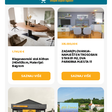
335.000,00 €
ZADAR/PLOVANIJA-
1.790,10 €
NAMJEŠTEN TROSOBAN
STAN 81 M2, DVA
Blagovaonski stol Aithon
PARKIRNA MJESTA !!!
240x105cm, Materijal:
Bagrem
SAZNAJ VIŠE
SAZNAJ VIŠE