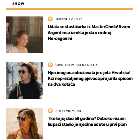
SHOW
BAJKOVITI PRIZORI
Udala se slastičarka iz MasterChefa! Svom
Argentincu izrekla je da u rodnoj
Hercegovini
ČUVA USPOMENU NA NJEGA
UKLJUČITE NOTIFIKACIJE
Njezinog oca obožavala je cijela Hrvatska!
Kći neprežaljenog pjevača projurila špicom
na dva kotača
PRKOSI VREMENU
Tko bi joj dao 58 godina? Duboko rezani
kupaći stavio je njezine adute u prvi plan