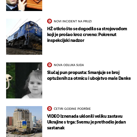
NOVI INCIDENT NA PRUZI
HŽ otkrio što se dogodilo sa strojovođom
koji je prošao kroz crveno: Pokrenut
inspekcijski nadzor
NOVA ODLUKA SUDA
Slučaj pun propusta: Smanjuje se broj
optuženih za otmicu i ubojstvo male Danke
ČETIRI GODINE PODRŠKE
VIDEO Iznenada uklonili veliku zastavu
Ukrajine s trga: Svemu je prethodio jedan
sastanak