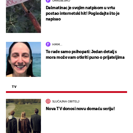
URNEBESNO
Dalmatinac je svojim natpisom u vrtu
postao internetski hit! Pogledajte što je
napisao
HMM…
To rade samo psihopati: Jedan detalj s
mora može vam otkriti puno o prijateljima
TV
SLUČAJNA OBITELJ
Nova TV donosi novu domaću seriju!