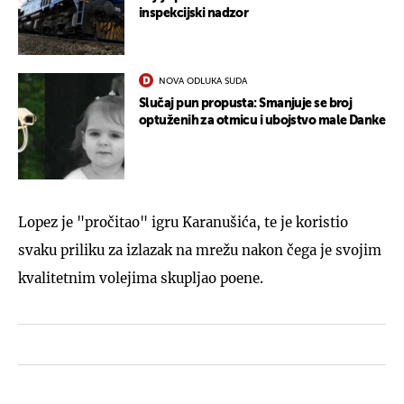
inspekcijski nadzor
NOVA ODLUKA SUDA
Slučaj pun propusta: Smanjuje se broj
optuženih za otmicu i ubojstvo male Danke
Lopez je "pročitao" igru Karanušića, te je koristio
svaku priliku za izlazak na mrežu nakon čega je svojim
kvalitetnim volejima skupljao poene.