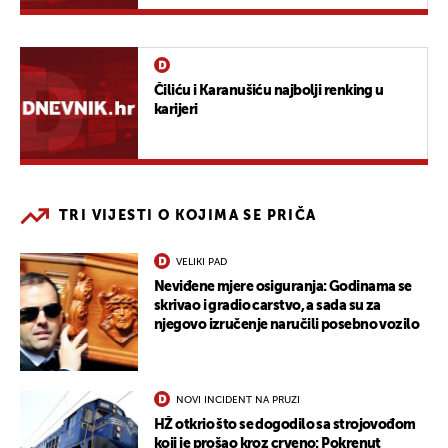
Čiliću i Karanušiću najbolji renking u
karijeri
TRI VIJESTI O KOJIMA SE PRIČA
VELIKI PAD
Neviđene mjere osiguranja: Godinama se
skrivao i gradio carstvo, a sada su za
njegovo izručenje naručili posebno vozilo
NOVI INCIDENT NA PRUZI
HŽ otkrio što se dogodilo sa strojovođom
koji je prošao kroz crveno: Pokrenut