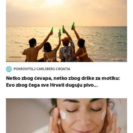
POKROVITELJ CARLSBERG CROATIA
Netko zbog ćevapa, netko zbog drške za motiku:
Evo zbog čega sve Hrvati duguju pivo...