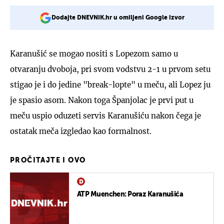
Dodajte DNEVNIK.hr u omiljeni Google izvor
Karanušić se mogao nositi s Lopezom samo u
otvaranju dvoboja, pri svom vodstvu 2-1 u prvom setu
stigao je i do jedine "break-lopte" u meču, ali Lopez ju
je spasio asom. Nakon toga Španjolac je prvi put u
meču uspio oduzeti servis Karanušiću nakon čega je
ostatak meča izgledao kao formalnost.
PROČITAJTE I OVO
ATP Muenchen: Poraz Karanušića