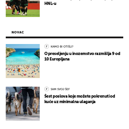
HNL-u
NOVAC
KAMO BI OTIŠLI?
O preseljenju u inozemstvo razmišlja 9 od
10 Europljana
SAM SVOJ ŠEF
Šest poslova koje možete pokrenuti od
kuće uz minimalna ulaganja