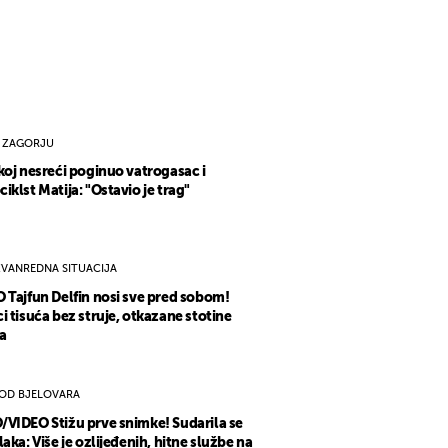
 ZAGORJU
koj nesreći poginuo vatrogasac i
iklst Matija: "Ostavio je trag"
ZVANREDNA SITUACIJA
 Tajfun Delfin nosi sve pred sobom!
i tisuća bez struje, otkazane stotine
a
OD BJELOVARA
VIDEO Stižu prve snimke! Sudarila se
laka: Više je ozlijeđenih, hitne službe na