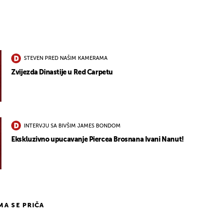
STEVEN PRED NAŠIM KAMERAMA
Zvijezda Dinastije u Red Carpetu
INTERVJU SA BIVŠIM JAMES BONDOM
Ekskluzivno upucavanje Piercea Brosnana Ivani Nanut!
IMA SE PRIČA