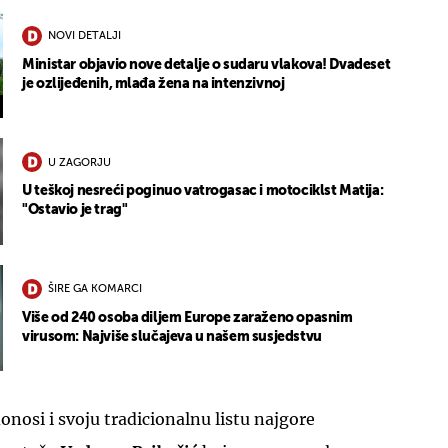
NOVI DETALJI
Ministar objavio nove detalje o sudaru vlakova! Dvadeset
je ozlijeđenih, mlađa žena na intenzivnoj
U ZAGORJU
U teškoj nesreći poginuo vatrogasac i motociklst Matija:
"Ostavio je trag"
ŠIRE GA KOMARCI
Više od 240 osoba diljem Europe zaraženo opasnim
virusom: Najviše slučajeva u našem susjedstvu
onosi i svoju tradicionalnu listu najgore