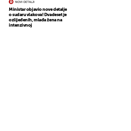
NOVI DETALJI
Ministar objavio nove detalje
o sudaru vlakova! Dvadeset je
ozlijeđenih, mlađa žena na
intenzivnoj