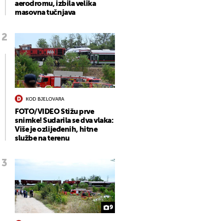
aerodromu, izbila velika
masovna tučnjava
KOD BJELOVARA
FOTO/VIDEO Stižu prve
snimke! Sudarila se dva vlaka:
Više je ozlijeđenih, hitne
službe na terenu
9