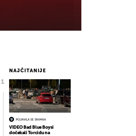
NAJČITANIJE
POJAVILA SE SNIMKA
VIDEO Bad Blue Boysi
dočekali Torcidu na