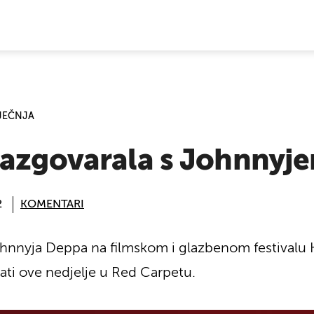
E VIJESTI
IJEČNJA
razgovarala s Johnny
2
KOMENTARI
Johnnyja Deppa na filmskom i glazbenom festivalu K
dati ove nedjelje u Red Carpetu.