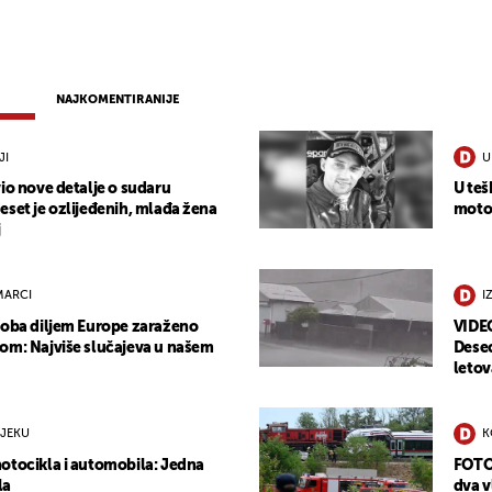
NAJKOMENTIRANIJE
JI
U
io nove detalje o sudaru
U teš
eset je ozlijeđenih, mlađa žena
motoc
j
MARCI
I
soba diljem Europe zaraženo
VIDEO
om: Najviše slučajeva u našem
Desec
letov
IJEKU
K
otocikla i automobila: Jedna
FOTO/
la
dva v