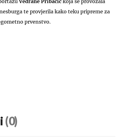
eportažu
Vedrane Pribačić
koja se provozala
esburga te provjerila kako teku pripreme za
nogometno prvenstvo.
UKLJUČITE NOTIFIKACIJE
i
(0)