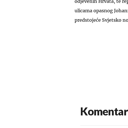
odjevenih Hrvata, te r
ulicama opasnog Johann
predstojeće Svjetsko 
Komentar