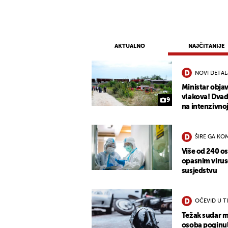
AKTUALNO
NAJČITANIJE
NOVI DETAL
Ministar objav
vlakova! Dvad
9
na intenzivno
ŠIRE GA KO
Više od 240 o
opasnim virus
susjedstvu
OČEVID U T
Težak sudar m
osoba poginu