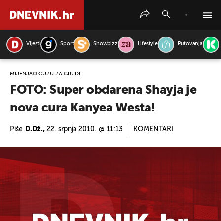
Vijesti
Sport
Showbizz
Lifestyle
Putovanja
PRETRAŽITE VIJESTI
MIJENJAO GUZU ZA GRUDI
FOTO: Super obdarena Shayja je
nova cura Kanyea Westa!
Piše
D.Dž.,
22. srpnja 2010. @ 11:13
KOMENTARI