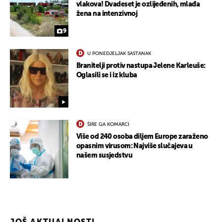
vlakova! Dvadeset je ozlijeđenih, mlađa
žena na intenzivnoj
9
U PONEDJELJAK SASTANAK
Branitelji protiv nastupa Jelene Karleuše:
Oglasili se i iz kluba
ŠIRE GA KOMARCI
Više od 240 osoba diljem Europe zaraženo
opasnim virusom: Najviše slučajeva u
našem susjedstvu