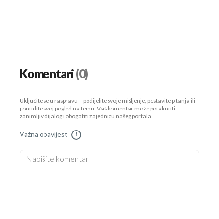
Komentari
(0)
Uključite se u raspravu – podijelite svoje mišljenje, postavite pitanja ili
ponudite svoj pogled na temu. Vaš komentar može potaknuti
zanimljiv dijalog i obogatiti zajednicu našeg portala.
Važna obavijest
!