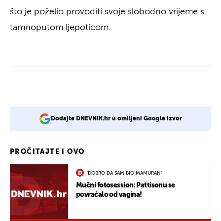
što je poželio provoditi svoje slobodno vrijeme s
tamnoputom ljepoticom.
Dodajte DNEVNIK.hr u omiljeni Google izvor
PROČITAJTE I OVO
'DOBRO DA SAM BIO MAMURAN'
Mučni fotosession: Pattisonu se
povraćalo od vagina!