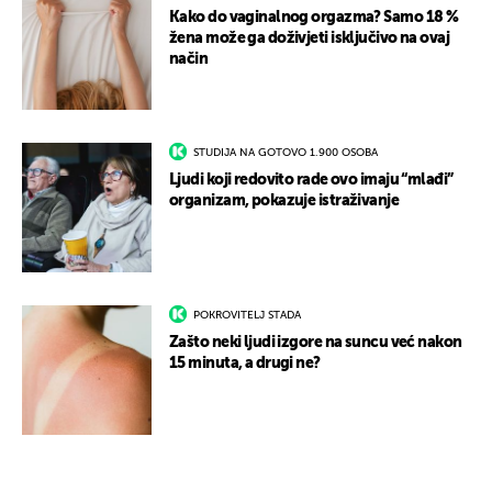
Kako do vaginalnog orgazma? Samo 18 %
žena može ga doživjeti isključivo na ovaj
način
STUDIJA NA GOTOVO 1.900 OSOBA
Ljudi koji redovito rade ovo imaju “mlađi”
organizam, pokazuje istraživanje
POKROVITELJ STADA
Zašto neki ljudi izgore na suncu već nakon
15 minuta, a drugi ne?