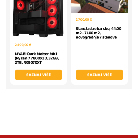
2.700,00 €
Stan: Jastrebarsko, 44.00
m2 - 71.00 m2,
novogradnja 7 stanova
2.499,00 €
MYABI Dark Matter MK1
(Ryzen 7 7800X3D, 32GB,
2TB, RX9070XT
SAZNAJ VIŠE
SAZNAJ VIŠE