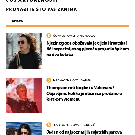
JOŠ AKTUALNOSTI
PRONAĐITE ŠTO VAS ZANIMA
SHOW
ČUVA USPOMENU NA NJEGA
Njezinog oca obožavala je cijela Hrvatska!
Kći neprežaljenog pjevača projurila špicom
na dva kotača
UKLJUČITE NOTIFIKACIJE
NADMAŠENA OČEKIVANJA
Thompson ruši brojke i u Vukovaru!
Objavljeno koliko je ulaznica prodano u
kratkom vremenu
"KAO DA SU NOVAK ĐOKOVIĆ"
Jedan od najpoznatijih svjetskih parova