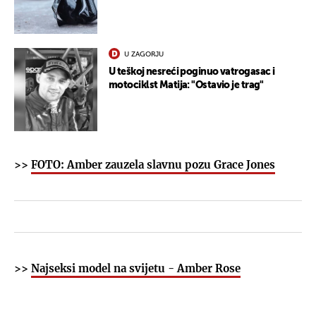
U ZAGORJU
U teškoj nesreći poginuo vatrogasac i
motociklst Matija: "Ostavio je trag"
>>
FOTO: Amber zauzela slavnu pozu Grace Jones
>>
Najseksi model na svijetu - Amber Rose