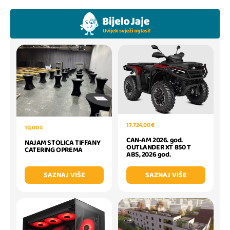
17.724,00 €
10,00 €
CAN-AM 2026. god.
NAJAM STOLICA TIFFANY
OUTLANDER XT 850 T
CATERING OPREMA
ABS, 2026 god.
SAZNAJ VIŠE
SAZNAJ VIŠE