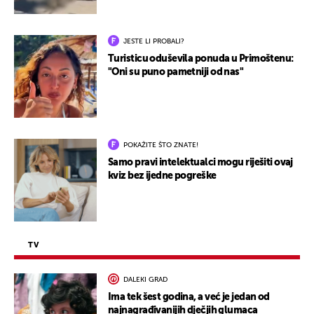
JESTE LI PROBALI?
Turisticu oduševila ponuda u Primoštenu:
"Oni su puno pametniji od nas"
POKAŽITE ŠTO ZNATE!
Samo pravi intelektualci mogu riješiti ovaj
kviz bez ijedne pogreške
TV
DALEKI GRAD
Ima tek šest godina, a već je jedan od
najnagrađivanijih dječjih glumaca