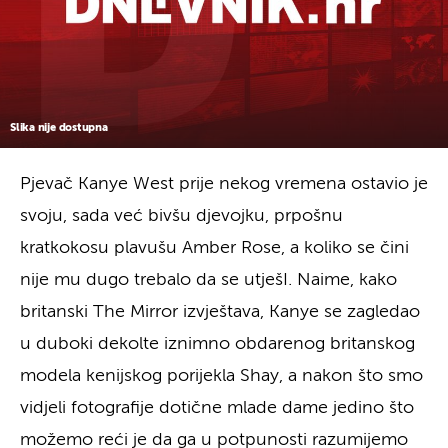
Slika nije dostupna
Pjevač Kanye West prije nekog vremena ostavio je
svoju, sada već bivšu djevojku, prpošnu
kratkokosu plavušu Amber Rose, a koliko se čini
nije mu dugo trebalo da se utješI. Naime, kako
britanski The Mirror izvještava, Kanye se zagledao
u duboki dekolte iznimno obdarenog britanskog
modela kenijskog porijekla Shay, a nakon što smo
vidjeli fotografije dotične mlade dame jedino što
možemo reći je da ga u potpunosti razumijemo