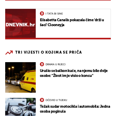
I TATA BI SINE
Elisabetta Canalis pokazala čime 'drži u
šaci' Clooneyja
TRI VIJESTI O KOJIMA SE PRIČA
DRAMA U RIJECI
Urušio se balkon kuće, na njemu bile dvije
osobe: "Život im je visio o koncu"
OČEVID U TIJEKU
Težak sudar motocikla i automobila: Jedna
osoba poginula