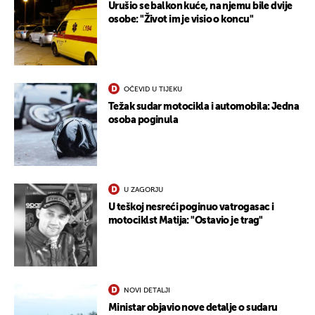
Urušio se balkon kuće, na njemu bile dvije
osobe: "Život im je visio o koncu"
OČEVID U TIJEKU
Težak sudar motocikla i automobila: Jedna
osoba poginula
U ZAGORJU
U teškoj nesreći poginuo vatrogasac i
motociklst Matija: "Ostavio je trag"
NOVI DETALJI
Ministar objavio nove detalje o sudaru