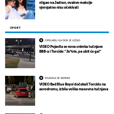
stigao na Jadran, ovakve reakcije
vjerojatno nisu očekivali
SPORT
CIPELARILI GA DOK JE LEŽAO
VIDEO Pojavila se nova snimka tučnjave
BBB-a i Torcide: "Je*ote, pa ubit će ga!"
POJAVILA SE SNIMKA
VIDEO Bad Blue Boysi dočekali Torcidu na
aerodromu, izbila velika masovna tučnjava