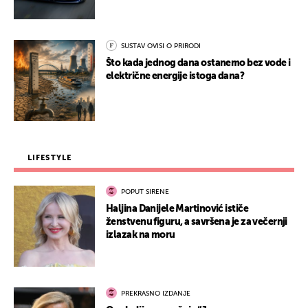
SUSTAV OVISI O PRIRODI
Što kada jednog dana ostanemo bez vode i
električne energije istoga dana?
LIFESTYLE
POPUT SIRENE
Haljina Danijele Martinović ističe
ženstvenu figuru, a savršena je za večernji
izlazak na moru
PREKRASNO IZDANJE