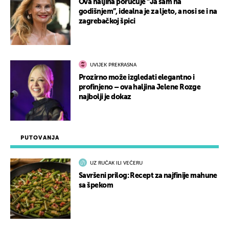
Ova haljina poručuje “Ja sam na
godišnjem”, idealna je za ljeto, a nosi se i na
zagrebačkoj špici
UVIJEK PREKRASNA
Prozirno može izgledati elegantno i
profinjeno – ova haljina Jelene Rozge
najbolji je dokaz
PUTOVANJA
UZ RUČAK ILI VEČERU
Savršeni prilog: Recept za najfinije mahune
sa špekom