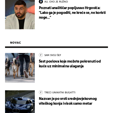
AU, OVO JE RUŽNO
Poznati analitičar popljuvao Hrgovića:
"Lako ga je pogoditi, ne kreće se, ne koristi
noge..."
NOVAC
SAM SVOJ ŠEF
Šest poslova koje možete pokrenuti od
kuće uz minimalna ulaganja
TREĆI UNIKATNI BUGATTI
Nazvan je po vrsti srednjovjekovnog
viteškog konja i visok samo metar