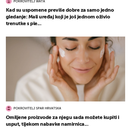
POKROVITELJ WATA
Kad su uspomene previše dobre za samo jedno
gledanje: Mali uređaj koji je još jednom oživio
trenutke s ple...
POKROVITELJ SPAR HRVATSKA
Omiljene proizvode za njegu sada možete kupiti i
usput, tijekom nabavke namirnica...