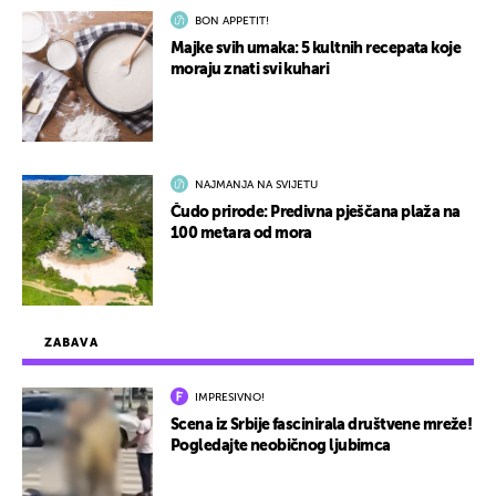
BON APPETIT!
Majke svih umaka: 5 kultnih recepata koje
moraju znati svi kuhari
NAJMANJA NA SVIJETU
Čudo prirode: Predivna pješčana plaža na
100 metara od mora
ZABAVA
IMPRESIVNO!
Scena iz Srbije fascinirala društvene mreže!
Pogledajte neobičnog ljubimca