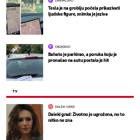
ZANIMLJIVO
Tesla je na groblju počela prikazivati
ljudske figure, snimka je jeziva
OBJASNIO
Bahato je parkirao, a poruka koju je
pronašao na autu postala je hit
TV
DALEKI GRAD
Daleki grad: Životno je ugrožena, no to
nitko ne zna