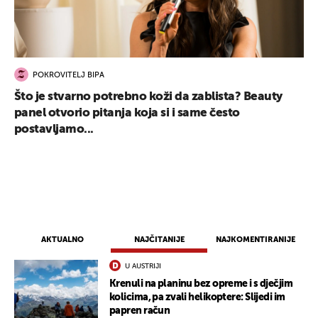
POKROVITELJ BIPA
Što je stvarno potrebno koži da zablista? Beauty
panel otvorio pitanja koja si i same često
postavljamo...
AKTUALNO
NAJČITANIJE
NAJKOMENTIRANIJE
U AUSTRIJI
Krenuli na planinu bez opreme i s dječjim
kolicima, pa zvali helikoptere: Slijedi im
papren račun