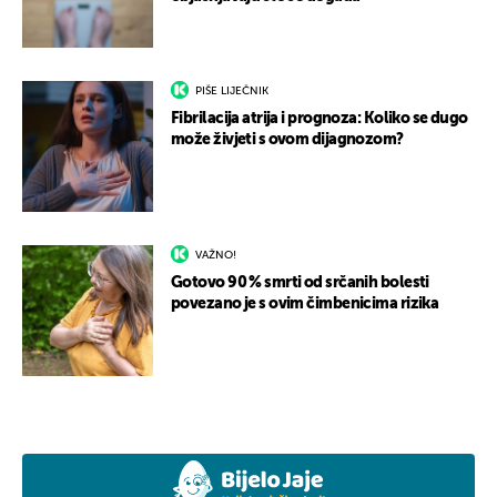
PIŠE LIJEČNIK
Fibrilacija atrija i prognoza: Koliko se dugo
može živjeti s ovom dijagnozom?
VAŽNO!
Gotovo 90 % smrti od srčanih bolesti
povezano je s ovim čimbenicima rizika