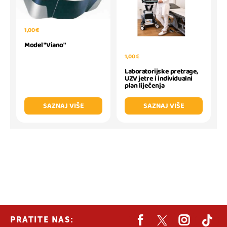
1,00 €
Model "Viano"
1,00 €
Laboratorijske pretrage,
UZV jetre i individualni
plan liječenja
SAZNAJ VIŠE
SAZNAJ VIŠE
PRATITE NAS: