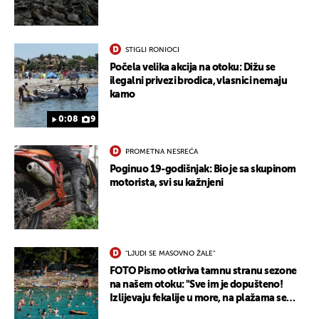
STIGLI RONIOCI
Počela velika akcija na otoku: Dižu se
ilegalni privezi brodica, vlasnici nemaju
kamo
0:08
9
PROMETNA NESREĆA
Poginuo 19-godišnjak: Bio je sa skupinom
motorista, svi su kažnjeni
"LJUDI SE MASOVNO ŽALE"
FOTO Pismo otkriva tamnu stranu sezone
na našem otoku: "Sve im je dopušteno!
Izlijevaju fekalije u more, na plažama se
dobije kožni osip"