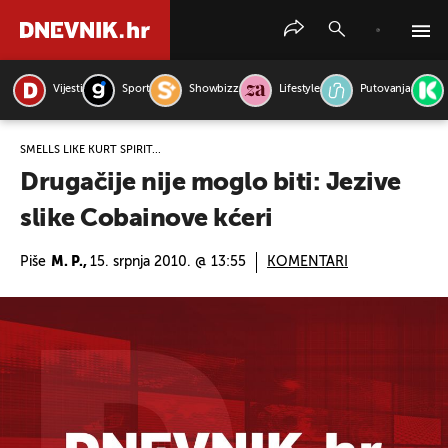
Vijesti
Sport
Showbizz
Lifestyle
Putovanja
PRETRAŽITE VIJESTI
SMELLS LIKE KURT SPIRIT...
Drugačije nije moglo biti: Jezive
slike Cobainove kćeri
Piše
M. P.,
15. srpnja 2010. @ 13:55
KOMENTARI