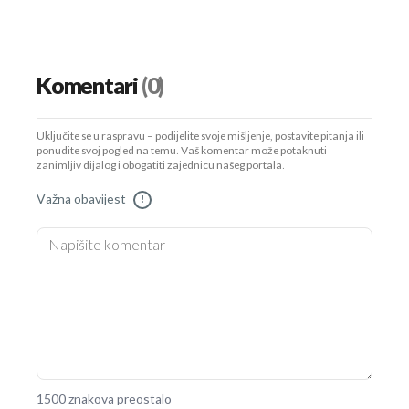
Komentari
(0)
Uključite se u raspravu – podijelite svoje mišljenje, postavite pitanja ili
ponudite svoj pogled na temu. Vaš komentar može potaknuti
zanimljiv dijalog i obogatiti zajednicu našeg portala.
Važna obavijest
!
1500 znakova preostalo