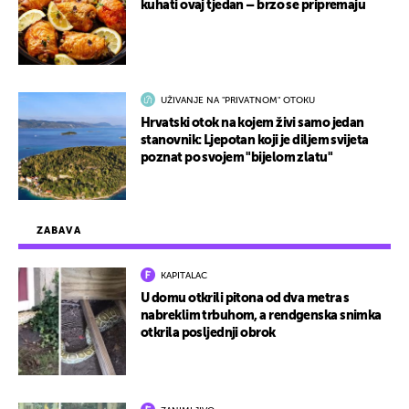
kuhati ovaj tjedan – brzo se pripremaju
UŽIVANJE NA "PRIVATNOM" OTOKU
Hrvatski otok na kojem živi samo jedan
stanovnik: Ljepotan koji je diljem svijeta
poznat po svojem "bijelom zlatu"
ZABAVA
KAPITALAC
U domu otkrili pitona od dva metra s
nabreklim trbuhom, a rendgenska snimka
otkrila posljednji obrok