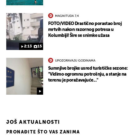
MAGNITUDA 7,4
FOTO/VIDEO Drastično porastao broj
mrtvih nakon razornog potresa u
Kolumbiji! Šire se snimke užasa
2:13
15
UPOZORAVAJU GODINAMA
Sumnjive brojke usred turističke sezone:
"Vidimo ogromnu potrošnju, a stanje na
terenu je poražavajuće..."
JOŠ AKTUALNOSTI
UKLJUČITE NOTIFIKACIJE
PRONAĐITE ŠTO VAS ZANIMA