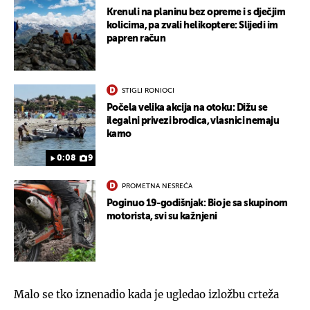
Krenuli na planinu bez opreme i s dječjim
kolicima, pa zvali helikoptere: Slijedi im
papren račun
STIGLI RONIOCI
Počela velika akcija na otoku: Dižu se
ilegalni privezi brodica, vlasnici nemaju
kamo
0:08
9
PROMETNA NESREĆA
Poginuo 19-godišnjak: Bio je sa skupinom
motorista, svi su kažnjeni
Malo se tko iznenadio kada je ugledao izložbu crteža