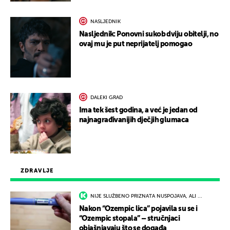
NASLJEDNIK
Nasljednik: Ponovni sukob dviju obitelji, no
ovaj mu je put neprijatelj pomogao
DALEKI GRAD
Ima tek šest godina, a već je jedan od
najnagrađivanijih dječjih glumaca
ZDRAVLJE
NIJE SLUŽBENO PRIZNATA NUSPOJAVA, ALI ...
Nakon “Ozempic lica” pojavila su se i
“Ozempic stopala” – stručnjaci
objašnjavaju što se događa