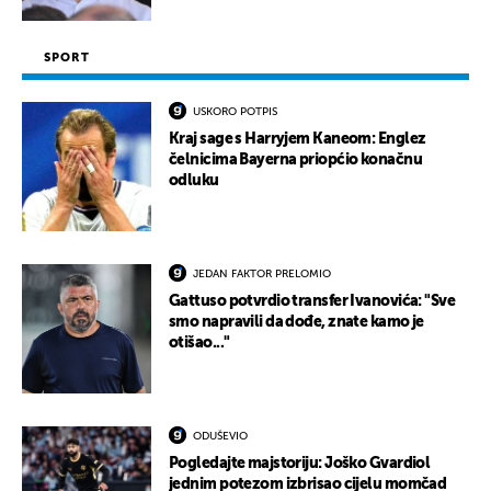
SPORT
USKORO POTPIS
Kraj sage s Harryjem Kaneom: Englez
čelnicima Bayerna priopćio konačnu
odluku
JEDAN FAKTOR PRELOMIO
Gattuso potvrdio transfer Ivanovića: "Sve
smo napravili da dođe, znate kamo je
otišao..."
ODUŠEVIO
Pogledajte majstoriju: Joško Gvardiol
jednim potezom izbrisao cijelu momčad