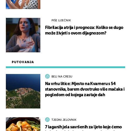
PIŠE LIJEČNIK
Fibrilacija atrija i prognoza: Koliko se dugo
može živjeti s ovom dijagnozom?
PUTOVANJA
BELI NA CRESU
Na vrhu litice: Mjesto na Kvarneru s 54
stanovnika, barem dvostruko više mačaka i
pogledom od kojega zastaje dah
TJEDNI JELOVNIK
7 laganih jela savršenih za ljeto koje ćemo