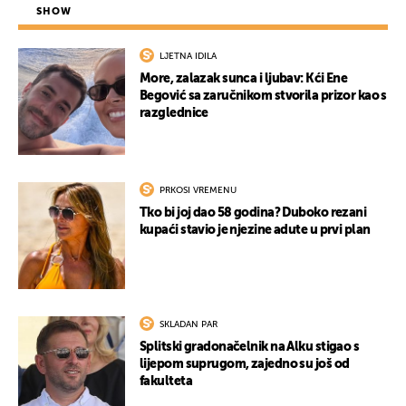
SHOW
LJETNA IDILA
More, zalazak sunca i ljubav: Kći Ene
Begović sa zaručnikom stvorila prizor kao s
razglednice
PRKOSI VREMENU
Tko bi joj dao 58 godina? Duboko rezani
kupaći stavio je njezine adute u prvi plan
SKLADAN PAR
Splitski gradonačelnik na Alku stigao s
lijepom suprugom, zajedno su još od
fakulteta