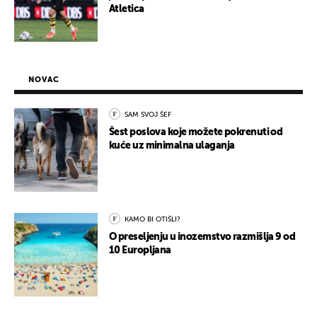
Atletica
NOVAC
SAM SVOJ ŠEF
Šest poslova koje možete pokrenuti od
kuće uz minimalna ulaganja
KAMO BI OTIŠLI?
O preseljenju u inozemstvo razmišlja 9 od
10 Europljana