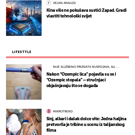
VELIKA ANALIZA
Kina više ne pokušava sustići Zapad. Gradi
vlastiti tehnološki svijet
LIFESTYLE
NIJE SLUŽBENO PRIZNATA NUSPOJAVA, ALI ...
Nakon “Ozempic lica” pojavila su se i
“Ozempic stopala” – stručnjaci
objašnjavaju što se događa
MIKROTREND
Sinj, alkari i dašak dolce vite: Jedna haljina
pretvorila je tribine u scenu iz talijanskog
filma