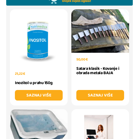
50,00 €
Satara klasik - Kovanje i
obrada metala BAJA
21,22 €
Inozitol u prahu 150g
SAZNAJ VIŠE
SAZNAJ VIŠE