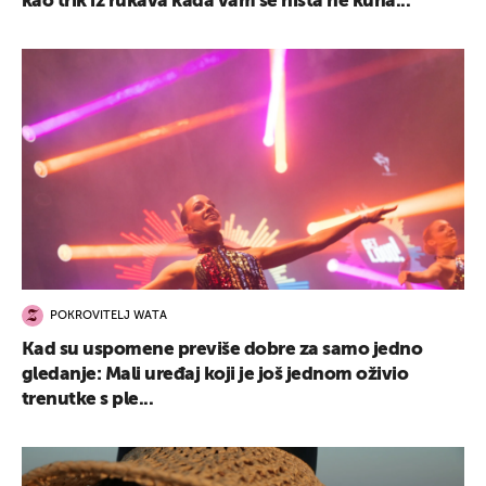
kao trik iz rukava kada vam se ništa ne kuha...
POKROVITELJ WATA
Kad su uspomene previše dobre za samo jedno
gledanje: Mali uređaj koji je još jednom oživio
trenutke s ple...