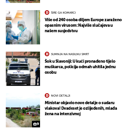
ŠIRE GA KOMARCI
Više od 240 osoba diljem Europe zaraženo
opasnim virusom: Najviše slučajeva u
našem susjedstvu
SUMNJA NA NASILNU SMRT
Šok u Slavoniji: U kući pronađeno tijelo
muškarca, policija odmah uhitila jednu
osobu
NOVI DETALJI
Ministar objavio nove detalje o sudaru
vlakova! Dvadeset je ozlijeđenih, mlađa
žena na intenzivnoj
9