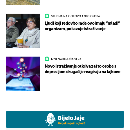
STUDIJA NA GOTOVO 1.900 OSOBA
Ljudi koji redovito rade ovo imaju “mlađi”
organizam, pokazuje istraživanje
IZNENAĐUJUĆA VEZA
Novo istraživanje otkriva zašto osobe s
depresijom drugačije reagiraju na lajkove