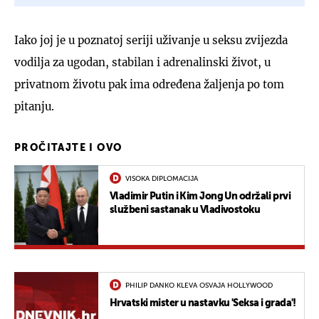
Iako joj je u poznatoj seriji uživanje u seksu zvijezda
vodilja za ugodan, stabilan i adrenalinski život, u
privatnom životu pak ima određena žaljenja po tom
pitanju.
PROČITAJTE I OVO
VISOKA DIPLOMACIJA
Vladimir Putin i Kim Jong Un održali prvi
službeni sastanak u Vladivostoku
PHILIP DANKO KLEVA OSVAJA HOLLYWOOD
Hrvatski mister u nastavku 'Seksa i grada'!