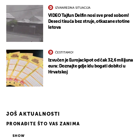
IZVANREDNA SITUACIJA
VIDEO Tajfun Delfin nosi sve pred sobom!
Deseci tisuća bez struje, otkazane stotine
letova
ČESTITAMO!
Izvučen je Eurojackpot od čak 32,6 milijuna
eura: Doznajte gdje idu bogati dobitci u
Hrvatskoj
JOŠ AKTUALNOSTI
PRONAĐITE ŠTO VAS ZANIMA
SHOW