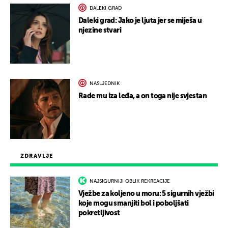
DALEKI GRAD
Daleki grad: Jako je ljuta jer se miješa u
njezine stvari
NASLJEDNIK
Rade mu iza leđa, a on toga nije svjestan
ZDRAVLJE
NAJSIGURNIJI OBLIK REKREACIJE
Vježbe za koljeno u moru: 5 sigurnih vježbi
koje mogu smanjiti bol i poboljšati
pokretljivost