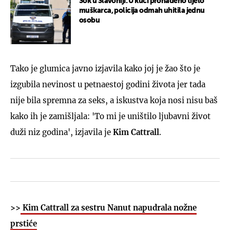
Šok u Slavoniji: U kući pronađeno tijelo
muškarca, policija odmah uhitila jednu
osobu
Tako je glumica javno izjavila kako joj je žao što je
izgubila nevinost u petnaestoj godini života jer tada
nije bila spremna za seks, a iskustva koja nosi nisu baš
kako ih je zamišljala: 'To mi je uništilo ljubavni život
duži niz godina', izjavila je
Kim Cattrall
.
>>
Kim Cattrall za sestru Nanut napudrala nožne
prstiće