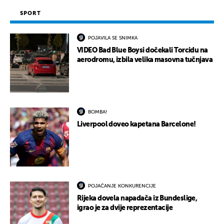
SPORT
POJAVILA SE SNIMKA
VIDEO Bad Blue Boysi dočekali Torcidu na
aerodromu, izbila velika masovna tučnjava
BOMBA!
Liverpool doveo kapetana Barcelone!
POJAČANJE KONKURENCIJE
Rijeka dovela napadača iz Bundeslige,
igrao je za dvije reprezentacije