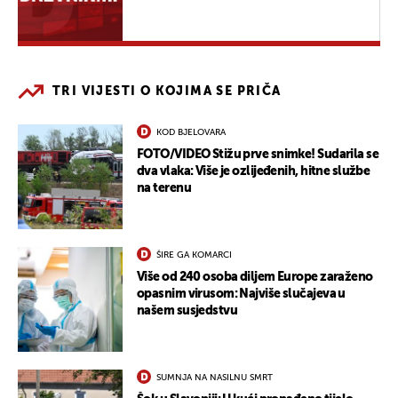
TRI VIJESTI O KOJIMA SE PRIČA
KOD BJELOVARA
FOTO/VIDEO Stižu prve snimke! Sudarila se
dva vlaka: Više je ozlijeđenih, hitne službe
na terenu
ŠIRE GA KOMARCI
Više od 240 osoba diljem Europe zaraženo
opasnim virusom: Najviše slučajeva u
našem susjedstvu
SUMNJA NA NASILNU SMRT