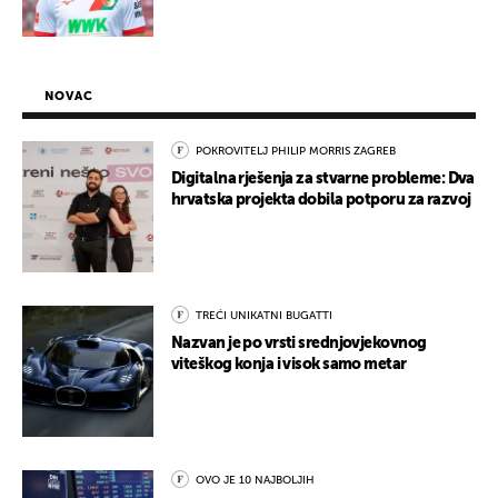
NOVAC
POKROVITELJ PHILIP MORRIS ZAGREB
Digitalna rješenja za stvarne probleme: Dva
hrvatska projekta dobila potporu za razvoj
TREĆI UNIKATNI BUGATTI
Nazvan je po vrsti srednjovjekovnog
viteškog konja i visok samo metar
OVO JE 10 NAJBOLJIH