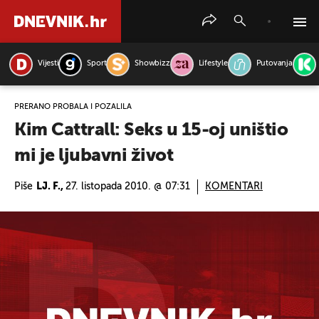
Vijesti
Sport
Showbizz
Lifestyle
Putovanja
PRETRAŽITE VIJESTI
PRERANO PROBALA I POŽALILA
Kim Cattrall: Seks u 15-oj uništio
mi je ljubavni život
Piše
LJ. F.,
27. listopada 2010. @ 07:31
KOMENTARI