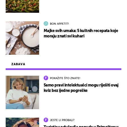
BON APPETIT!
Majke svih umaka: 5 kultnih recepata koje
moraju znati svi kuhari
ZABAVA
POKAŽITE ŠTO ZNATE!
Samo pravi intelektualci mogu riješiti ovaj
kviz bez ijedne pogreške
JESTE LI PROBALI?