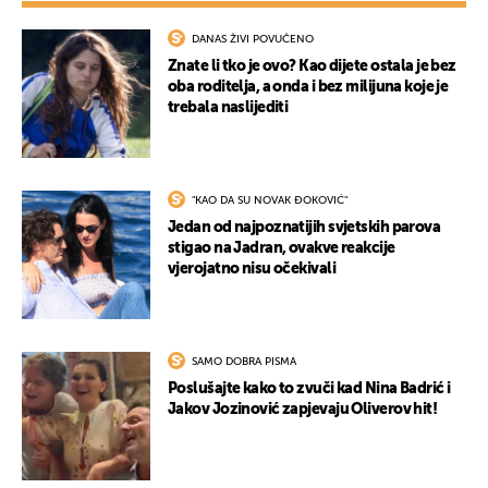
DANAS ŽIVI POVUČENO
Znate li tko je ovo? Kao dijete ostala je bez
UKLJUČITE NOTIFIKACIJE
oba roditelja, a onda i bez milijuna koje je
trebala naslijediti
"KAO DA SU NOVAK ĐOKOVIĆ"
Jedan od najpoznatijih svjetskih parova
stigao na Jadran, ovakve reakcije
vjerojatno nisu očekivali
SAMO DOBRA PISMA
Poslušajte kako to zvuči kad Nina Badrić i
Jakov Jozinović zapjevaju Oliverov hit!