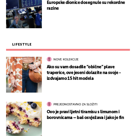
Europske dionice dosegnule su rekordne
razine
LIFESTYLE
NOVE KOLEKCIJE
Ako su vam dosadile “obične” plave
traperice, ove jeseni dolazite na svoje -
izdvajamo 15 hit modela
PREJEDNOSTAVNO ZA SLOŽITI
Ovo je pravi ljetni tiramisu s limunom i
borovnicama – baš osvježava i jako je fin