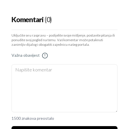
Komentari
(0)
Uključite se u raspravu – podijelite svoje mišljenje, postavite pitanja ili
ponudite svoj pogled na temu. Vaš komentar može potaknuti
zanimljiv dijalog i obogatiti zajednicu našeg portala.
Važna obavijest
!
1500 znakova preostalo