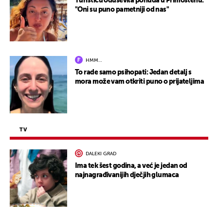
Turisticu oduševila ponuda u Primoštenu:
"Oni su puno pametniji od nas"
HMM…
To rade samo psihopati: Jedan detalj s
mora može vam otkriti puno o prijateljima
TV
DALEKI GRAD
Ima tek šest godina, a već je jedan od
najnagrađivanijih dječjih glumaca