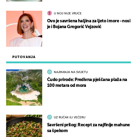
U NOJ NIJE VRUĆE
Ovo je savršena haljina za ljeto i more - nosi
je i Bojana Gregorić Vejzović
PUTOVANJA
NAJMANJA NA SVIJETU
Čudo prirode: Predivna pješčana plaža na
100 metara od mora
UZ RUČAK ILI VEČERU
Savršeni prilog: Recept za najfinije mahune
sa špekom