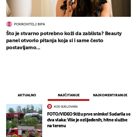
POKROVITELJ BIPA
Što je stvarno potrebno koži da zablista? Beauty
panel otvorio pitanja koja si i same često
postavljamo...
AKTUALNO
NAJČITANIJE
NAJKOMENTIRANIJE
KOD BJELOVARA
FOTO/VIDEO Stižu prve snimke! Sudarila se
dva vlaka: Više je ozlijeđenih, hitne službe
na terenu