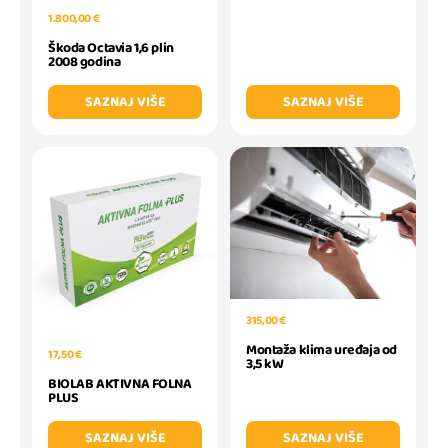
1.800,00 €
Škoda Octavia 1,6 plin
2008 godina
SAZNAJ VIŠE
SAZNAJ VIŠE
315,00 €
Montaža klima uređaja od
17,50 €
3,5 kW
BIOLAB AKTIVNA FOLNA
PLUS
SAZNAJ VIŠE
SAZNAJ VIŠE