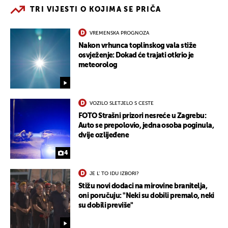
TRI VIJESTI O KOJIMA SE PRIČA
VREMENSKA PROGNOZA
Nakon vrhunca toplinskog vala stiže
osvježenje: Dokad će trajati otkrio je
meteorolog
VOZILO SLETJELO S CESTE
FOTO Strašni prizori nesreće u Zagrebu:
Auto se prepolovio, jedna osoba poginula,
dvije ozlijeđene
4
JE L' TO IDU IZBORI?
Stižu novi dodaci na mirovine branitelja,
oni poručuju: "Neki su dobili premalo, neki
su dobili previše"