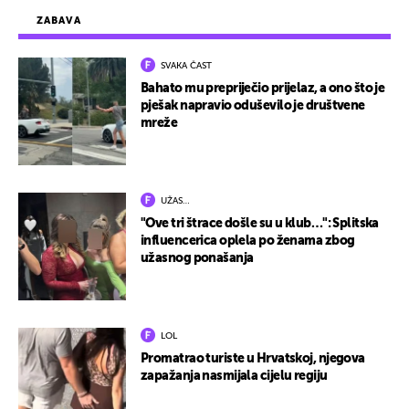
ZABAVA
SVAKA ČAST
Bahato mu prepriječio prijelaz, a ono što je
pješak napravio oduševilo je društvene
mreže
UŽAS…
"Ove tri štrace došle su u klub…": Splitska
influencerica oplela po ženama zbog
užasnog ponašanja
LOL
Promatrao turiste u Hrvatskoj, njegova
zapažanja nasmijala cijelu regiju