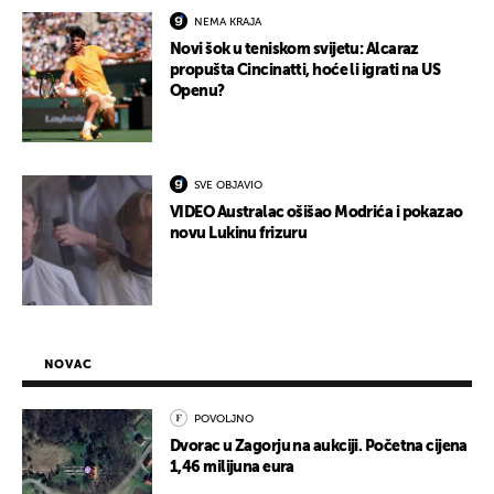
NEMA KRAJA
Novi šok u teniskom svijetu: Alcaraz
propušta Cincinatti, hoće li igrati na US
Openu?
SVE OBJAVIO
VIDEO Australac ošišao Modrića i pokazao
novu Lukinu frizuru
NOVAC
POVOLJNO
Dvorac u Zagorju na aukciji. Početna cijena
1,46 milijuna eura