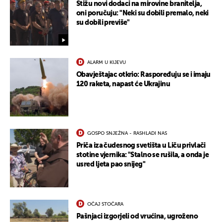
Stižu novi dodaci na mirovine branitelja,
oni poručuju: "Neki su dobili premalo, neki
su dobili previše"
ALARM U KIJEVU
Obavještajac otkrio: Raspoređuju se i imaju
120 raketa, napast će Ukrajinu
GOSPO SNJEŽNA - RASHLADI NAS
Priča iza čudesnog svetišta u Liču privlači
stotine vjernika: "Stalno se rušila, a onda je
usred ljeta pao snijeg"
OČAJ STOČARA
Pašnjaci izgorjeli od vrućina, ugroženo