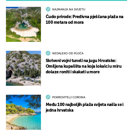
NAJMANJA NA SVIJETU
Čudo prirode: Predivna pješčana plaža na
100 metara od mora
NEDALEKO OD PLOČA
Skriveni vojni tuneli na jugu Hrvatske:
Omiljena kupališta na koja lokalci u miru
dolaze roniti i skakati u more
POKROVITELJ CORONA
Među 100 najboljih plaža svijeta našla se i
jedna hrvatska