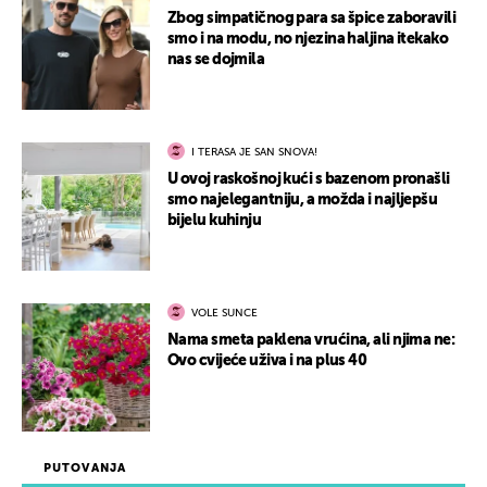
Zbog simpatičnog para sa špice zaboravili
smo i na modu, no njezina haljina itekako
nas se dojmila
I TERASA JE SAN SNOVA!
U ovoj raskošnoj kući s bazenom pronašli
smo najelegantniju, a možda i najljepšu
bijelu kuhinju
VOLE SUNCE
Nama smeta paklena vrućina, ali njima ne:
Ovo cvijeće uživa i na plus 40
PUTOVANJA