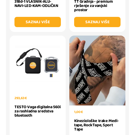
318d-1 VLASNIK-ALU-
TT Gradnja - premium
NAVI-LED-KAM-ODLIČAN
rješenje za vanjski
prostor
SAZNAJ VIŠE
SAZNAJ VIŠE
293,63 €
TESTO Vaga digitalna 560i
za rashladna sredstva
1,00 €
bluetooth
Kineziološke trake Medi-
tape, RockTape, Sport
Tape