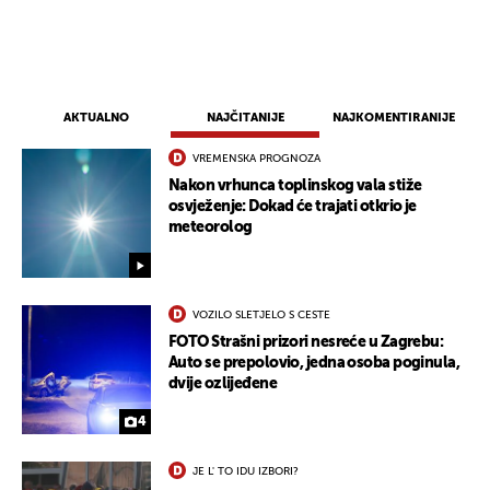
AKTUALNO
NAJČITANIJE
NAJKOMENTIRANIJE
VREMENSKA PROGNOZA
Nakon vrhunca toplinskog vala stiže
osvježenje: Dokad će trajati otkrio je
meteorolog
VOZILO SLETJELO S CESTE
FOTO Strašni prizori nesreće u Zagrebu:
Auto se prepolovio, jedna osoba poginula,
dvije ozlijeđene
4
JE L' TO IDU IZBORI?