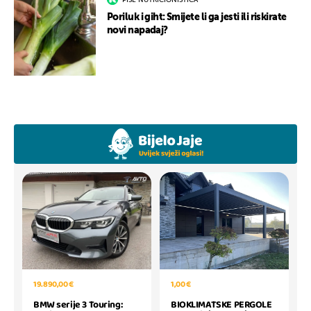
PIŠE NUTRICIONISTICA
Poriluk i giht: Smijete li ga jesti ili riskirate
novi napadaj?
19.890,00 €
1,00 €
BMW serije 3 Touring:
BIOKLIMATSKE PERGOLE