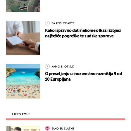
ZA POSLODAVCE
Kako ispravno dati nekome otkaz i izbjeći
najčešće pogreške te sudske sporove
KAMO BI OTIŠLI?
O preseljenju u inozemstvo razmišlja 9 od
10 Europljana
LIFESTYLE
JAKO SU SLATKI!