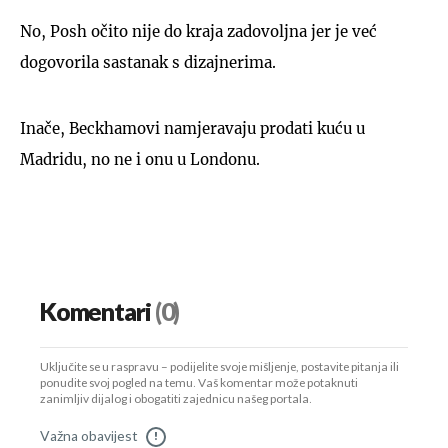
No, Posh očito nije do kraja zadovoljna jer je već
dogovorila sastanak s dizajnerima.
Inače, Beckhamovi namjeravaju prodati kuću u
Madridu, no ne i onu u Londonu.
Komentari
(0)
Uključite se u raspravu – podijelite svoje mišljenje, postavite pitanja ili
ponudite svoj pogled na temu. Vaš komentar može potaknuti
zanimljiv dijalog i obogatiti zajednicu našeg portala.
Važna obavijest
!