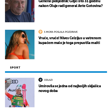
General pobjednik: Gdje i što 31 godinu
nakon Oluje radi general Ante Gotovina?
S MORA POSLALA POZDRAVE
Vruće, vruće! Nives Celzijus u vatrenom
kupaćem malo je toga prepustila mašti
SPORT
ODLAZI
Umirovila se jedna od najboljih skijašica
novog doba