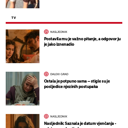
TV
NASLJEDNIK
Postavila mu je važno pitanje, a odgovor ju
je jako iznenadio
DALEKI GRAD
Ostala je potpuno sama – stigle su je
posljedice njezinih postupaka
NASLJEDNIK
Nasljednik: Saznala je datum vjenčanja -