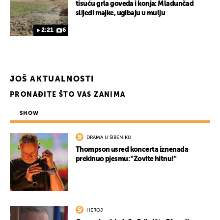
tisuću grla goveda i konja: Mladunčad
slijedi majke, ugibaju u mulju
2:21
6
JOŠ AKTUALNOSTI
PRONAĐITE ŠTO VAS ZANIMA
SHOW
DRAMA U ŠIBENIKU
Thompson usred koncerta iznenada
UKLJUČITE NOTIFIKACIJE
prekinuo pjesmu: "Zovite hitnu!"
HEROJ