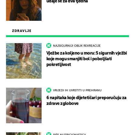
udaje se za dva tjedna
ZDRAVLJE
NAJSIGURNIJI OBLIK REKREACIJE
Vježbe za koljeno u moru: 5 sigurnih vježbi
koje mogu smanjiti bol i poboljšati
pokretljivost
VRIJEDI IH UVRSTITI U PREHRANU
6 napitaka koje dijetetičari preporučuju za
zdrave zglobove