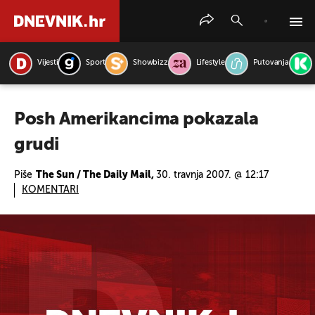
Vijesti
Sport
Showbizz
Lifestyle
Putovanja
PRETRAŽITE VIJESTI
Posh Amerikancima pokazala
grudi
Piše
The Sun / The Daily Mail,
30. travnja 2007. @ 12:17
KOMENTARI