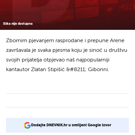
Slika nije dostupna
Zbornim pjevanjem rasprodane i prepune Arene
završavala je svaka pjesma koju je sinoć u društvu
svojih prijatelja otpjevao naš najpopularniji
kantautor Zlatan Stipišić &#8211; Gibonni.
Dodajte DNEVNIK.hr u omiljeni Google izvor