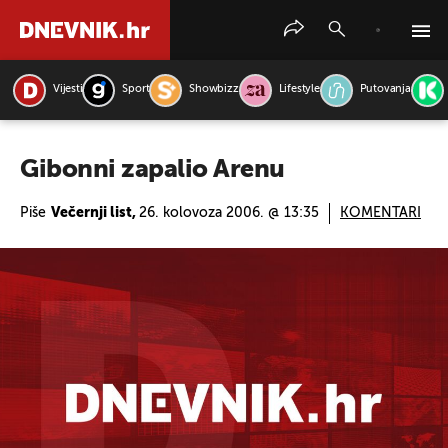
Vijesti
Sport
Showbizz
Lifestyle
Putovanja
PRETRAŽITE VIJESTI
Gibonni zapalio Arenu
Piše
Večernji list,
26. kolovoza 2006. @ 13:35
KOMENTARI