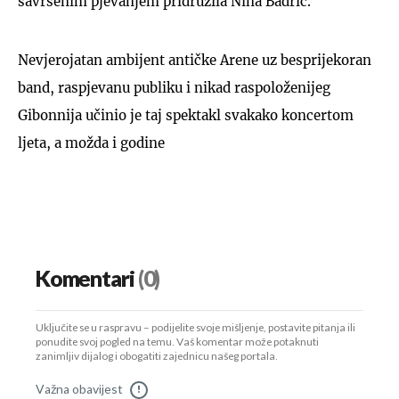
savršenim pjevanjem pridružila Nina Badrić.
Nevjerojatan ambijent antičke Arene uz besprijekoran
band, raspjevanu publiku i nikad raspoloženijeg
Gibonnija učinio je taj spektakl svakako koncertom
ljeta, a možda i godine
Komentari
(0)
Uključite se u raspravu – podijelite svoje mišljenje, postavite pitanja ili
ponudite svoj pogled na temu. Vaš komentar može potaknuti
zanimljiv dijalog i obogatiti zajednicu našeg portala.
Važna obavijest
!