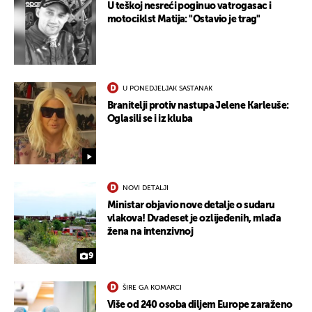
U teškoj nesreći poginuo vatrogasac i
motociklst Matija: "Ostavio je trag"
U PONEDJELJAK SASTANAK
Branitelji protiv nastupa Jelene Karleuše:
Oglasili se i iz kluba
NOVI DETALJI
Ministar objavio nove detalje o sudaru
vlakova! Dvadeset je ozlijeđenih, mlađa
žena na intenzivnoj
9
ŠIRE GA KOMARCI
Više od 240 osoba diljem Europe zaraženo