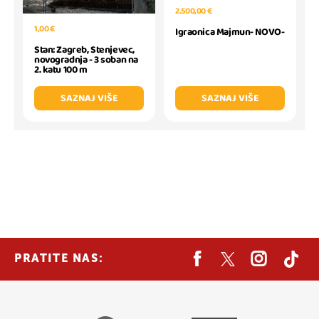
2.500,00 €
1,00 €
Igraonica Majmun- NOVO-
Stan: Zagreb, Stenjevec,
novogradnja - 3 soban na
2. katu 100 m
SAZNAJ VIŠE
SAZNAJ VIŠE
PRATITE NAS: