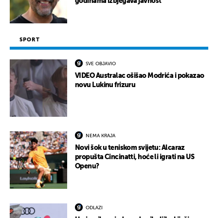
godinama izbjegava javnost
SPORT
SVE OBJAVIO
VIDEO Australac ošišao Modrića i pokazao
novu Lukinu frizuru
NEMA KRAJA
Novi šok u teniskom svijetu: Alcaraz
propušta Cincinatti, hoće li igrati na US
Openu?
ODLAZI