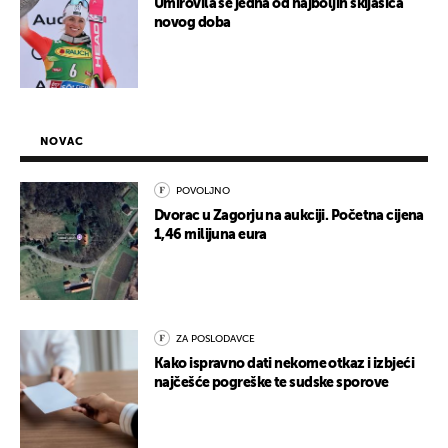
Umirovila se jedna od najboljih skijašica
novog doba
NOVAC
POVOLJNO
Dvorac u Zagorju na aukciji. Početna cijena
1,46 milijuna eura
ZA POSLODAVCE
Kako ispravno dati nekome otkaz i izbjeći
najčešće pogreške te sudske sporove