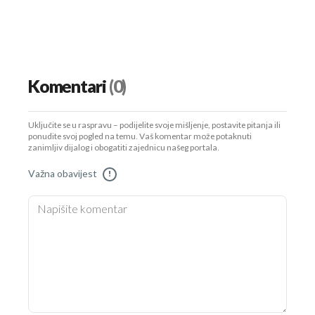
Komentari
(0)
Uključite se u raspravu – podijelite svoje mišljenje, postavite pitanja ili
ponudite svoj pogled na temu. Vaš komentar može potaknuti
zanimljiv dijalog i obogatiti zajednicu našeg portala.
Važna obavijest
!