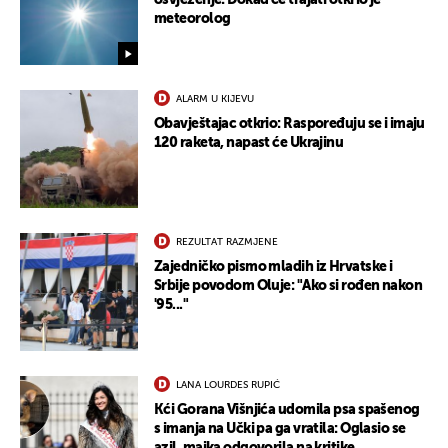
osvježenje: Dokad će trajati otkrio je
meteorolog
ALARM U KIJEVU
Obavještajac otkrio: Raspoređuju se i imaju
120 raketa, napast će Ukrajinu
REZULTAT RAZMJENE
Zajedničko pismo mladih iz Hrvatske i
Srbije povodom Oluje: "Ako si rođen nakon
'95..."
LANA LOURDES RUPIĆ
Kći Gorana Višnjića udomila psa spašenog
s imanja na Učki pa ga vratila: Oglasio se