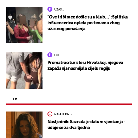
UŽAS…
"Ove tri štrace došle su u klub…": Splitska
influencerica oplela po ženama zbog
užasnog ponašanja
LOL
Promatrao turiste u Hrvatskoj, njegova
zapažanja nasmijala cijelu regiju
TV
NASLJEDNIK
Nasljednik: Saznala je datum vjenčanja -
udaje se za dva tjedna