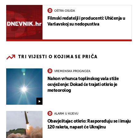
OŠTRA OSUDA
Filmski redatelji i producenti: Uhićenja u
Varšavskoj su nedopustiva
TRI VIJESTI O KOJIMA SE PRIČA
VREMENSKA PROGNOZA
Nakon vrhunca toplinskog vala stiže
osvježenje: Dokad će trajati otkrio je
meteorolog
ALARM U KIJEVU
Obavještajac otkrio: Raspoređuju se i imaju
120 raketa, napast će Ukrajinu