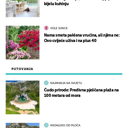
bijelu kuhinju
VOLE SUNCE
Nama smeta paklena vrućina, ali njima ne:
Ovo cvijeće uživa i na plus 40
PUTOVANJA
NAJMANJA NA SVIJETU
Čudo prirode: Predivna pješčana plaža na
100 metara od mora
NEDALEKO OD PLOČA