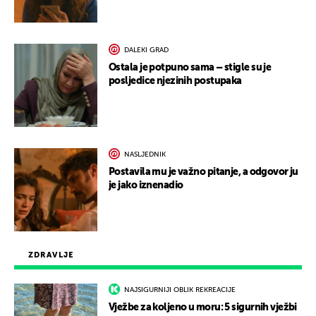
DALEKI GRAD
Ostala je potpuno sama – stigle su je
posljedice njezinih postupaka
NASLJEDNIK
Postavila mu je važno pitanje, a odgovor ju
je jako iznenadio
ZDRAVLJE
NAJSIGURNIJI OBLIK REKREACIJE
Vježbe za koljeno u moru: 5 sigurnih vježbi