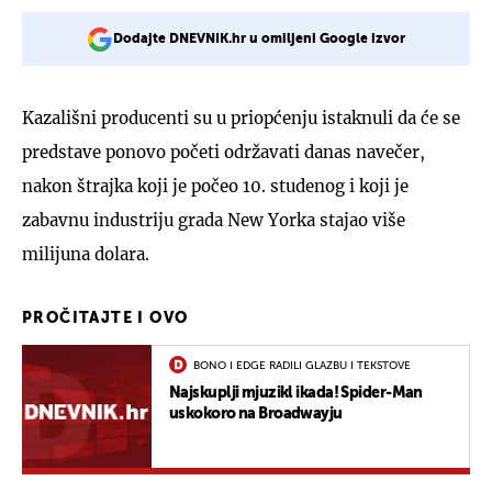
Dodajte DNEVNIK.hr u omiljeni Google izvor
Kazališni producenti su u priopćenju istaknuli da će se
predstave ponovo početi održavati danas navečer,
nakon štrajka koji je počeo 10. studenog i koji je
zabavnu industriju grada New Yorka stajao više
milijuna dolara.
PROČITAJTE I OVO
BONO I EDGE RADILI GLAZBU I TEKSTOVE
Najskuplji mjuzikl ikada! Spider-Man
uskokoro na Broadwayju