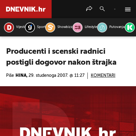
Vijesti
Sport
Showbizz
Lifestyle
Putovanja
PRETRAŽITE VIJESTI
Producenti i scenski radnici
postigli dogovor nakon štrajka
Piše
HINA,
29. studenoga 2007. @ 11:27
KOMENTARI