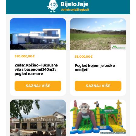
970.000,00 €
58.000,00 €
Zadar, Kožino - luksuzna
Pogled kojem je teško
vila s bazenom(240m2),
odoljeti
pogled na more
SAZNAJ VIŠE
SAZNAJ VIŠE