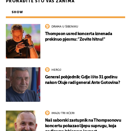
PRONAĐITE ŠTO VAS ZANIMA
SHOW
DRAMA U ŠIBENIKU
Thompson usred koncerta iznenada
prekinuo pjesmu: "Zovite hitnu!"
HEROJ
General pobjednik: Gdje i što 31 godinu
nakon Oluje radi general Ante Gotovina?
IMAJU TRI KĆERI
Naš saborski zastupnik na Thompsonovu
koncertu pokazao lijepu suprugu, koja