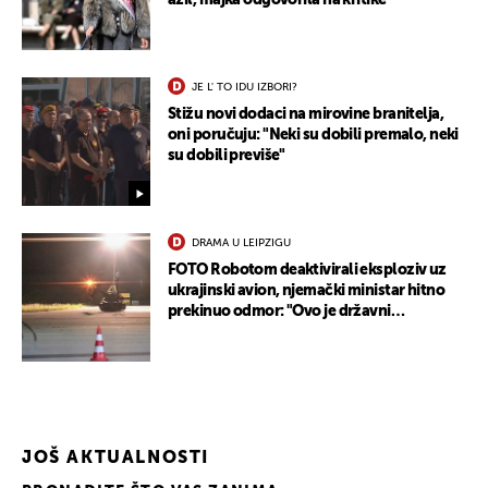
azil, majka odgovorila na kritike
JE L' TO IDU IZBORI?
Stižu novi dodaci na mirovine branitelja,
oni poručuju: "Neki su dobili premalo, neki
su dobili previše"
DRAMA U LEIPZIGU
FOTO Robotom deaktivirali eksploziv uz
ukrajinski avion, njemački ministar hitno
prekinuo odmor: "Ovo je državni
terorizam"
UKLJUČITE NOTIFIKACIJE
JOŠ AKTUALNOSTI