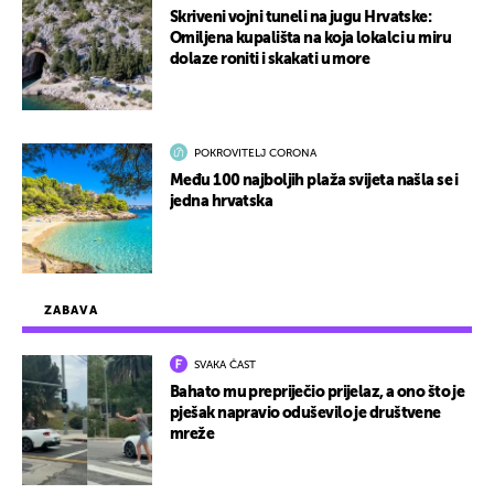
Skriveni vojni tuneli na jugu Hrvatske:
Omiljena kupališta na koja lokalci u miru
dolaze roniti i skakati u more
POKROVITELJ CORONA
Među 100 najboljih plaža svijeta našla se i
jedna hrvatska
ZABAVA
SVAKA ČAST
Bahato mu prepriječio prijelaz, a ono što je
pješak napravio oduševilo je društvene
mreže