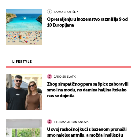
KAMO BI OTIŠLI?
O preseljenju u inozemstvo razmišlja 9 od
10 Europljana
LIFESTYLE
JAKO SU SLATKI!
Zbog simpatičnog para sa špice zaboravili
smo i na modu, no damina haljina itekako
nas se dojmila
I TERASA JE SAN SNOVA!
U ovoj raskošnoj kući s bazenom pronašli
smo najelegantniju, a možda i najljepšu