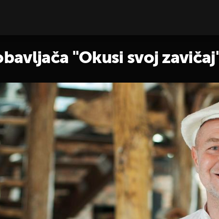
avljača "Okusi svoj zavičaj