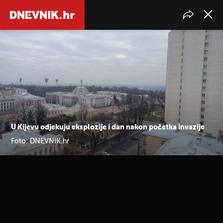
U Kijevu odjekuju eksplozije i dan nakon početka invazije
Foto: DNEVNIK.hr