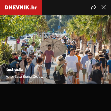
Ilustracija
Foto: Sasa Buric/Cropix