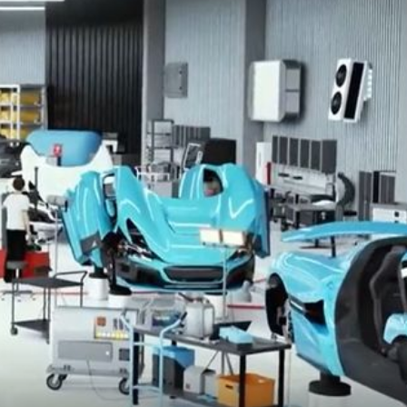
UTRKA NA -5 STUPNJEVA
!'
''PAO'' JE I LEGENDARNI VEYRON Rimčev superautomobil
dobio sa svega 20% baterije