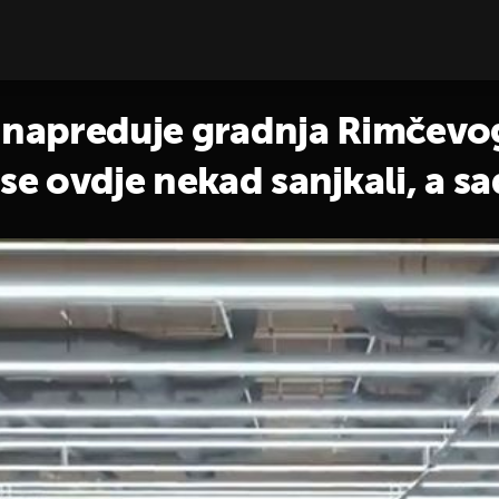
o napreduje gradnja Rimčev
se ovdje nekad sanjkali, a sa
ili"