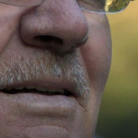
+
PROVJERENO DONOSI
 hit:
Udomiteljica Mara odgojila je više od 40 djece: "Svak
njih odnijelo je dio mojeg srca"
Smajić