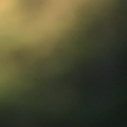
1
+
2
DONOSI PROVJERENO
o od
Policija ga zbog lažnih prijava prati kamo god da ode: "To
je zastrašujuće, stječemo dojam da ga se uhodi"