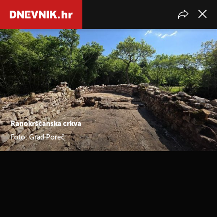
Ranokršćanska crkva
Foto: Grad Poreč