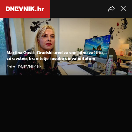
Martina Gusić, Gradski ured za socijalnu zaštitu,
zdravstvo, branitelje i osobe s invaliditetom
Foto: DNEVNIK.hr