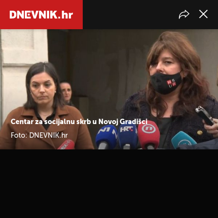
Centar za socijalnu skrb u Novoj Gradišci
Foto: DNEVNIK.hr