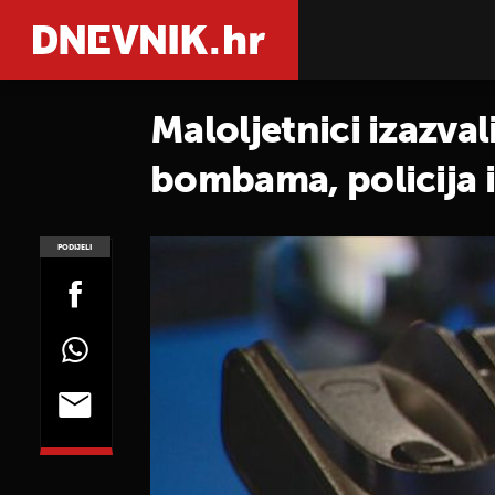
Maloljetnici izazva
bombama, policija im
PODIJELI
POGLEDAJ