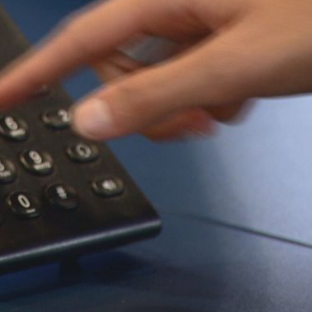
9
UŽAS KOD BOSILJEVA
ci;
Mladić koji je aktivirao eksplozivnu napravu bori se za
i
život, susjedi su šokirani: "Skočila sam iz kreveta, kuća se
zatresla"