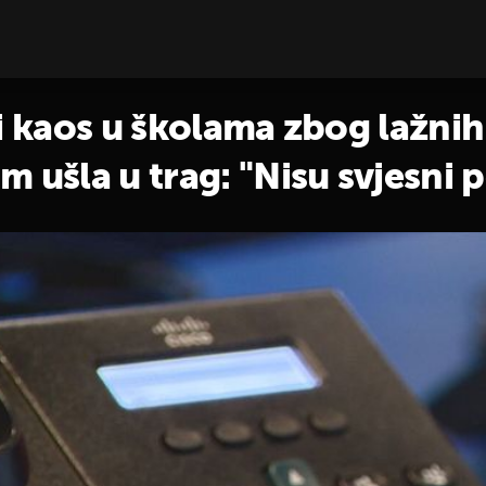
li kaos u školama zbog lažnih
 ušla u trag: "Nisu svjesni p