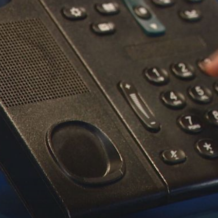
+
PANIKA U VIŠE ŽUPANIJA
la:
Pirotehničari u akciji zbog dojave o bombi u zračnoj lu
izveo iz
Evakuirani trgovački centri u Zagrebu i Splitu te desec
škola po Hrvatskoj