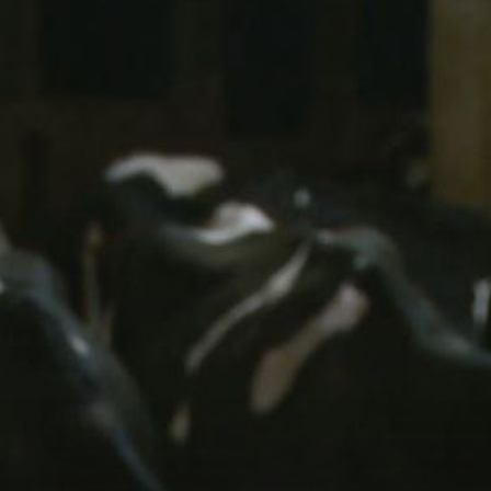
+
1
OČAJ STOČARA
ebne
Pašnjaci izgorjeli od vrućina, ugroženo tisuću grla
 je
goveda i konja: Mladunčad slijedi majke, ugibaju u mulju