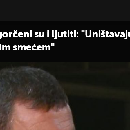
rčeni su i ljutiti: "Uništavaj
ojim smećem"