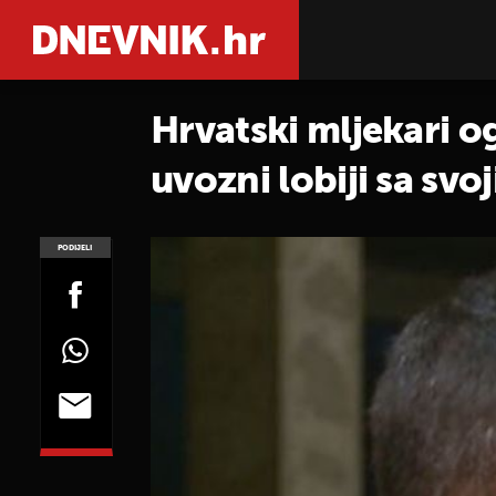
Hrvatski mljekari ogo
uvozni lobiji sa sv
PODIJELI
POGLEDAJ