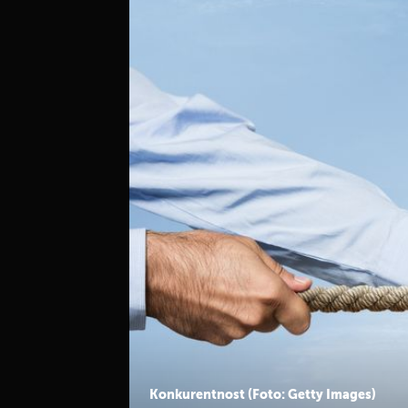
NA 74. MJESTU U SVIJETU
Zabrinjavajući podaci: Hrvatska mora hitno pobo
važne stvari
Konkurentnost (Foto: Getty Images)