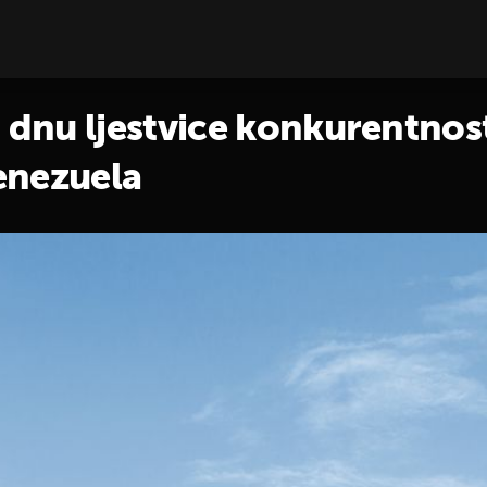
nu ljestvice konkurentnosti
enezuela