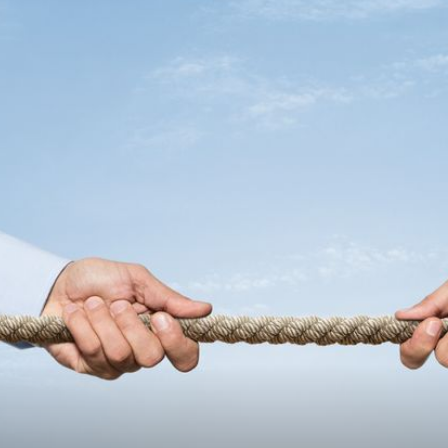
+
ljšati 3
VELIKO PRIJATELJSTVO
Tradicionalni susret susjeda: "Neka nam živi hrvatsko
slovenski narod!"