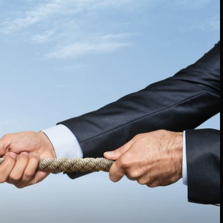
1
+
1
DONOSI PROVJERENO
Kako je došlo do ovog apsurda? "Mi smo doslovno umrli,
samo nam to još nitko nije rekao"