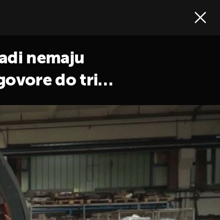
ladi nemaju
govore do tri