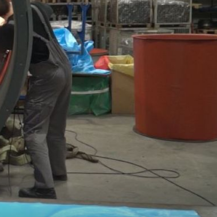
STRUČNJAKINJA OBJAŠNJAVA
Mitovi i zablude o poljoprivredi: "Ona je kao nogomet, svi
no
smatraju da znaju što bi trebalo napraviti"