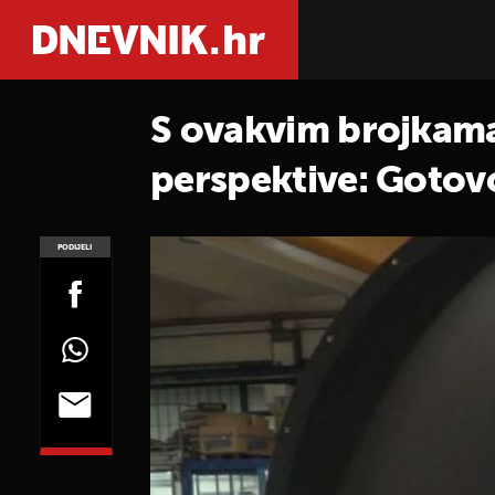
S ovakvim brojkama 
perspektive: Gotovo
mjeseca
PODIJELI
POGLEDAJ