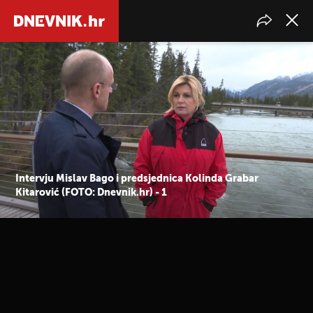
Intervju Mislav Bago i predsjednica Kolinda Grabar
Kitarović (FOTO: Dnevnik.hr) - 1