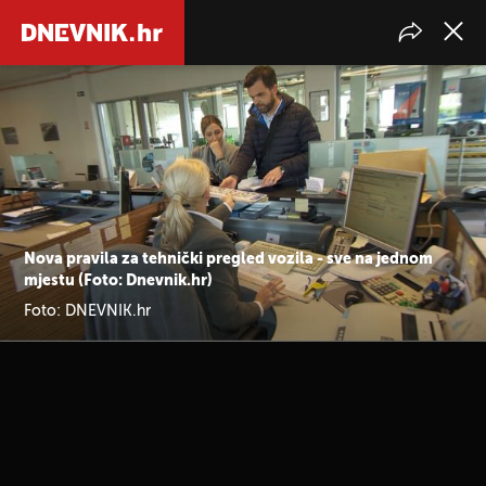
Nova pravila za tehnički pregled vozila - sve na jednom
mjestu (Foto: Dnevnik.hr)
Foto: DNEVNIK.hr