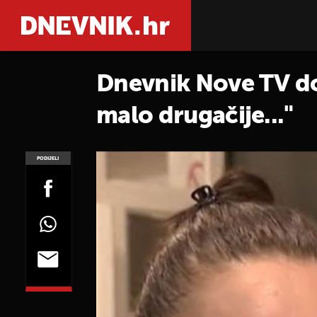
Dnevnik Nove TV doz
malo drugačije..."
PODIJELI
POGLEDAJ