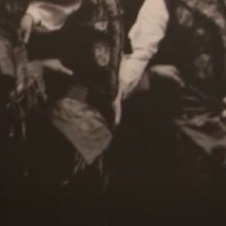
SNIMKE IZ ZRAKA
FOTO/VIDEO Apokaliptični prizori s Dunava: Zbog
ekstremno niskog vodostaja brodovi ostali nasukani