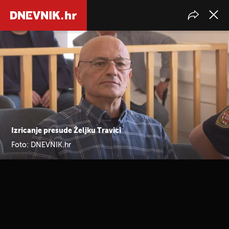
Izricanje presude Željku Travici
Foto: DNEVNIK.hr