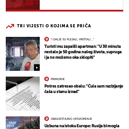
TRI VIJESTI O KOJIMA SE PRIČA
"I DALJE SU PLESALI, VRIŠTALI..."
Turisti mu zapalili apartman: "U 30 minuta
nestalo je 50 godina našeg života, supruga
i ja ne možemo oka sklopiti"
PRIMORJE
Potres zatresao obalu: "Čula sam razbijanje
čaša u stanu iznad"
OBAVJEŠTAJNO UPOZORENJE
Uzbuna na istoku Europe: Rusija bi mogla