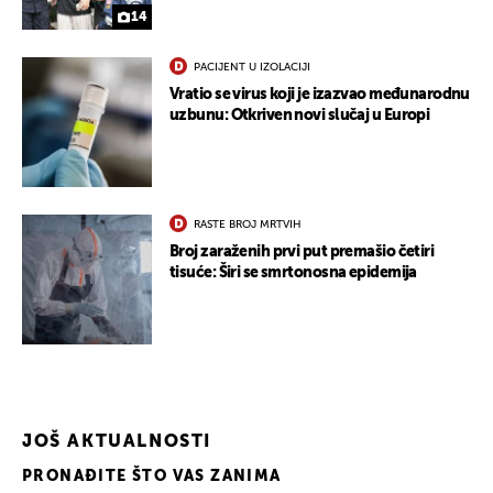
14
PACIJENT U IZOLACIJI
Vratio se virus koji je izazvao međunarodnu
uzbunu: Otkriven novi slučaj u Europi
UKLJUČITE NOTIFIKACIJE
RASTE BROJ MRTVIH
Broj zaraženih prvi put premašio četiri
tisuće: Širi se smrtonosna epidemija
JOŠ AKTUALNOSTI
PRONAĐITE ŠTO VAS ZANIMA