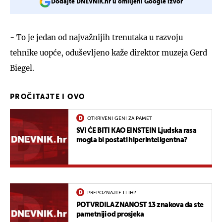
Dodajte DNEVNIK.hr u omiljeni Google izvor
- To je jedan od najvažnijih trenutaka u razvoju
tehnike uopće, oduševljeno kaže direktor muzeja Gerd
Biegel.
PROČITAJTE I OVO
OTKRIVENI GENI ZA PAMET
SVI ĆE BITI KAO EINSTEIN Ljudska rasa
mogla bi postati hiperinteligentna?
PREPOZNAJTE LI IH?
POTVRDILA ZNANOST 13 znakova da ste
pametniji od prosjeka