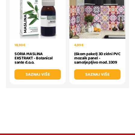
18,90 €
4,99 €
SORIA MASLINA
(6kom paket) 3D zidni PVC
EKSTRAKT - Botanical
mozaik panel -
sante d.o.o.
samoljepljivo mod. 3309
SAZNAJ VIŠE
SAZNAJ VIŠE