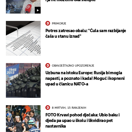
i ja ne možemo oka sklopiti"
PRIMORJE
Potres zatresao obalu: "Čula sam razbijanje
čaša u stanu iznad"
OBAVJEŠTAJNO UPOZORENJE
Uzbuna na istoku Europe: Rusija bi mogla
napasti, a poznato i kada! Moguć i kopneni
upad u članicu NATO-a
8 MRTVIH, 15 RANJENIH
FOTO Krvavi pohod dječaka: Ubio baku i
djeda pa upao u školu i likvidirao pet
nastavnika