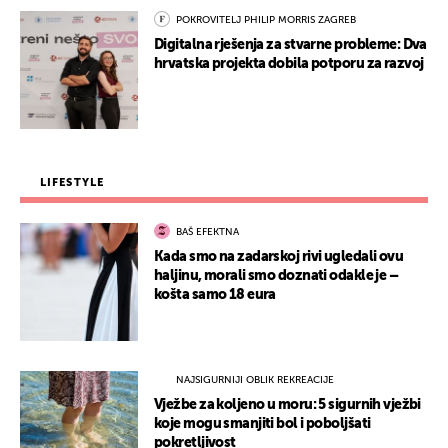
POKROVITELJ PHILIP MORRIS ZAGREB
Digitalna rješenja za stvarne probleme: Dva
hrvatska projekta dobila potporu za razvoj
LIFESTYLE
BAŠ EFEKTNA
Kada smo na zadarskoj rivi ugledali ovu
haljinu, morali smo doznati odakle je –
košta samo 18 eura
NAJSIGURNIJI OBLIK REKREACIJE
Vježbe za koljeno u moru: 5 sigurnih vježbi
koje mogu smanjiti bol i poboljšati
pokretljivost