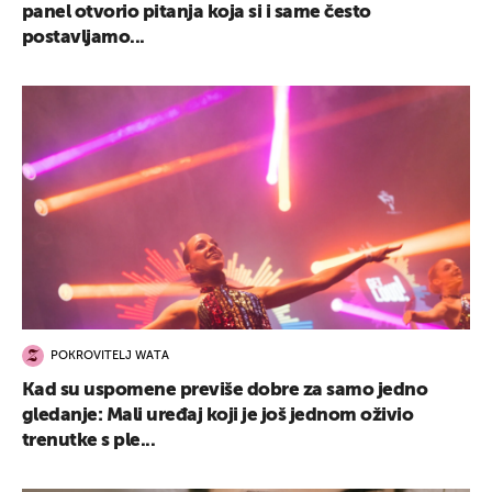
panel otvorio pitanja koja si i same često
postavljamo...
POKROVITELJ WATA
Kad su uspomene previše dobre za samo jedno
gledanje: Mali uređaj koji je još jednom oživio
trenutke s ple...