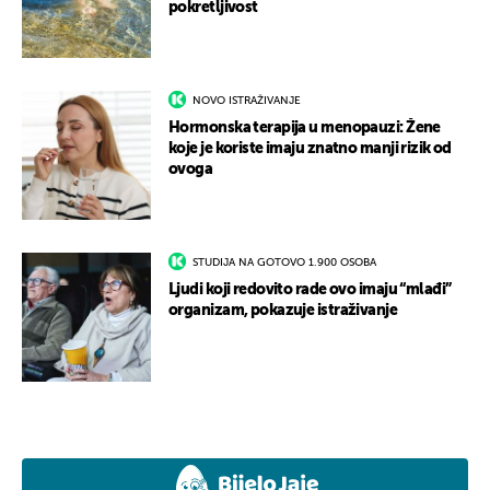
pokretljivost
NOVO ISTRAŽIVANJE
Hormonska terapija u menopauzi: Žene
koje je koriste imaju znatno manji rizik od
ovoga
STUDIJA NA GOTOVO 1.900 OSOBA
Ljudi koji redovito rade ovo imaju “mlađi”
organizam, pokazuje istraživanje