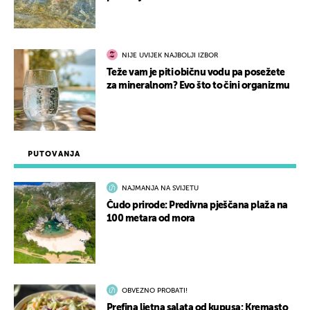
NIJE UVIJEK NAJBOLJI IZBOR
Teže vam je piti običnu vodu pa posežete
za mineralnom? Evo što to čini organizmu
PUTOVANJA
NAJMANJA NA SVIJETU
Čudo prirode: Predivna pješčana plaža na
100 metara od mora
OBVEZNO PROBATI!
Prefina ljetna salata od kupusa: Kremasto