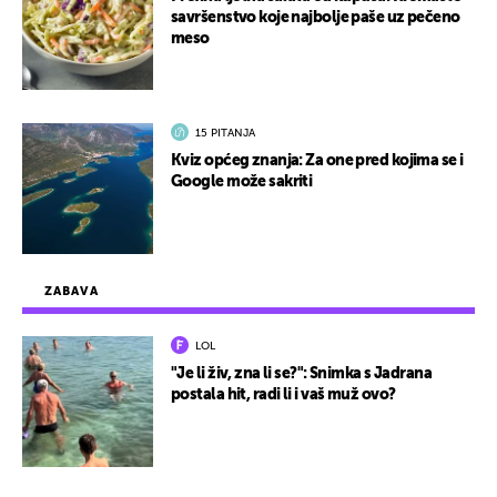
savršenstvo koje najbolje paše uz pečeno
meso
15 PITANJA
Kviz općeg znanja: Za one pred kojima se i
Google može sakriti
ZABAVA
LOL
"Je li živ, zna li se?": Snimka s Jadrana
postala hit, radi li i vaš muž ovo?