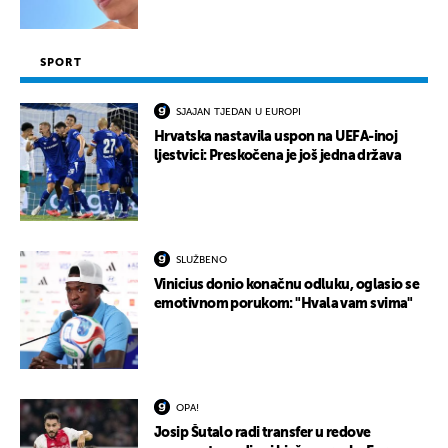
SPORT
SJAJAN TJEDAN U EUROPI
Hrvatska nastavila uspon na UEFA-inoj
ljestvici: Preskočena je još jedna država
SLUŽBENO
Vinicius donio konačnu odluku, oglasio se
emotivnom porukom: "Hvala vam svima"
OPA!
Josip Šutalo radi transfer u redove