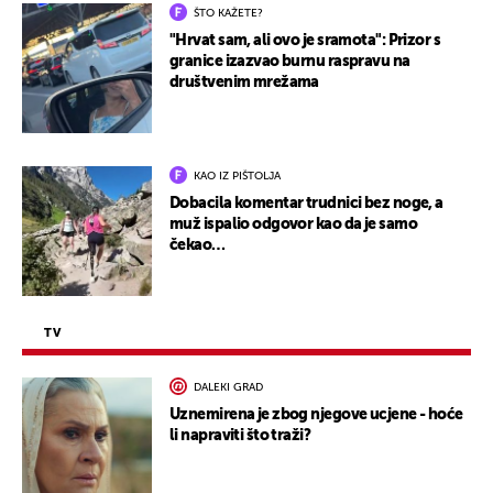
ŠTO KAŽETE?
"Hrvat sam, ali ovo je sramota": Prizor s
granice izazvao burnu raspravu na
društvenim mrežama
KAO IZ PIŠTOLJA
Dobacila komentar trudnici bez noge, a
muž ispalio odgovor kao da je samo
čekao…
TV
DALEKI GRAD
Uznemirena je zbog njegove ucjene - hoće
li napraviti što traži?