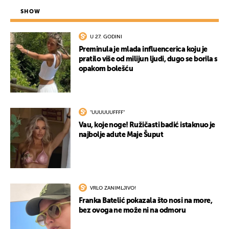
SHOW
U 27. GODINI
Preminula je mlada influencerica koju je
pratilo više od milijun ljudi, dugo se borila s
opakom bolešću
"UUUUUUFFFF"
Vau, koje noge! Ružičasti badić istaknuo je
najbolje adute Maje Šuput
VRLO ZANIMLJIVO!
Franka Batelić pokazala što nosi na more,
bez ovoga ne može ni na odmoru