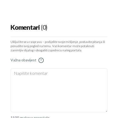
Komentari
(0)
Uključite se u raspravu – podijelite svoje mišljenje, postavite pitanja ili
ponudite svoj pogled na temu. Vaš komentar može potaknuti
zanimljiv dijalog i obogatiti zajednicu našeg portala.
Važna obavijest
!
1500 znakova preostalo