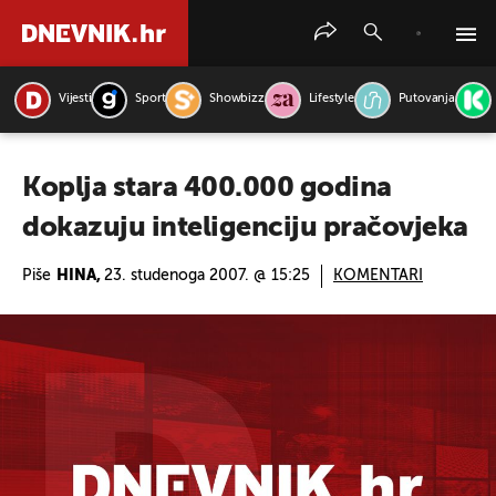
Vijesti
Sport
Showbizz
Lifestyle
Putovanja
PRETRAŽITE VIJESTI
Koplja stara 400.000 godina
dokazuju inteligenciju pračovjeka
Piše
HINA,
23. studenoga 2007. @ 15:25
KOMENTARI