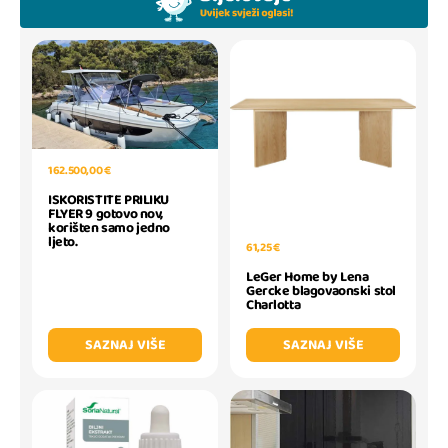
162.500,00 €
ISKORISTITE PRILIKU
FLYER 9 gotovo nov,
korišten samo jedno
ljeto.
61,25 €
LeGer Home by Lena
Gercke blagovaonski stol
Charlotta
SAZNAJ VIŠE
SAZNAJ VIŠE