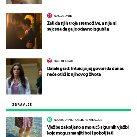
NASLJEDNIK
Želi da njih troje sretno žive, a nije ni
svjesna da ga je odavno izgubila
DALEKI GRAD
Daleki grad: Intuicija joj govori da danas
neće otići iz njihovog života
ZDRAVLJE
NAJSIGURNIJI OBLIK REKREACIJE
Vježbe za koljeno u moru: 5 sigurnih vježbi
koje mogu smanjiti bol i poboljšati