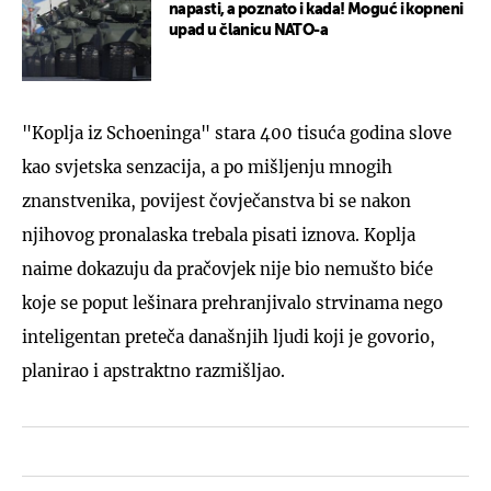
napasti, a poznato i kada! Moguć i kopneni
upad u članicu NATO-a
"Koplja iz Schoeninga" stara 400 tisuća godina slove
kao svjetska senzacija, a po mišljenju mnogih
znanstvenika, povijest čovječanstva bi se nakon
njihovog pronalaska trebala pisati iznova. Koplja
naime dokazuju da pračovjek nije bio nemušto biće
koje se poput lešinara prehranjivalo strvinama nego
inteligentan preteča današnjih ljudi koji je govorio,
planirao i apstraktno razmišljao.