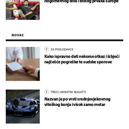
nogometnog diva i bivšeg prvaka Europe
NOVAC
ZA POSLODAVCE
Kako ispravno dati nekome otkaz i izbjeći
najčešće pogreške te sudske sporove
TREĆI UNIKATNI BUGATTI
Nazvan je po vrsti srednjovjekovnog
viteškog konja i visok samo metar