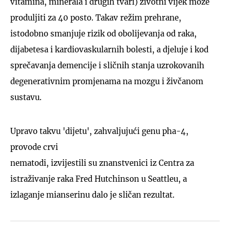
vitamina, minerala i drugih tvari) životni vijek može
produljiti za 40 posto. Takav režim prehrane,
istodobno smanjuje rizik od obolijevanja od raka,
dijabetesa i kardiovaskularnih bolesti, a djeluje i kod
sprečavanja demencije i sličnih stanja uzrokovanih
degenerativnim promjenama na mozgu i živčanom
sustavu.
Upravo takvu 'dijetu', zahvaljujući genu pha-4,
provode crvi
nematodi, izvijestili su znanstvenici iz Centra za
istraživanje raka Fred Hutchinson u Seattleu, a
izlaganje mianserinu dalo je sličan rezultat.