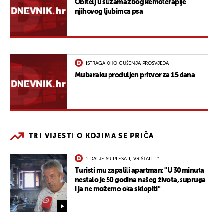
Obitelj u suzama zbog kemoterapije
njihovog ljubimca psa
ISTRAGA OKO GUŠENJA PROSVJEDA
Mubaraku produljen pritvor za 15 dana
TRI VIJESTI O KOJIMA SE PRIČA
"I DALJE SU PLESALI, VRIŠTALI..."
Turisti mu zapalili apartman: "U 30 minuta
nestalo je 50 godina našeg života, supruga
i ja ne možemo oka sklopiti"