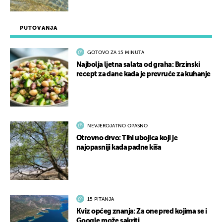
PUTOVANJA
GOTOVO ZA 15 MINUTA
Najbolja ljetna salata od graha: Brzinski
recept za dane kada je prevruće za kuhanje
NEVJEROJATNO OPASNO
Otrovno drvo: Tihi ubojica koji je
najopasniji kada padne kiša
15 PITANJA
Kviz općeg znanja: Za one pred kojima se i
Google može sakriti