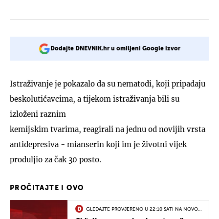
Dodajte DNEVNIK.hr u omiljeni Google izvor
Istraživanje je pokazalo da su nematodi, koji pripadaju
beskolutićavcima, a tijekom istraživanja bili su
izloženi raznim
kemijskim tvarima, reagirali na jednu od novijih vrsta
antidepresiva - mianserin koji im je životni vijek
produljio za čak 30 posto.
PROČITAJTE I OVO
GLEDAJTE PROVJERENO U 22:10 SATI NA NOVOJ
TV