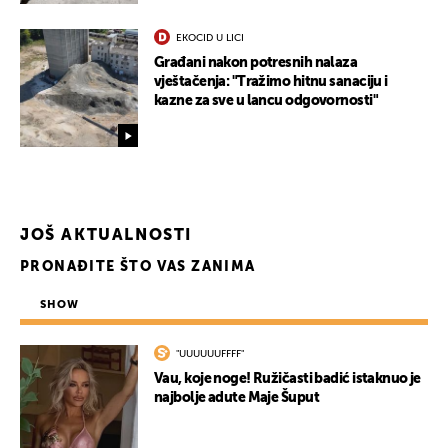
EKOCID U LICI
Građani nakon potresnih nalaza
vještačenja: "Tražimo hitnu sanaciju i
kazne za sve u lancu odgovornosti"
JOŠ AKTUALNOSTI
PRONAĐITE ŠTO VAS ZANIMA
SHOW
"UUUUUUFFFF"
Vau, koje noge! Ružičasti badić istaknuo je
najbolje adute Maje Šuput