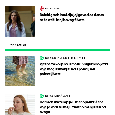
DALEKI GRAD
Daleki grad: Intuicija joj govori da danas
neće otići iz njihovog života
ZDRAVLJE
NAJSIGURNIJI OBLIK REKREACIJE
Vježbe za koljeno u moru: 5 sigurnih vježbi
koje mogu smanjiti bol i poboljšati
pokretljivost
NOVO ISTRAŽIVANJE
Hormonska terapija u menopauzi: Žene
koje je koriste imaju znatno manji rizik od
ovoga