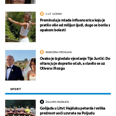
U 27. GODINI
Preminula je mlada influencerica koju je
pratilo više od milijun ljudi, dugo se borila s
opakom bolesti
RASKOŠNA PROSLAVA
Ovako je izgledalo vjenčanje Tije Jurčić: Do
oltara ju je dopratio očuh, a slavilo se uz
Olivera i Rozgu
SPORT
ŽALGIRIS RAZBIJEN
Golijada u Litvi: Hajduku petarda i velika
prednost uoči uzvrata na Poljudu