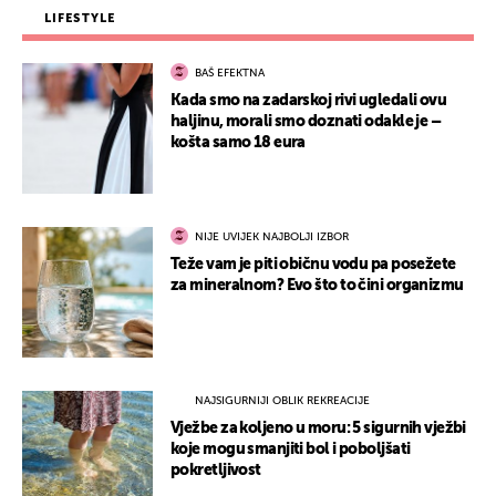
LIFESTYLE
BAŠ EFEKTNA
Kada smo na zadarskoj rivi ugledali ovu
haljinu, morali smo doznati odakle je –
košta samo 18 eura
NIJE UVIJEK NAJBOLJI IZBOR
Teže vam je piti običnu vodu pa posežete
za mineralnom? Evo što to čini organizmu
NAJSIGURNIJI OBLIK REKREACIJE
Vježbe za koljeno u moru: 5 sigurnih vježbi
koje mogu smanjiti bol i poboljšati
pokretljivost