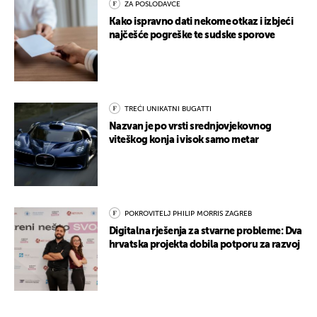
ZA POSLODAVCE
Kako ispravno dati nekome otkaz i izbjeći
najčešće pogreške te sudske sporove
TREĆI UNIKATNI BUGATTI
Nazvan je po vrsti srednjovjekovnog
viteškog konja i visok samo metar
POKROVITELJ PHILIP MORRIS ZAGREB
Digitalna rješenja za stvarne probleme: Dva
hrvatska projekta dobila potporu za razvoj