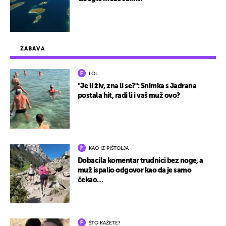
ZABAVA
LOL
"Je li živ, zna li se?": Snimka s Jadrana
postala hit, radi li i vaš muž ovo?
KAO IZ PIŠTOLJA
Dobacila komentar trudnici bez noge, a
muž ispalio odgovor kao da je samo
čekao…
ŠTO KAŽETE?