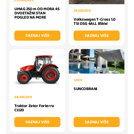
273.000,00 €
UMAG 250 m OD MORA 4S
24.300,00 €
DVOETAŽNI STAN
POGLED NA MORE
Volkswagen T-Cross 1.0
TSI DSG 4ALL 85kW
SAZNAJ VIŠE
SAZNAJ VIŠE
1,00 €
SUNCOBRANI
68.500,00 €
Traktor Zetor Forterra
CL120
SAZNAJ VIŠE
SAZNAJ VIŠE