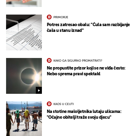
PRIMORJE
Potres zatresao obalu: "Čula sam razbijanje
čaša u stanu iznad"
KAKO GA SIGURNO PROMATRATI?
Ne propustite prizor koji se ne viđa često:
Nebo sprema pravi spektakl
UKLJUČITE NOTIFIKACIJE
KAOS U CEUTI
Na stotine maloljetnika lutaju ulicama:
"Očajne obitelji traže svoju djecu"