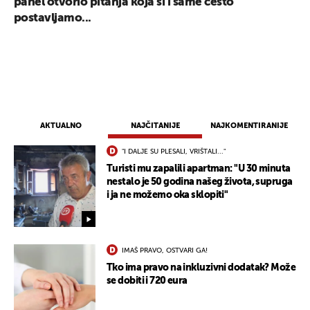
panel otvorio pitanja koja si i same često
postavljamo...
AKTUALNO
NAJČITANIJE
NAJKOMENTIRANIJE
"I DALJE SU PLESALI, VRIŠTALI..."
Turisti mu zapalili apartman: "U 30 minuta
nestalo je 50 godina našeg života, supruga
i ja ne možemo oka sklopiti"
IMAŠ PRAVO, OSTVARI GA!
Tko ima pravo na inkluzivni dodatak? Može
se dobiti i 720 eura