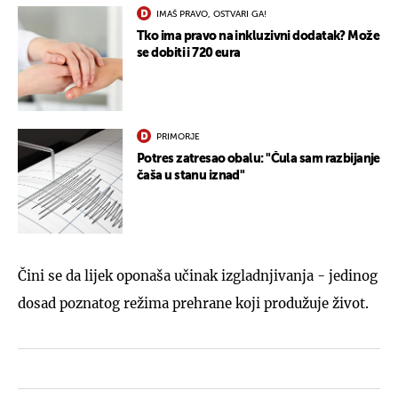
IMAŠ PRAVO, OSTVARI GA!
Tko ima pravo na inkluzivni dodatak? Može
se dobiti i 720 eura
PRIMORJE
Potres zatresao obalu: "Čula sam razbijanje
čaša u stanu iznad"
Čini se da lijek oponaša učinak izgladnjivanja - jedinog
dosad poznatog režima prehrane koji produžuje život.