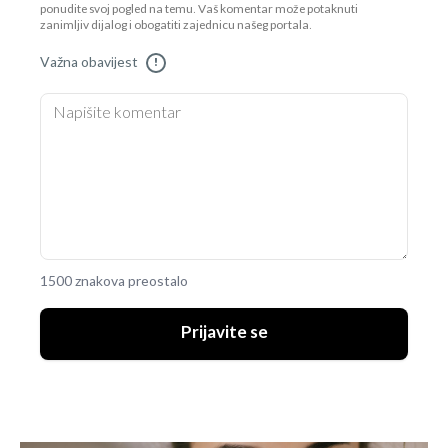
ponudite svoj pogled na temu. Vaš komentar može potaknuti
zanimljiv dijalog i obogatiti zajednicu našeg portala.
Važna obavijest
!
1500 znakova preostalo
Prijavite se