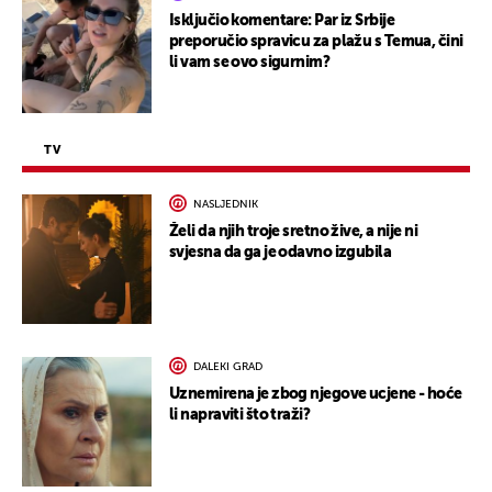
Isključio komentare: Par iz Srbije
preporučio spravicu za plažu s Temua, čini
li vam se ovo sigurnim?
TV
NASLJEDNIK
Želi da njih troje sretno žive, a nije ni
svjesna da ga je odavno izgubila
DALEKI GRAD
Uznemirena je zbog njegove ucjene - hoće
li napraviti što traži?