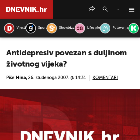
Vijesti
Sport
Showbizz
Lifestyle
Putovanja
PRETRAŽITE VIJESTI
Antidepresiv povezan s duljinom
životnog vijeka?
Piše
Hina,
26. studenoga 2007. @ 14:31
KOMENTARI