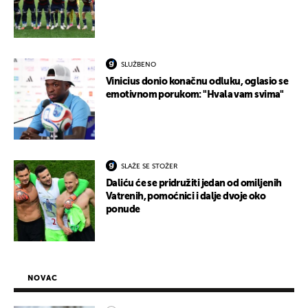
SLUŽBENO
Vinicius donio konačnu odluku, oglasio se
emotivnom porukom: "Hvala vam svima"
SLAŽE SE STOŽER
Daliću će se pridružiti jedan od omiljenih
Vatrenih, pomoćnici i dalje dvoje oko
ponude
NOVAC