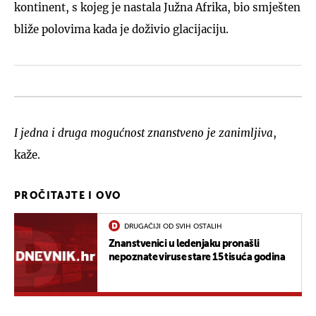
kontinent, s kojeg je nastala Južna Afrika, bio smješten
bliže polovima kada je doživio glacijaciju.
I jedna i druga mogućnost znanstveno je zanimljiva
,
kaže.
PROČITAJTE I OVO
DRUGAČIJI OD SVIH OSTALIH
Znanstvenici u ledenjaku pronašli
nepoznate viruse stare 15 tisuća godina