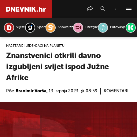
Vijesti
Sport
Showbizz
Lifestyle
Putovanja
PRETRAŽITE VIJESTI
NAJSTARIJI LEDENJACI NA PLANETU
Znanstvenici otkrili davno
izgubljeni svijet ispod Južne
Afrike
Piše
Branimir Vorša,
13. srpnja 2023. @ 08:59
KOMENTARI