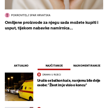
POKROVITELJ SPAR HRVATSKA
Omiljene proizvode za njegu sada možete kupiti i
usput, tijekom nabavke namirnica...
AKTUALNO
NAJČITANIJE
NAJKOMENTIRANIJE
DRAMA U RIJECI
Urušio se balkon kuće, na njemu bile dvije
osobe: "Život im je visio o koncu"
UKLJUČITE NOTIFIKACIJE