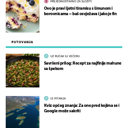
PREJEDNOSTAVNO ZA SLOŽITI
Ovo je pravi ljetni tiramisu s limunom i
borovnicama – baš osvježava i jako je fin
PUTOVANJA
UZ RUČAK ILI VEČERU
Savršeni prilog: Recept za najfinije mahune
sa špekom
15 PITANJA
Kviz općeg znanja: Za one pred kojima se i
Google može sakriti