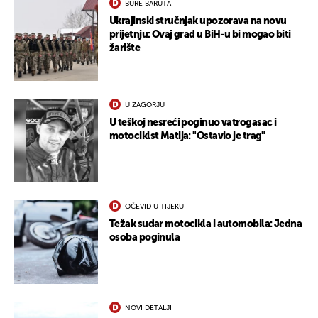
BURE BARUTA
Ukrajinski stručnjak upozorava na novu
prijetnju: Ovaj grad u BiH-u bi mogao biti
žarište
U ZAGORJU
U teškoj nesreći poginuo vatrogasac i
motociklst Matija: "Ostavio je trag"
OČEVID U TIJEKU
Težak sudar motocikla i automobila: Jedna
osoba poginula
NOVI DETALJI