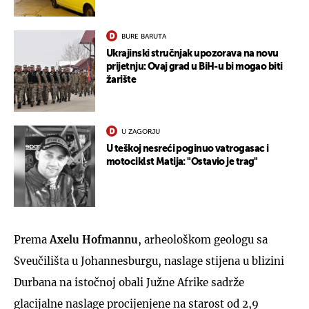
BURE BARUTA
Ukrajinski stručnjak upozorava na novu
prijetnju: Ovaj grad u BiH-u bi mogao biti
žarište
U ZAGORJU
U teškoj nesreći poginuo vatrogasac i
motociklst Matija: "Ostavio je trag"
Prema
Axelu Hofmannu
, arheološkom geologu sa
Sveučilišta u Johannesburgu, naslage stijena u blizini
Durbana na istočnoj obali Južne Afrike sadrže
glacijalne naslage procijenjene na starost od 2,9