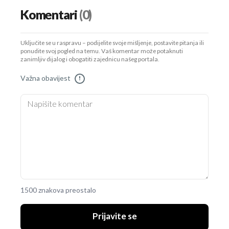
Komentari
(0)
Uključite se u raspravu – podijelite svoje mišljenje, postavite pitanja ili
ponudite svoj pogled na temu. Vaš komentar može potaknuti
zanimljiv dijalog i obogatiti zajednicu našeg portala.
Važna obavijest
!
1500 znakova preostalo
Prijavite se