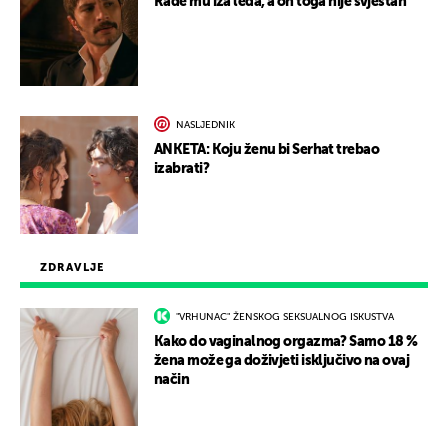
Rade mu iza leđa, a on toga nije svjestan
NASLJEDNIK
ANKETA: Koju ženu bi Serhat trebao
izabrati?
ZDRAVLJE
"VRHUNAC" ŽENSKOG SEKSUALNOG ISKUSTVA
Kako do vaginalnog orgazma? Samo 18 %
žena može ga doživjeti isključivo na ovaj
način