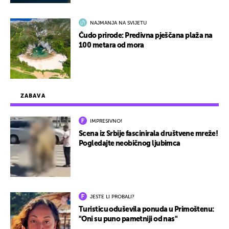
NAJMANJA NA SVIJETU
Čudo prirode: Predivna pješčana plaža na
100 metara od mora
ZABAVA
IMPRESIVNO!
Scena iz Srbije fascinirala društvene mreže!
Pogledajte neobičnog ljubimca
JESTE LI PROBALI?
Turisticu oduševila ponuda u Primoštenu:
"Oni su puno pametniji od nas"