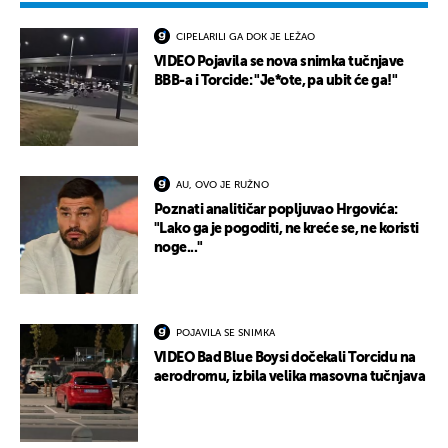
CIPELARILI GA DOK JE LEŽAO
VIDEO Pojavila se nova snimka tučnjave
BBB-a i Torcide: "Je*ote, pa ubit će ga!"
AU, OVO JE RUŽNO
Poznati analitičar popljuvao Hrgovića:
"Lako ga je pogoditi, ne kreće se, ne koristi
noge..."
POJAVILA SE SNIMKA
VIDEO Bad Blue Boysi dočekali Torcidu na
aerodromu, izbila velika masovna tučnjava