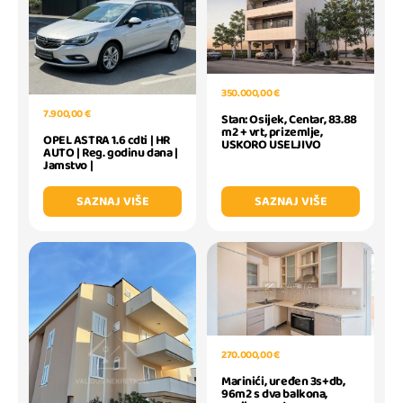
350.000,00 €
7.900,00 €
Stan: Osijek, Centar, 83.88
m2 + vrt, prizemlje,
OPEL ASTRA 1.6 cdti | HR
USKORO USELJIVO
AUTO | Reg. godinu dana |
Jamstvo |
SAZNAJ VIŠE
SAZNAJ VIŠE
270.000,00 €
Marinići, uređen 3s+db,
96m2 s dva balkona,