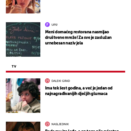
UPS!
Meni domaćeg restorana nasmijao
društvene mreže! Za sve je zaslužan
urnebesan naziv jela
TV
DALEKI GRAD
Ima tek šest godina, a već je jedan od
najnagrađivanijih dječjih glumaca
NASLJEDNIK