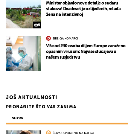
Ministar objavio nove detalje o sudaru
vlakova! Dvadeset je ozlijeđenih, mlađa
žena na intenzivnoj
9
ŠIRE GA KOMARCI
Više od 240 osoba diljem Europe zaraženo
opasnim virusom: Najviše slučajeva u
našem susjedstvu
JOŠ AKTUALNOSTI
PRONAĐITE ŠTO VAS ZANIMA
SHOW
ČUVA USPOMENU NA NJEGA