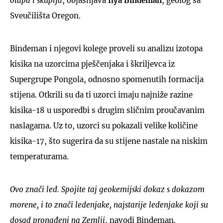
otapa i skuplja
, objašnjava
Ilya Bindeman
, geolog sa
Sveučilišta Oregon.
Bindeman i njegovi kolege proveli su analizu izotopa
kisika na uzorcima pješčenjaka i škriljevca iz
Supergrupe Pongola, odnosno spomenutih formacija
stijena. Otkrili su da ti uzorci imaju najniže razine
kisika-18 u usporedbi s drugim sličnim proučavanim
naslagama. Uz to, uzorci su pokazali velike količine
kisika-17, što sugerira da su stijene nastale na niskim
temperaturama.
Ovo znači led. Spojite taj geokemijski dokaz s dokazom
morene, i to znači ledenjake, najstarije ledenjake koji su
dosad pronađeni na Zemlji
, navodi Bindeman.