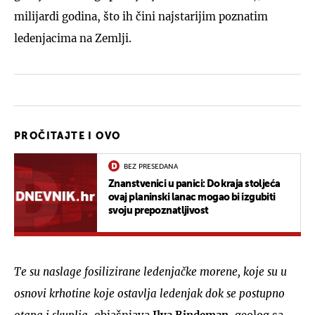
milijardi godina, što ih čini najstarijim poznatim
ledenjacima na Zemlji.
PROČITAJTE I OVO
BEZ PRESEDANA
Znanstvenici u panici: Do kraja stoljeća
ovaj planinski lanac mogao bi izgubiti
svoju prepoznatljivost
Te su naslage fosilizirane ledenjačke morene, koje su u
osnovi krhotine koje ostavlja ledenjak dok se postupno