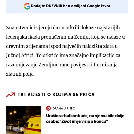
Dodajte DNEVNIK.hr u omiljeni Google izvor
Znanstvenici vjeruju da su otkrili dokaze najstarijih
ledenjaka ikada pronađenih na Zemlji, koji se nalaze u
drevnim stijenama ispod najvećih nalazišta zlata u
Južnoj Africi. To otkriće ima značajne implikacije za
razumijevanje Zemljine rane povijesti i formiranja
zlatnih polja.
TRI VIJESTI O KOJIMA SE PRIČA
DRAMA U RIJECI
Urušio se balkon kuće, na njemu bile dvije
osobe: "Život im je visio o koncu"