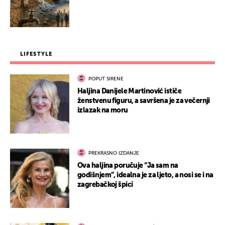
LIFESTYLE
POPUT SIRENE
Haljina Danijele Martinović ističe
ženstvenu figuru, a savršena je za večernji
izlazak na moru
PREKRASNO IZDANJE
Ova haljina poručuje “Ja sam na
godišnjem”, idealna je za ljeto, a nosi se i na
zagrebačkoj špici