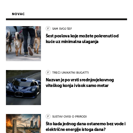
NOVAC
SAM SVOJ ŠEF
Šest poslova koje možete pokrenuti od
kuće uz minimalna ulaganja
TREĆI UNIKATNI BUGATTI
Nazvan je po vrsti srednjovjekovnog
viteškog konja i visok samo metar
SUSTAV OVISI O PRIRODI
Što kada jednog dana ostanemo bez vode i
električne energije istoga dana?