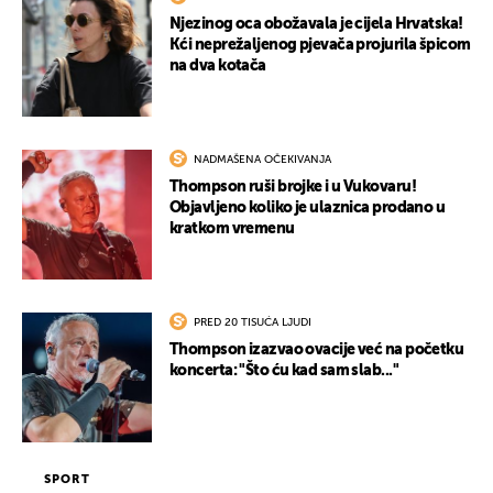
Njezinog oca obožavala je cijela Hrvatska!
Kći neprežaljenog pjevača projurila špicom
na dva kotača
NADMAŠENA OČEKIVANJA
Thompson ruši brojke i u Vukovaru!
Objavljeno koliko je ulaznica prodano u
kratkom vremenu
PRED 20 TISUĆA LJUDI
Thompson izazvao ovacije već na početku
koncerta: "Što ću kad sam slab..."
SPORT