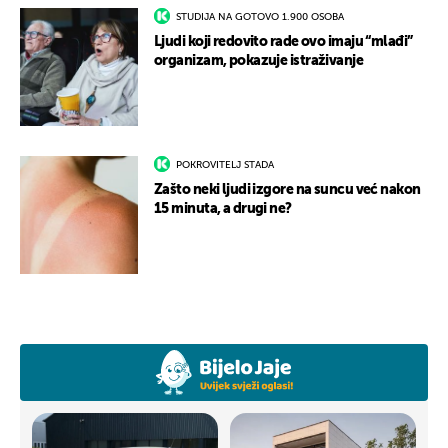
STUDIJA NA GOTOVO 1.900 OSOBA
Ljudi koji redovito rade ovo imaju “mlađi”
organizam, pokazuje istraživanje
POKROVITELJ STADA
Zašto neki ljudi izgore na suncu već nakon
15 minuta, a drugi ne?