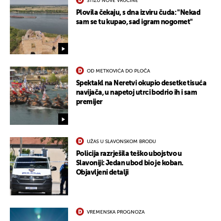
STIŽU NOVE VRUĆINE
Plovila čekaju, s dna izviru čuda: "Nekad
sam se tu kupao, sad igram nogomet"
OD METKOVIĆA DO PLOČA
Spektakl na Neretvi okupio desetke tisuća
navijača, u napetoj utrci bodrio ih i sam
premijer
UŽAS U SLAVONSKOM BRODU
Policija razrješila teško ubojstvo u
Slavoniji: Jedan ubod bio je koban.
Objavljeni detalji
VREMENSKA PROGNOZA