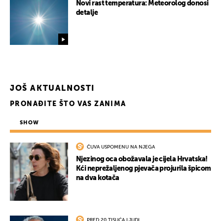
Novi rast temperatura: Meteorolog donosi
detalje
JOŠ AKTUALNOSTI
PRONAĐITE ŠTO VAS ZANIMA
SHOW
ČUVA USPOMENU NA NJEGA
Njezinog oca obožavala je cijela Hrvatska!
Kći neprežaljenog pjevača projurila špicom
na dva kotača
PRED 20 TISUĆA LJUDI