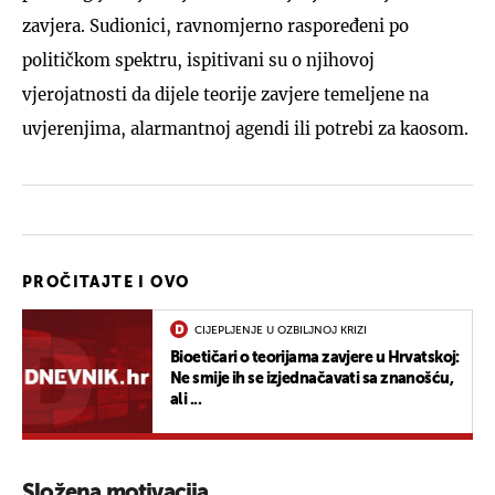
zavjera. Sudionici, ravnomjerno raspoređeni po
političkom spektru, ispitivani su o njihovoj
vjerojatnosti da dijele teorije zavjere temeljene na
uvjerenjima, alarmantnoj agendi ili potrebi za kaosom.
PROČITAJTE I OVO
CIJEPLJENJE U OZBILJNOJ KRIZI
Bioetičari o teorijama zavjere u Hrvatskoj:
Ne smije ih se izjednačavati sa znanošću,
ali ...
Složena motivacija