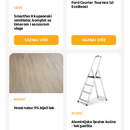
Ford Courier Tourneo 1,0
EcoBoost
1,00 €
Smartfan X kupaonski
ventilator, komplet sa
timerom i senzorom
vlage
SAZNAJ VIŠE
SAZNAJ VIŠE
80,00 €
Hrast natur 5% bijeli lak
47,00 €
Aluminijske ljestve kućne
- 1x4 gazišta