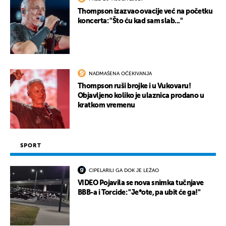
Thompson izazvao ovacije već na početku
koncerta: "Što ću kad sam slab..."
NADMAŠENA OČEKIVANJA
Thompson ruši brojke i u Vukovaru!
Objavljeno koliko je ulaznica prodano u
kratkom vremenu
SPORT
CIPELARILI GA DOK JE LEŽAO
VIDEO Pojavila se nova snimka tučnjave
BBB-a i Torcide: "Je*ote, pa ubit će ga!"