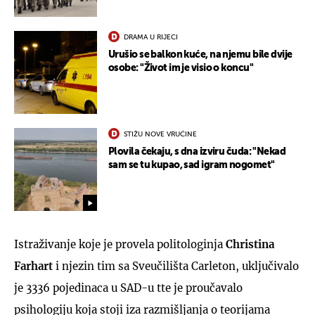
DRAMA U RIJECI
Urušio se balkon kuće, na njemu bile dvije
osobe: "Život im je visio o koncu"
STIŽU NOVE VRUĆINE
Plovila čekaju, s dna izviru čuda: "Nekad
sam se tu kupao, sad igram nogomet"
Istraživanje koje je provela politologinja
Christina
Farhart
i njezin tim sa Sveučilišta Carleton, uključivalo
je 3336 pojedinaca u SAD-u tte je proučavalo
psihologiju koja stoji iza razmišljanja o teorijama