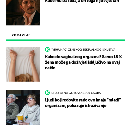
Rade mu iza leđa, a on toga nije svjestan
ZDRAVLJE
"VRHUNAC" ŽENSKOG SEKSUALNOG ISKUSTVA
Kako do vaginalnog orgazma? Samo 18 %
žena može ga doživjeti isključivo na ovaj
način
STUDIJA NA GOTOVO 1.900 OSOBA
Ljudi koji redovito rade ovo imaju “mlađi”
organizam, pokazuje istraživanje