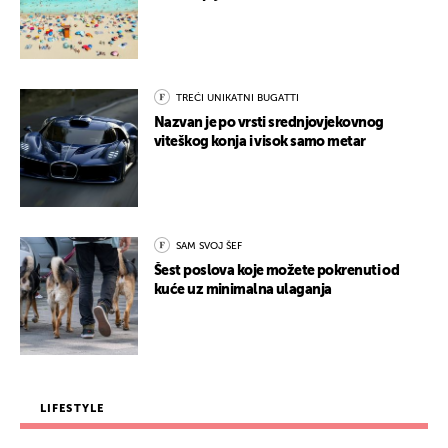
TREĆI UNIKATNI BUGATTI
Nazvan je po vrsti srednjovjekovnog
viteškog konja i visok samo metar
SAM SVOJ ŠEF
Šest poslova koje možete pokrenuti od
kuće uz minimalna ulaganja
LIFESTYLE