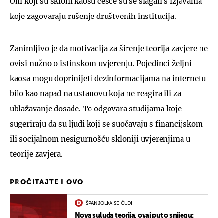
Oni koji su skloni kaosu češće su se slagali s izjavama
koje zagovaraju rušenje društvenih institucija.
Zanimljivo je da motivacija za širenje teorija zavjere ne
ovisi nužno o istinskom uvjerenju. Pojedinci željni
kaosa mogu doprinijeti dezinformacijama na internetu
bilo kao napad na ustanovu koja ne reagira ili za
ublažavanje dosade. To odgovara studijama koje
sugeriraju da su ljudi koji se suočavaju s financijskom
ili socijalnom nesigurnošću skloniji uvjerenjima u
teorije zavjera.
PROČITAJTE I OVO
ŠPANJOLKA SE ČUDI
Nova suluda teorija, ovaj put o snijegu: