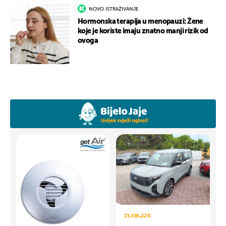
NOVO ISTRAŽIVANJE
Hormonska terapija u menopauzi: Žene
koje je koriste imaju znatno manji rizik od
ovoga
21.336,22 €