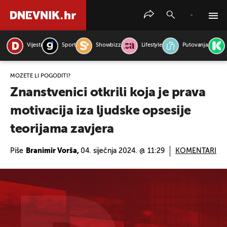
Vijesti
Sport
Showbizz
Lifestyle
Putovanja
PRETRAŽITE VIJESTI
MOŽETE LI POGODITI?
Znanstvenici otkrili koja je prava
motivacija iza ljudske opsesije
teorijama zavjera
Piše
Branimir Vorša,
04. siječnja 2024. @ 11:29
KOMENTARI