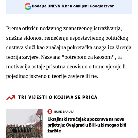
Dodajte DNEVNIK.hr u omiljeni Google izvor
Prema otkriću nedavnog znanstvenog istraživanja,
snažna sklonost remećenju uspostavljenog političkog
sustava služi kao značajna pokretačka snaga iza širenja
teorija zavjere. Nazvana "potrebom za kaosom", ta
motivacija ostaje prisutna neovisno o tome vjeruje li
pojedinac iskreno u teorije zavjere ili ne.
TRI VIJESTI O KOJIMA SE PRIČA
BURE BARUTA
Ukrajinski stručnjak upozorava na novu
prijetnju: Ovaj grad u BiH-u bi mogao biti
žarište