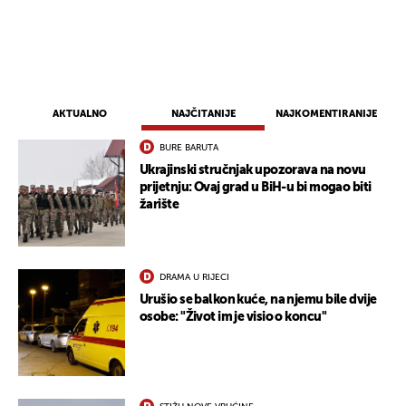
AKTUALNO
NAJČITANIJE
NAJKOMENTIRANIJE
BURE BARUTA
Ukrajinski stručnjak upozorava na novu
prijetnju: Ovaj grad u BiH-u bi mogao biti
žarište
DRAMA U RIJECI
UKLJUČITE NOTIFIKACIJE
Urušio se balkon kuće, na njemu bile dvije
osobe: "Život im je visio o koncu"