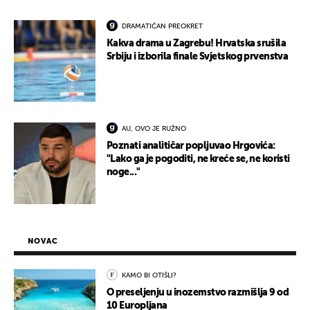
DRAMATIČAN PREOKRET
Kakva drama u Zagrebu! Hrvatska srušila
Srbiju i izborila finale Svjetskog prvenstva
AU, OVO JE RUŽNO
Poznati analitičar popljuvao Hrgovića:
"Lako ga je pogoditi, ne kreće se, ne koristi
noge..."
NOVAC
KAMO BI OTIŠLI?
O preseljenju u inozemstvo razmišlja 9 od
10 Europljana