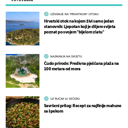
PUTOVANJA
UŽIVANJE NA "PRIVATNOM" OTOKU
Hrvatski otok na kojem živi samo jedan
stanovnik: Ljepotan koji je diljem svijeta
poznat po svojem "bijelom zlatu"
NAJMANJA NA SVIJETU
Čudo prirode: Predivna pješčana plaža na
100 metara od mora
UZ RUČAK ILI VEČERU
Savršeni prilog: Recept za najfinije mahune
sa špekom