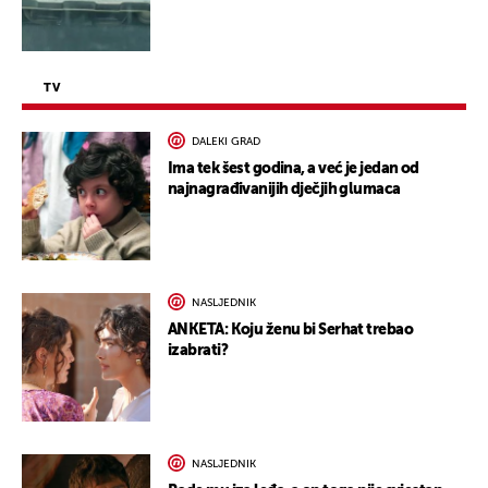
TV
DALEKI GRAD
Ima tek šest godina, a već je jedan od
najnagrađivanijih dječjih glumaca
NASLJEDNIK
ANKETA: Koju ženu bi Serhat trebao
izabrati?
NASLJEDNIK