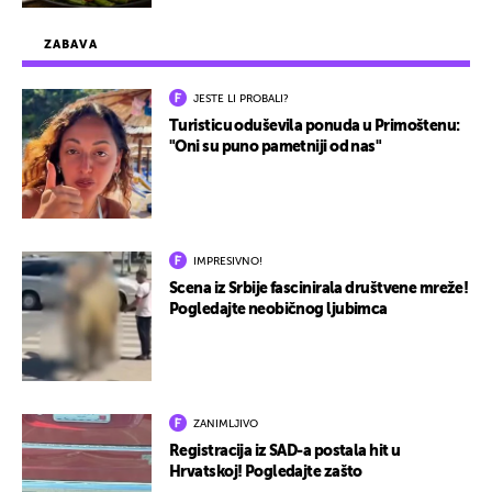
ZABAVA
JESTE LI PROBALI?
Turisticu oduševila ponuda u Primoštenu:
"Oni su puno pametniji od nas"
IMPRESIVNO!
Scena iz Srbije fascinirala društvene mreže!
Pogledajte neobičnog ljubimca
ZANIMLJIVO
Registracija iz SAD-a postala hit u
Hrvatskoj! Pogledajte zašto