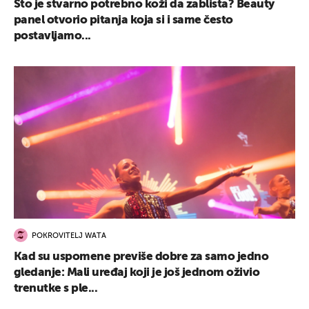
Što je stvarno potrebno koži da zablista? Beauty
panel otvorio pitanja koja si i same često
postavljamo...
POKROVITELJ WATA
Kad su uspomene previše dobre za samo jedno
gledanje: Mali uređaj koji je još jednom oživio
trenutke s ple...