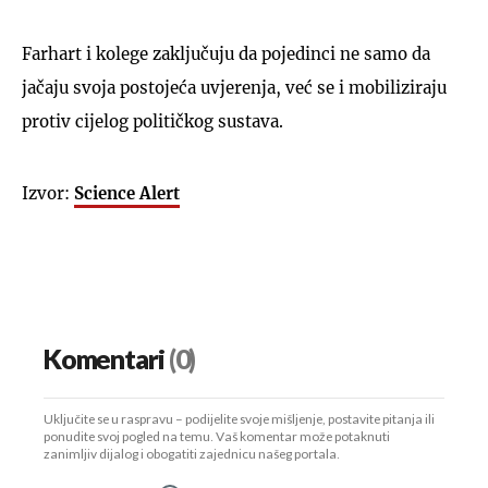
Farhart i kolege zaključuju da pojedinci ne samo da
jačaju svoja postojeća uvjerenja, već se i mobiliziraju
protiv cijelog političkog sustava.
Izvor:
Science Alert
Komentari
(0)
Uključite se u raspravu – podijelite svoje mišljenje, postavite pitanja ili
ponudite svoj pogled na temu. Vaš komentar može potaknuti
zanimljiv dijalog i obogatiti zajednicu našeg portala.