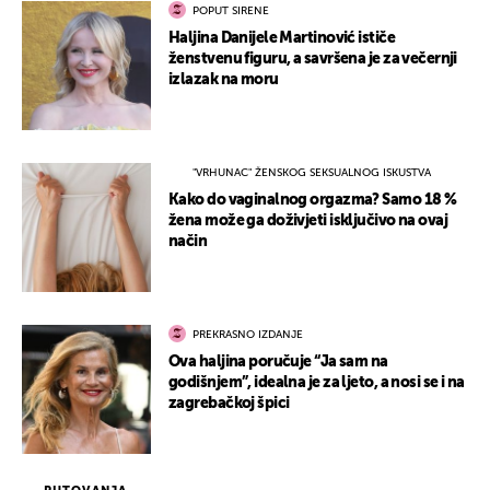
POPUT SIRENE
Haljina Danijele Martinović ističe
ženstvenu figuru, a savršena je za večernji
izlazak na moru
"VRHUNAC" ŽENSKOG SEKSUALNOG ISKUSTVA
Kako do vaginalnog orgazma? Samo 18 %
žena može ga doživjeti isključivo na ovaj
način
PREKRASNO IZDANJE
Ova haljina poručuje “Ja sam na
godišnjem”, idealna je za ljeto, a nosi se i na
zagrebačkoj špici