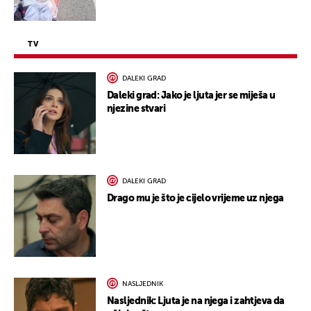
TV
DALEKI GRAD
Daleki grad: Jako je ljuta jer se miješa u
njezine stvari
DALEKI GRAD
Drago mu je što je cijelo vrijeme uz njega
NASLJEDNIK
Nasljednik: Ljuta je na njega i zahtjeva da