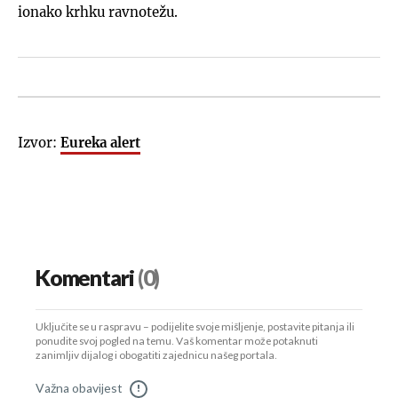
ionako krhku ravnotežu.
Izvor:
Eureka alert
Komentari
(0)
Uključite se u raspravu – podijelite svoje mišljenje, postavite pitanja ili
ponudite svoj pogled na temu. Vaš komentar može potaknuti
zanimljiv dijalog i obogatiti zajednicu našeg portala.
Važna obavijest
!