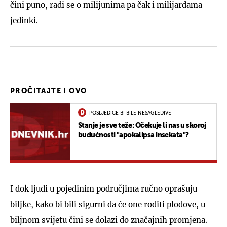
čini puno, radi se o milijunima pa čak i milijardama
jedinki.
PROČITAJTE I OVO
POSLJEDICE BI BILE NESAGLEDIVE
Stanje je sve teže: Očekuje li nas u skoroj
budućnosti "apokalipsa insekata"?
I dok ljudi u pojedinim područjima ručno oprašuju
biljke, kako bi bili sigurni da će one roditi plodove, u
biljnom svijetu čini se dolazi do značajnih promjena.