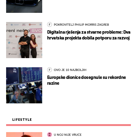
POKROVITELJ PHILIP MORRIS ZAGREB
Digitalna rješenja za stvarne probleme: Dva
hrvatska projekta dobila potporu za razvoj
OVO JE 10 NAJBOLJIH
Europske dionice dosegnule su rekordne
razine
LIFESTYLE
U NOJ NIJE VRUĆE