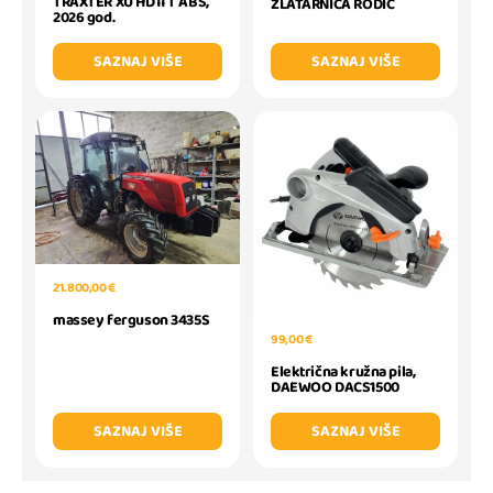
TRAXTER XU HD11 T ABS,
ZLATARNICA RODIĆ
2026 god.
SAZNAJ VIŠE
SAZNAJ VIŠE
21.800,00 €
massey ferguson 3435S
99,00 €
Električna kružna pila,
DAEWOO DACS1500
SAZNAJ VIŠE
SAZNAJ VIŠE