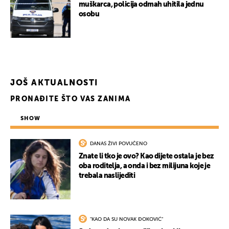
muškarca, policija odmah uhitila jednu
osobu
JOŠ AKTUALNOSTI
PRONAĐITE ŠTO VAS ZANIMA
SHOW
DANAS ŽIVI POVUČENO
Znate li tko je ovo? Kao dijete ostala je bez
oba roditelja, a onda i bez milijuna koje je
trebala naslijediti
"KAO DA SU NOVAK ĐOKOVIĆ"