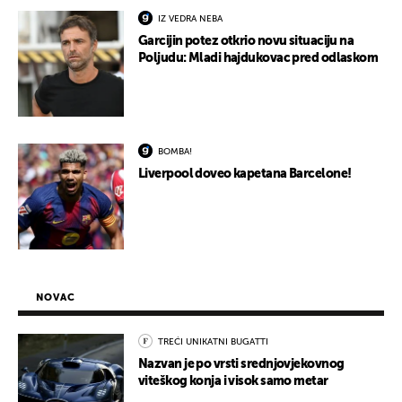
IZ VEDRA NEBA
Garcijin potez otkrio novu situaciju na
Poljudu: Mladi hajdukovac pred odlaskom
BOMBA!
Liverpool doveo kapetana Barcelone!
NOVAC
TREĆI UNIKATNI BUGATTI
Nazvan je po vrsti srednjovjekovnog
viteškog konja i visok samo metar