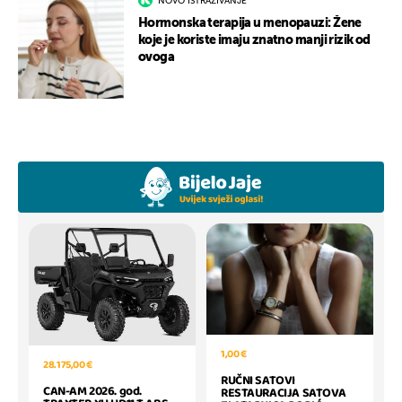
NOVO ISTRAŽIVANJE
Hormonska terapija u menopauzi: Žene
koje je koriste imaju znatno manji rizik od
ovoga
1,00 €
28.175,00 €
RUČNI SATOVI
CAN-AM 2026. god.
RESTAURACIJA SATOVA