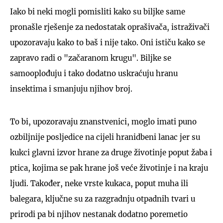
Iako bi neki mogli pomisliti kako su biljke same
pronašle rješenje za nedostatak oprašivača, istraživači
upozoravaju kako to baš i nije tako. Oni ističu kako se
zapravo radi o "začaranom krugu". Biljke se
samooplođuju i tako dodatno uskraćuju hranu
insektima i smanjuju njihov broj.
To bi, upozoravaju znanstvenici, moglo imati puno
ozbiljnije posljedice na cijeli hranidbeni lanac jer su
kukci glavni izvor hrane za druge životinje poput žaba i
ptica, kojima se pak hrane još veće životinje i na kraju
ljudi. Također, neke vrste kukaca, poput muha ili
balegara, ključne su za razgradnju otpadnih tvari u
prirodi pa bi njihov nestanak dodatno poremetio