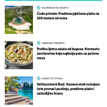
NAJMANJA NA SVIJETU
Čudo prirode: Predivna pješčana plaža na
100 metara od mora
OBVEZNO PROBATI!
Prefina ljetna salata od kupusa: Kremasto
savršenstvo koje najbolje paše uz pečeno
meso
VODIČ PO OTOKU
Veličanstveni Brač: Kameni otok na kojem
ćete pronaći pustinju, predivne plaže i
uzbudljivu hranu