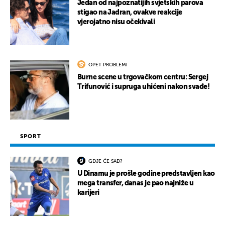
Jedan od najpoznatijih svjetskih parova
stigao na Jadran, ovakve reakcije
vjerojatno nisu očekivali
OPET PROBLEMI
Burne scene u trgovačkom centru: Sergej
Trifunović i supruga uhićeni nakon svađe!
SPORT
GDJE ĆE SAD?
U Dinamu je prošle godine predstavljen kao
mega transfer, danas je pao najniže u
karijeri