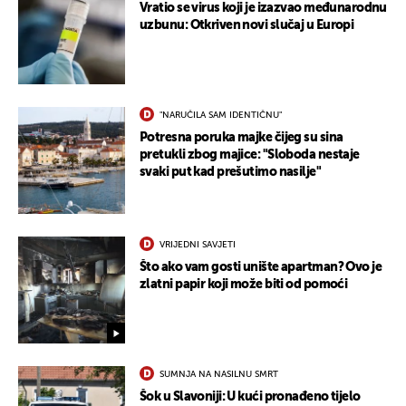
Vratio se virus koji je izazvao međunarodnu
uzbunu: Otkriven novi slučaj u Europi
UKLJUČITE NOTIFIKACIJE
"NARUČILA SAM IDENTIČNU"
Potresna poruka majke čijeg su sina
pretukli zbog majice: "Sloboda nestaje
svaki put kad prešutimo nasilje"
VRIJEDNI SAVJETI
Što ako vam gosti unište apartman? Ovo je
zlatni papir koji može biti od pomoći
SUMNJA NA NASILNU SMRT
Šok u Slavoniji: U kući pronađeno tijelo