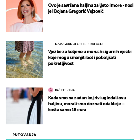
Ovo je savršena haljina za ljeto i more - nosi
je i Bojana Gregorić Vejzović
NAJSIGURNIJI OBLIK REKREACIJE
Vježbe za koljeno u moru: 5 sigurnih vježbi
koje mogu smanjiti bol i poboljšati
pokretljivost
BAŠ EFEKTNA
Kada smo na zadarskoj rivi ugledali ovu
haljinu, morali smo doznati odakle je –
košta samo 18 eura
PUTOVANJA