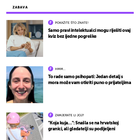
ZABAVA
POKAŽITE ŠTO ZNATE!
Samo pravi intelektualci mogu riješiti ovaj
kviz bez ijedne pogreške
HMM…
To rade samo psihopati: Jedan detalj s
mora može vam otkriti puno o prijateljima
ZAMJERATE LI JOJ?
"Koja kuja…": Snašla se na hrvatskoj
granici, ali gledatelji su podijeljeni