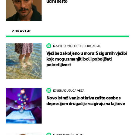
učini nešto
ZDRAVLJE
NAJSIGURNIJI OBLIK REKREACIJE
Vježbe za koljeno u moru: 5 sigurnih vježbi
koje mogu smanjiti bol i poboljšati
pokretljivost
IZNENAĐUJUĆA VEZA
Novo istraživanje otkriva zašto osobe s
depresijom drugačije reagiraju na lajkove