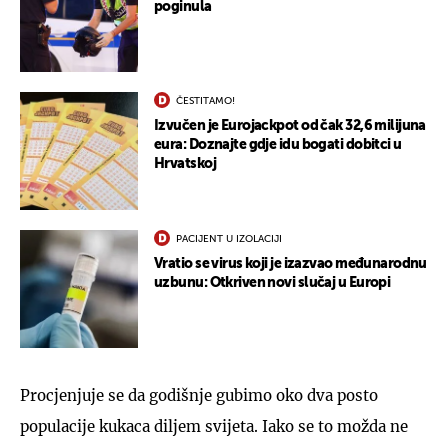
poginula
ČESTITAMO!
Izvučen je Eurojackpot od čak 32,6 milijuna
eura: Doznajte gdje idu bogati dobitci u
Hrvatskoj
PACIJENT U IZOLACIJI
Vratio se virus koji je izazvao međunarodnu
uzbunu: Otkriven novi slučaj u Europi
Procjenjuje se da godišnje gubimo oko dva posto
populacije kukaca diljem svijeta. Iako se to možda ne