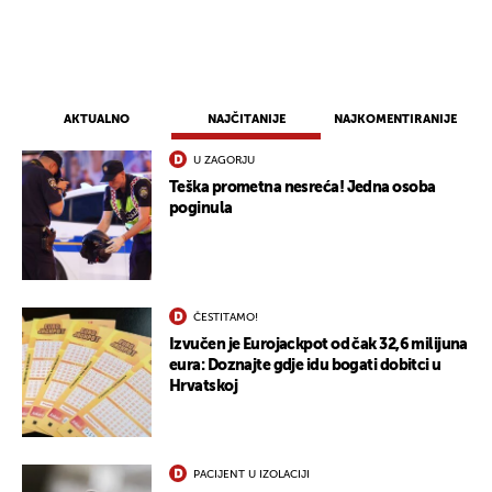
AKTUALNO
NAJČITANIJE
NAJKOMENTIRANIJE
U ZAGORJU
Teška prometna nesreća! Jedna osoba
poginula
ČESTITAMO!
Izvučen je Eurojackpot od čak 32,6 milijuna
eura: Doznajte gdje idu bogati dobitci u
Hrvatskoj
PACIJENT U IZOLACIJI