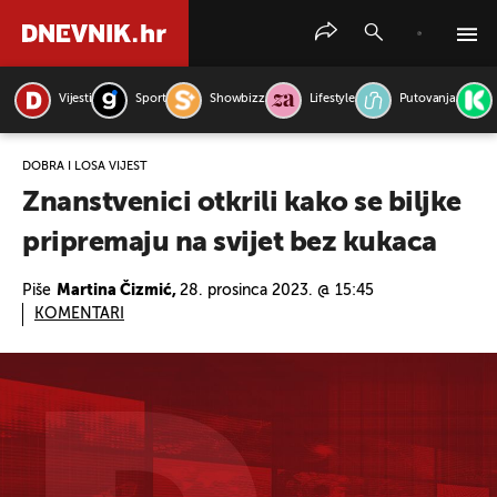
Vijesti
Sport
Showbizz
Lifestyle
Putovanja
PRETRAŽITE VIJESTI
DOBRA I LOŠA VIJEST
Znanstvenici otkrili kako se biljke
pripremaju na svijet bez kukaca
Piše
Martina Čizmić,
28. prosinca 2023. @ 15:45
KOMENTARI