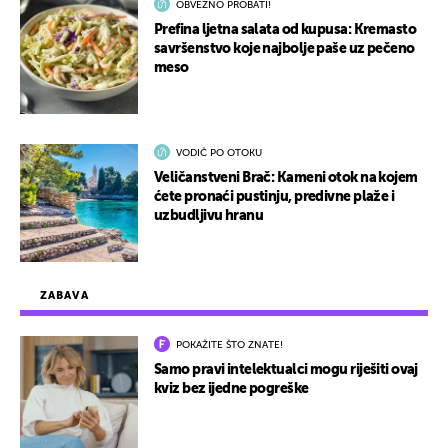
OBVEZNO PROBATI!
Prefina ljetna salata od kupusa: Kremasto
savršenstvo koje najbolje paše uz pečeno
meso
VODIČ PO OTOKU
Veličanstveni Brač: Kameni otok na kojem
ćete pronaći pustinju, predivne plaže i
uzbudljivu hranu
ZABAVA
POKAŽITE ŠTO ZNATE!
Samo pravi intelektualci mogu riješiti ovaj
kviz bez ijedne pogreške