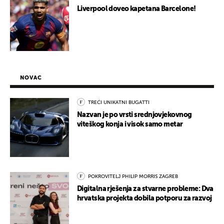
Liverpool doveo kapetana Barcelone!
NOVAC
TREĆI UNIKATNI BUGATTI
Nazvan je po vrsti srednjovjekovnog
viteškog konja i visok samo metar
POKROVITELJ PHILIP MORRIS ZAGREB
Digitalna rješenja za stvarne probleme: Dva
hrvatska projekta dobila potporu za razvoj