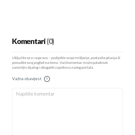
Komentari
(0)
Uključite se u raspravu – podijelite svoje mišljenje, postavite pitanja ili
ponudite svoj pogled na temu. Vaš komentar može potaknuti
zanimljiv dijalog i obogatiti zajednicu našeg portala.
Važna obavijest
!