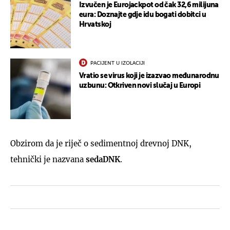
Izvučen je Eurojackpot od čak 32,6 milijuna
eura: Doznajte gdje idu bogati dobitci u
Hrvatskoj
PACIJENT U IZOLACIJI
Vratio se virus koji je izazvao međunarodnu
uzbunu: Otkriven novi slučaj u Europi
Obzirom da je riječ o sedimentnoj drevnoj DNK,
tehnički je nazvana
sedaDNK
.