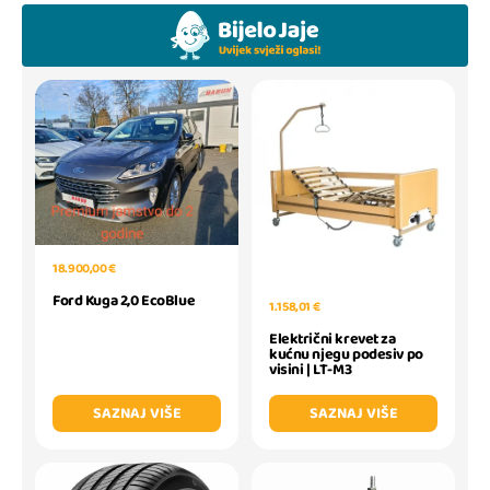
18.900,00 €
Ford Kuga 2,0 EcoBlue
1.158,01 €
Električni krevet za
kućnu njegu podesiv po
visini | LT-M3
SAZNAJ VIŠE
SAZNAJ VIŠE