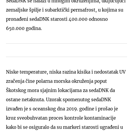
SedaDNK se nalazi u mnogim okruženjima, uključujući
zemaljske špilje i subarktički permafrost, u kojima su
pronađeni sedaDNK starosti 400.000 odnosno
650.000 godina.
Niske temperature, niska razina kisika i nedostatak UV
zračenja čine polarna morska okruženja poput
Škotskog mora sjajnim lokacijama za sedaDNK da
ostane netaknuta. Uzorak spomenutog sedaDNK
izvađen je s oceanskog dna 2019. godine i prošao je
kroz sveobuhvatan proces kontrole kontaminacije
kako bi se osiguralo da su markeri starosti ugrađeni u