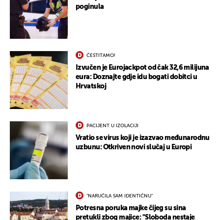
poginula
ČESTITAMO!
Izvučen je Eurojackpot od čak 32,6 milijuna
eura: Doznajte gdje idu bogati dobitci u
Hrvatskoj
PACIJENT U IZOLACIJI
Vratio se virus koji je izazvao međunarodnu
uzbunu: Otkriven novi slučaj u Europi
"NARUČILA SAM IDENTIČNU"
Potresna poruka majke čijeg su sina
pretukli zbog majice: "Sloboda nestaje