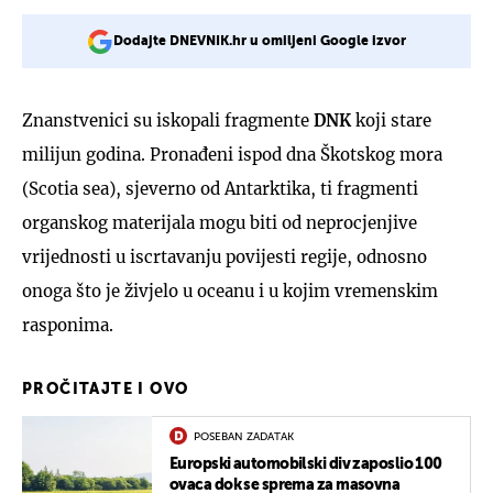
Dodajte DNEVNIK.hr u omiljeni Google izvor
Znanstvenici su iskopali fragmente
DNK
koji stare
milijun godina. Pronađeni ispod dna Škotskog mora
(Scotia sea), sjeverno od Antarktika, ti fragmenti
organskog materijala mogu biti od neprocjenjive
vrijednosti u iscrtavanju povijesti regije, odnosno
onoga što je živjelo u oceanu i u kojim vremenskim
rasponima.
PROČITAJTE I OVO
POSEBAN ZADATAK
Europski automobilski div zaposlio 100
ovaca dok se sprema za masovna