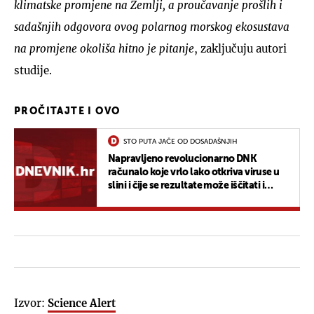
klimatske promjene na Zemlji, a proučavanje prošlih i
sadašnjih odgovora ovog polarnog morskog ekosustava
na promjene okoliša hitno je pitanje
, zaključuju autori
studije.
PROČITAJTE I OVO
STO PUTA JAČE OD DOSADAŠNJIH
Napravljeno revolucionarno DNK
računalo koje vrlo lako otkriva viruse u
slini i čije se rezultate može iščitati i
mobitelom
Izvor:
Science Alert