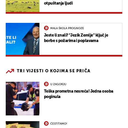
otpuštanja ljudi
MALA ŠKOLA PROGNOZE
Jeste li znali? "Jezik Zemlje" ključ je
borbe s požarima i poplavama
TRI VIJESTI O KOJIMA SE PRIČA
U ZAGORJU
Teška prometna nesreća! Jedna osoba
poginula
ČESTITAMO!