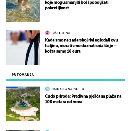
koje mogu smanjiti bol i poboljšati
pokretljivost
BAŠ EFEKTNA
Kada smo na zadarskoj rivi ugledali ovu
haljinu, morali smo doznati odakle je –
košta samo 18 eura
PUTOVANJA
NAJMANJA NA SVIJETU
Čudo prirode: Predivna pješčana plaža na
100 metara od mora