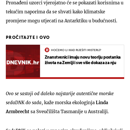
Pronađeni uzorci vjerojatno će se pokazati korisnima u
tekućim naporima da se shvati kako klimatske
promjene mogu utjecati na Antarktiku u budućnosti.
PROČITAJTE I OVO
HOĆEMO LI IKAD RIJEŠITI MISTERIJ?
Znanstvenici imaju novu teoriju postanka
života na Zemlji i sve više dokaza za nju
Ovo se sastoji od daleko najstarije autentične morske
sedaDNK do sada
, kaže morska ekologinja
Linda
Armbrecht
sa Sveučilišta Tasmanije u Australiji.