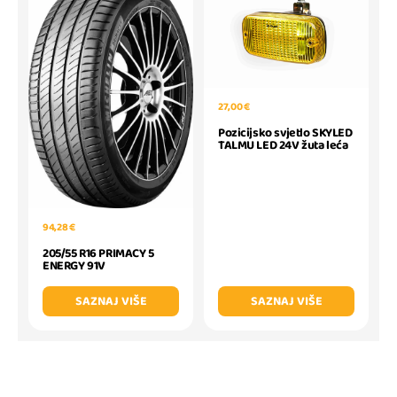
27,00 €
Pozicijsko svjetlo SKYLED
TALMU LED 24V žuta leća
94,28 €
205/55 R16 PRIMACY 5
ENERGY 91V
SAZNAJ VIŠE
SAZNAJ VIŠE