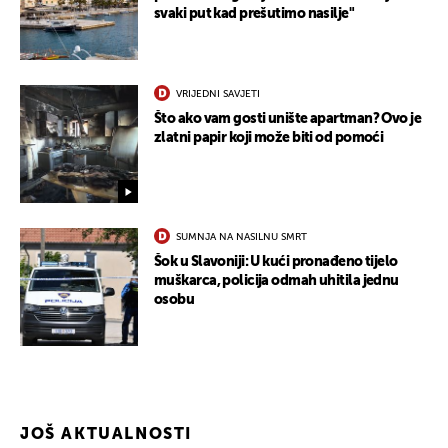
svaki put kad prešutimo nasilje"
VRIJEDNI SAVJETI
Što ako vam gosti unište apartman? Ovo je
zlatni papir koji može biti od pomoći
SUMNJA NA NASILNU SMRT
Šok u Slavoniji: U kući pronađeno tijelo
muškarca, policija odmah uhitila jednu
osobu
JOŠ AKTUALNOSTI