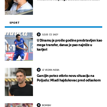
SPORT
GDJE ĆE SAD?
U Dinamu je prošle godine predstavljen kao
mega transfer, danas je pao najniže u
karijeri
IZ VEDRA NEBA
Garcijin potez otkrio novu situaciju na
Poljudu: Mladi hajdukovac pred odlaskom
BOMBA!