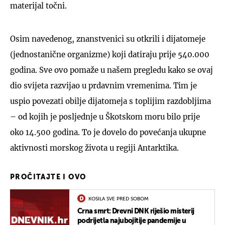
materijal točni.
Osim navedenog, znanstvenici su otkrili i dijatomeje
(jednostanične organizme) koji datiraju prije 540.000
godina. Sve ovo pomaže u našem pregledu kako se ovaj
dio svijeta razvijao u prdavnim vremenima. Tim je
uspio povezati obilje dijatomeja s toplijim razdobljima
– od kojih je posljednje u Škotskom moru bilo prije
oko 14.500 godina. To je dovelo do povećanja ukupne
aktivnosti morskog života u regiji Antarktika.
PROČITAJTE I OVO
KOSILA SVE PRED SOBOM
Crna smrt: Drevni DNK riješio misterij
podrijetla najubojitije pandemije u