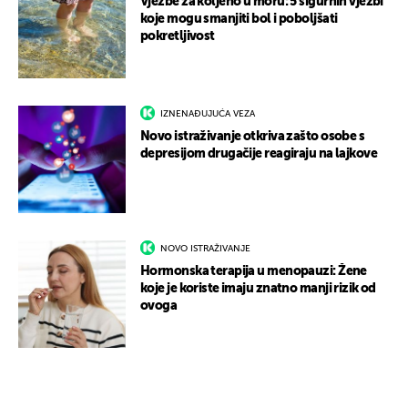
Vježbe za koljeno u moru: 5 sigurnih vježbi
koje mogu smanjiti bol i poboljšati
pokretljivost
IZNENAĐUJUĆA VEZA
Novo istraživanje otkriva zašto osobe s
depresijom drugačije reagiraju na lajkove
NOVO ISTRAŽIVANJE
Hormonska terapija u menopauzi: Žene
koje je koriste imaju znatno manji rizik od
ovoga