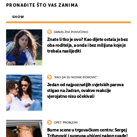
PRONAĐITE ŠTO VAS ZANIMA
SHOW
DANAS ŽIVI POVUČENO
Znate li tko je ovo? Kao dijete ostala je bez
oba roditelja, a onda i bez milijuna koje je
trebala naslijediti
"KAO DA SU NOVAK ĐOKOVIĆ"
Jedan od najpoznatijih svjetskih parova
stigao na Jadran, ovakve reakcije
vjerojatno nisu očekivali
OPET PROBLEMI
Burne scene u trgovačkom centru: Sergej
Trifunović i supruga uhićeni nakon svađe!