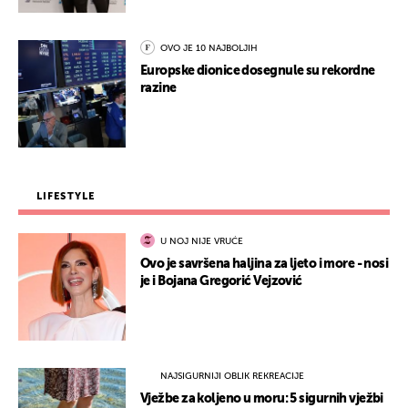
OVO JE 10 NAJBOLJIH
Europske dionice dosegnule su rekordne
razine
LIFESTYLE
U NOJ NIJE VRUĆE
Ovo je savršena haljina za ljeto i more - nosi
je i Bojana Gregorić Vejzović
NAJSIGURNIJI OBLIK REKREACIJE
Vježbe za koljeno u moru: 5 sigurnih vježbi