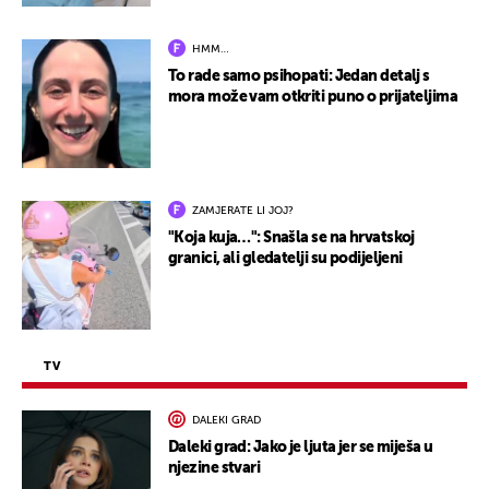
HMM…
To rade samo psihopati: Jedan detalj s
mora može vam otkriti puno o prijateljima
ZAMJERATE LI JOJ?
"Koja kuja…": Snašla se na hrvatskoj
granici, ali gledatelji su podijeljeni
TV
DALEKI GRAD
Daleki grad: Jako je ljuta jer se miješa u
njezine stvari