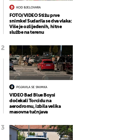
KOD BJELOVARA
FOTO/VIDEO Stižu prve
snimke! Sudarila se dva vlaka:
Više je ozlijeđenih, hitne
službe na terenu
POJAVILA SE SNIMKA
VIDEO Bad Blue Boysi
dočekali Torcidu na
aerodromu, izbila velika
masovna tučnjava