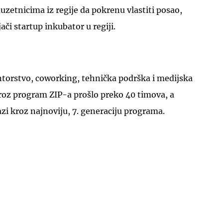
etnicima iz regije da pokrenu vlastiti posao,
jači startup inkubator u regiji.
torstvo, coworking, tehnička podrška i medijska
UKLJUČITE NOTIFIKACIJE
kroz program ZIP-a prošlo preko 40 timova, a
zi kroz najnoviju, 7. generaciju programa.