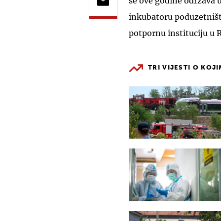
se ove godine održava 
inkubatoru poduzetništ
potpornu instituciju u R
TRI VIJESTI O KOJ