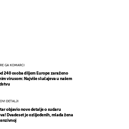
IRE GA KOMARCI
od 240 osoba diljem Europe zaraženo
im virusom: Najviše slučajeva u našem
dstvu
OVI DETALJI
tar objavio nove detalje o sudaru
va! Dvadeset je ozlijeđenih, mlađa žena
tenzivnoj