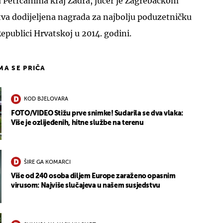
u Petrčanima kraj Zadra, jučer je Zagrebačkom
va dodijeljena nagrada za najbolju poduzetničku
epublici Hrvatskoj u 2014. godini.
IMA SE PRIČA
KOD BJELOVARA
FOTO/VIDEO Stižu prve snimke! Sudarila se dva vlaka:
Više je ozlijeđenih, hitne službe na terenu
ŠIRE GA KOMARCI
Više od 240 osoba diljem Europe zaraženo opasnim
virusom: Najviše slučajeva u našem susjedstvu