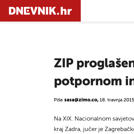
PRETRAŽIT
ZIP proglaše
potpornom in
Piše
sasa@zimo.co,
18. travnja 201
Na XIX. Nacionalnom savjetov
kraj Zadra, jučer je Zagreba