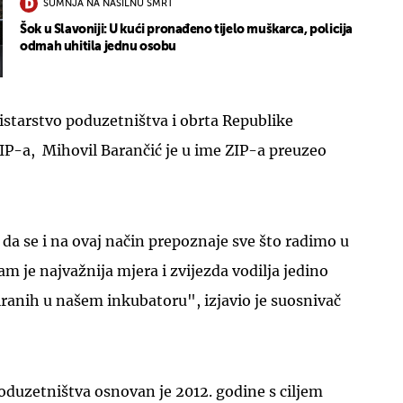
SUMNJA NA NASILNU SMRT
Šok u Slavoniji: U kući pronađeno tijelo muškarca, policija
odmah uhitila jednu osobu
istarstvo poduzetništva i obrta Republike
IP-a, Mihovil Barančić je u ime ZIP-a preuzeo
a se i na ovaj način prepoznaje sve što radimo u
m je najvažnija mjera i zvijezda vodilja jedino
ranih u našem inkubatoru", izjavio je suosnivač
oduzetništva osnovan je 2012. godine s ciljem