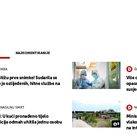
NAJKOMENTIRANIJE
VARA
Š
ižu prve snimke! Sudarila se
Više 
e je ozlijeđenih, hitne službe na
opasn
susje
 NASILNU SMRT
N
i: U kući pronađeno tijelo
Minis
icija odmah uhitila jednu osobu
vlako
9
na in