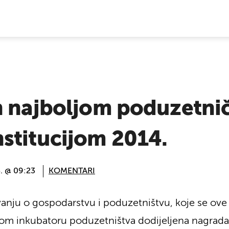
E VIJESTI
n najboljom poduzetn
stitucijom 2014.
5. @ 09:23
KOMENTARI
anju o gospodarstvu i poduzetništvu, koje se ov
čkom inkubatoru poduzetništva dodijeljena nagrad