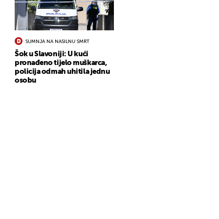
SUMNJA NA NASILNU SMRT
Šok u Slavoniji: U kući
pronađeno tijelo muškarca,
policija odmah uhitila jednu
osobu