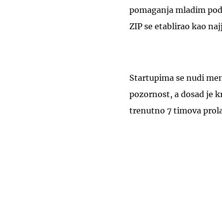
pomaganja mladim poduz
ZIP se etablirao kao naj
Startupima se nudi men
pozornost, a dosad je 
trenutno 7 timova prola