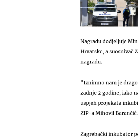
Nagradu dodjeljuje Min
Hrvatske, a suosnivač Z
nagradu.
"Iznimno nam je drago d
zadnje 2 godine, iako na
uspjeh projekata inkubi
ZIP-a Mihovil Barančić.
Zagrebački inkubator p