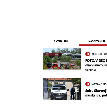
AKTUALNO
NAJČITANIJE
KOD BJELO
FOTO/VIDEO St
dva vlaka: Viš
terenu
SUMNJA NA
Šok u Slavonij
muškarca, pol