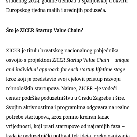
studenog 2023. godine u Bilbau u Španjolskoj u okviru
Europskog tjedna malih i srednjih poduzeća.
Što je ZICER Startup Value Chain?
ZICER je titulu hrvatskog nacionalnog pobjednika
osvojio s projektom
ZICER Startup Value Chain - unique
and individual approach for each startup lifetime stage
kroz koji je predstavio svoj cjelovit pristup razvoju
tehnoloških startupova. Naime, ZICER -je vodeći
centar podrške poduzetništvu u Gradu Zagrebu i šire.
Svojim aktivnostima i programima odgovara na realne
potrebe startupova, kroz pomno kreiran lanac
vrijednosti, koji prati startupove od najranijih faza –
kada je poduzetnički pothvat tek ideja, preko osnivanja