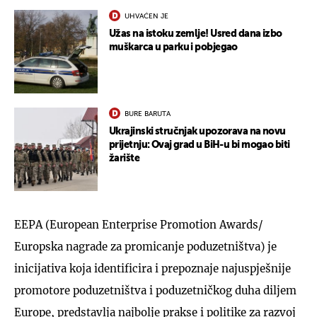
UHVAĆEN JE
Užas na istoku zemlje! Usred dana izbo
muškarca u parku i pobjegao
BURE BARUTA
Ukrajinski stručnjak upozorava na novu
prijetnju: Ovaj grad u BiH-u bi mogao biti
žarište
EEPA (European Enterprise Promotion Awards/
Europska nagrade za promicanje poduzetništva) je
inicijativa koja identificira i prepoznaje najuspješnije
promotore poduzetništva i poduzetničkog duha diljem
Europe, predstavlja najbolje prakse i politike za razvoj