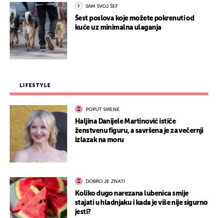
SAM SVOJ ŠEF
Šest poslova koje možete pokrenuti od
kuće uz minimalna ulaganja
LIFESTYLE
POPUT SIRENE
Haljina Danijele Martinović ističe
ženstvenu figuru, a savršena je za večernji
izlazak na moru
DOBRO JE ZNATI
Koliko dugo narezana lubenica smije
stajati u hladnjaku i kada je više nije sigurno
jesti?