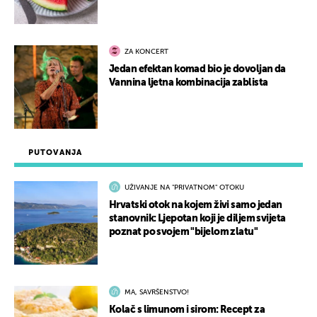
ZA KONCERT
Jedan efektan komad bio je dovoljan da
Vannina ljetna kombinacija zablista
PUTOVANJA
UŽIVANJE NA "PRIVATNOM" OTOKU
Hrvatski otok na kojem živi samo jedan
stanovnik: Ljepotan koji je diljem svijeta
poznat po svojem "bijelom zlatu"
MA, SAVRŠENSTVO!
Kolač s limunom i sirom: Recept za