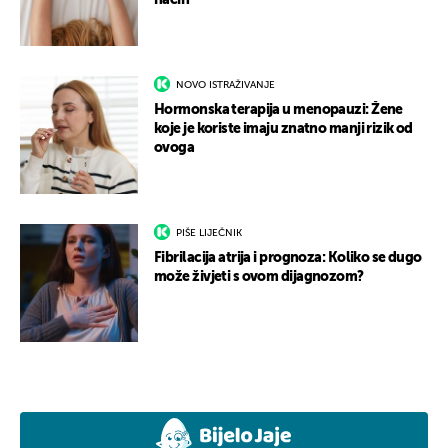
način
NOVO ISTRAŽIVANJE
Hormonska terapija u menopauzi: Žene
koje je koriste imaju znatno manji rizik od
ovoga
PIŠE LIJEČNIK
Fibrilacija atrija i prognoza: Koliko se dugo
može živjeti s ovom dijagnozom?