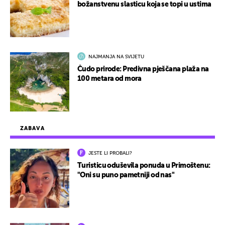
božanstvenu slasticu koja se topi u ustima
NAJMANJA NA SVIJETU
Čudo prirode: Predivna pješčana plaža na
100 metara od mora
ZABAVA
JESTE LI PROBALI?
Turisticu oduševila ponuda u Primoštenu:
"Oni su puno pametniji od nas"