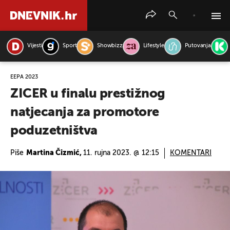
Vijesti
Sport
Showbizz
Lifestyle
Putovanja
PRETRAŽITE VIJESTI
EEPA 2023
ZICER u finalu prestižnog
natjecanja za promotore
poduzetništva
Piše
Martina Čizmić,
11. rujna 2023. @ 12:15
KOMENTARI