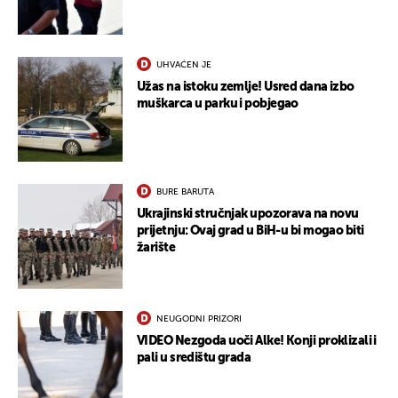
UKLJUČITE NOTIFIKACIJE
UHVAĆEN JE
Užas na istoku zemlje! Usred dana izbo
muškarca u parku i pobjegao
BURE BARUTA
Ukrajinski stručnjak upozorava na novu
prijetnju: Ovaj grad u BiH-u bi mogao biti
žarište
NEUGODNI PRIZORI
VIDEO Nezgoda uoči Alke! Konji proklizali i
pali u središtu grada