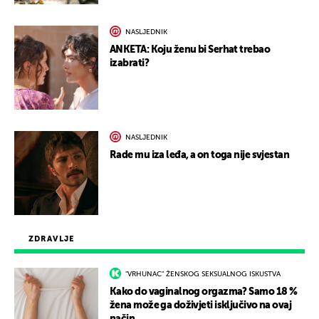
NASLJEDNIK
ANKETA: Koju ženu bi Serhat trebao
izabrati?
NASLJEDNIK
Rade mu iza leđa, a on toga nije svjestan
ZDRAVLJE
"VRHUNAC" ŽENSKOG SEKSUALNOG ISKUSTVA
Kako do vaginalnog orgazma? Samo 18 %
žena može ga doživjeti isključivo na ovaj