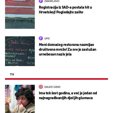
ZANIMLJIVO
Registracija iz SAD-a postala hit u
Hrvatskoj! Pogledajte zašto
UPS!
Meni domaćeg restorana nasmijao
društvene mreže! Za sve je zaslužan
urnebesan naziv jela
TV
DALEKI GRAD
Ima tek šest godina, a već je jedan od
najnagrađivanijih dječjih glumaca