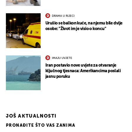
DRAMA U RIJECI
Urušio se balkon kuće, na njemu bile dvije
osobe: "Život im je visio o koncu"
IMAJU UVJETE
Iran postavio nove uvjete za otvaranje
ključnog tjesnaca: Amerikancima poslali
jasnu poruku
JOŠ AKTUALNOSTI
PRONAĐITE ŠTO VAS ZANIMA