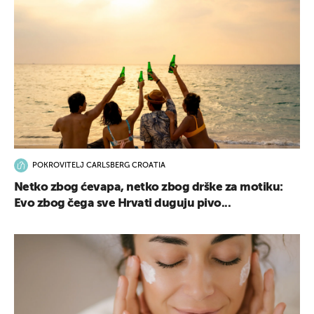
POKROVITELJ CARLSBERG CROATIA
Netko zbog ćevapa, netko zbog drške za motiku:
Evo zbog čega sve Hrvati duguju pivo...