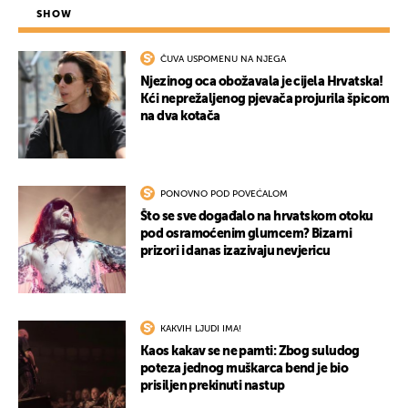
SHOW
ČUVA USPOMENU NA NJEGA
Njezinog oca obožavala je cijela Hrvatska!
Kći neprežaljenog pjevača projurila špicom
na dva kotača
PONOVNO POD POVEĆALOM
Što se sve događalo na hrvatskom otoku
pod osramoćenim glumcem? Bizarni
prizori i danas izazivaju nevjericu
KAKVIH LJUDI IMA!
Kaos kakav se ne pamti: Zbog suludog
poteza jednog muškarca bend je bio
prisiljen prekinuti nastup