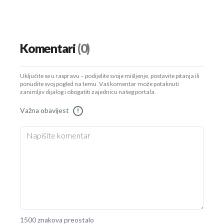
Komentari
(0)
Uključite se u raspravu – podijelite svoje mišljenje, postavite pitanja ili
ponudite svoj pogled na temu. Vaš komentar može potaknuti
zanimljiv dijalog i obogatiti zajednicu našeg portala.
Važna obavijest
!
1500 znakova preostalo