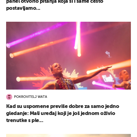
panel otvorio pitanja koja si i same često
postavljamo...
POKROVITELJ WATA
Kad su uspomene previše dobre za samo jedno
gledanje: Mali uređaj koji je još jednom oživio
trenutke s ple...