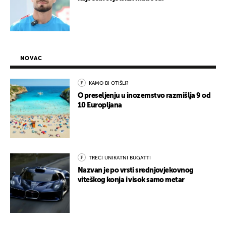
NOVAC
KAMO BI OTIŠLI?
O preseljenju u inozemstvo razmišlja 9 od
10 Europljana
TREĆI UNIKATNI BUGATTI
Nazvan je po vrsti srednjovjekovnog
viteškog konja i visok samo metar