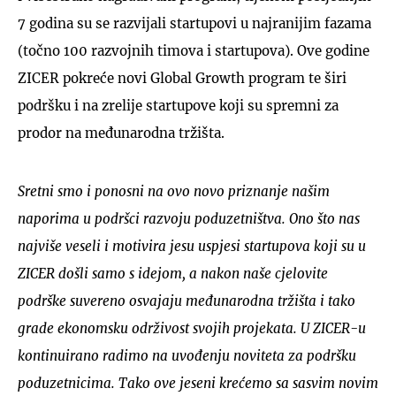
7 godina su se razvijali startupovi u najranijim fazama
(točno 100 razvojnih timova i startupova). Ove godine
ZICER pokreće novi Global Growth program te širi
podršku i na zrelije startupove koji su spremni za
prodor na međunarodna tržišta.
Sretni smo i ponosni na ovo novo priznanje našim
naporima u podršci razvoju poduzetništva. Ono što nas
najviše veseli i motivira jesu uspjesi startupova koji su u
ZICER došli samo s idejom, a nakon naše cjelovite
podrške suvereno osvajaju međunarodna tržišta i tako
grade ekonomsku održivost svojih projekata. U ZICER-u
kontinuirano radimo na uvođenju noviteta za podršku
poduzetnicima. Tako ove jeseni krećemo sa sasvim novim