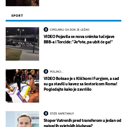
SPORT
CIPELARILI GA DOK JE LEŽAO
VIDEO Pojavila se nova snimka tučnjave
BBB-a i Torcide: "Je*ote, pa ubit će ga!"
POLJACI...
VIDEO Boksao je s Kličkom i Furyjem, a sad
su ga stavili u kavez sa šestoricom Roma!
Pogledajte kako je završilo
STIŽE KAPETANU?
Stoper Vatrenih pred transferom u jedan od
najvećih svjetskih klubova?