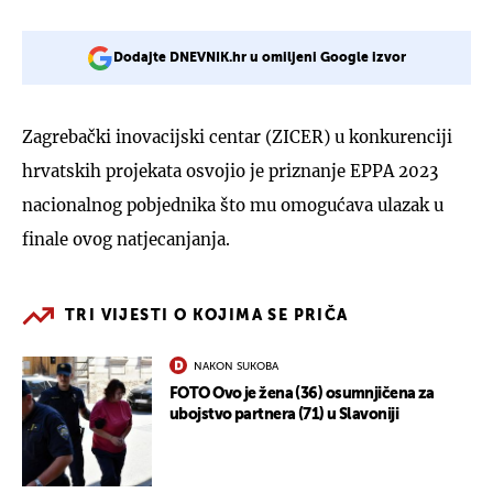
Dodajte DNEVNIK.hr u omiljeni Google izvor
Zagrebački inovacijski centar (ZICER) u konkurenciji
hrvatskih projekata osvojio je priznanje EPPA 2023
nacionalnog pobjednika što mu omogućava ulazak u
finale ovog natjecanjanja.
TRI VIJESTI O KOJIMA SE PRIČA
NAKON SUKOBA
FOTO Ovo je žena (36) osumnjičena za
ubojstvo partnera (71) u Slavoniji