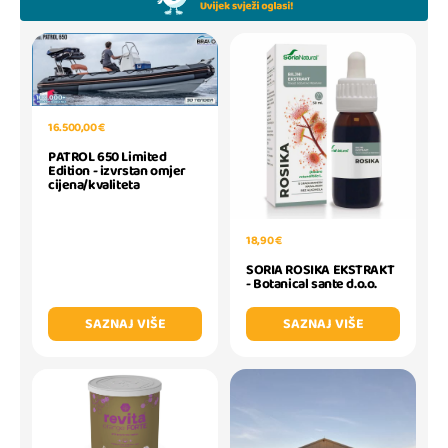
16.500,00 €
PATROL 650 Limited
Edition - izvrstan omjer
cijena/kvaliteta
18,90 €
SORIA ROSIKA EKSTRAKT
- Botanical sante d.o.o.
SAZNAJ VIŠE
SAZNAJ VIŠE