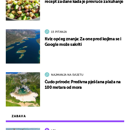
recept za dane kada je prevruće za kuhanje
15 PITANJA
Kviz općeg znanja: Za one pred kojima se i
Google može sakriti
NAJMANJA NA SVIJETU
Čudo prirode: Predivna pješčana plaža na
100 metara od mora
ZABAVA