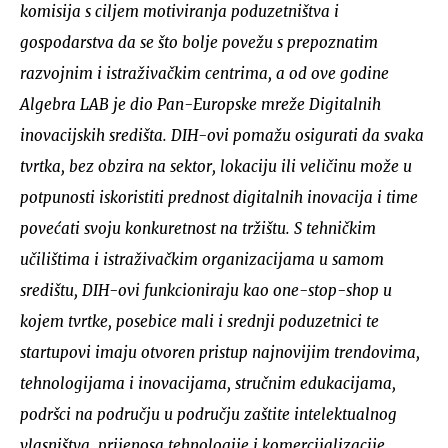
komisija s ciljem motiviranja poduzetništva i
gospodarstva da se što bolje povežu s prepoznatim
razvojnim i istraživačkim centrima, a od ove godine
Algebra LAB je dio Pan-Europske mreže Digitalnih
inovacijskih središta. DIH-ovi pomažu osigurati da svaka
tvrtka, bez obzira na sektor, lokaciju ili veličinu može u
potpunosti iskoristiti prednost digitalnih inovacija i time
povećati svoju konkuretnost na tržištu. S tehničkim
učilištima i istraživačkim organizacijama u samom
središtu, DIH-ovi funkcioniraju kao one-stop-shop u
kojem tvrtke, posebice mali i srednji poduzetnici te
startupovi imaju otvoren pristup najnovijim trendovima,
tehnologijama i inovacijama, stručnim edukacijama,
podršci na području u području zaštite intelektualnog
vlasništva, prijenosa tehnologije i komercijalizacije