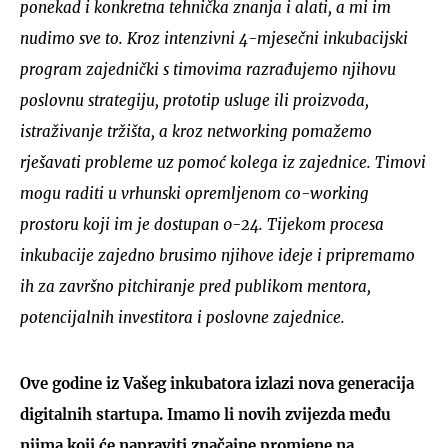
ponekad i konkretna tehnička znanja i alati, a mi im
nudimo sve to. Kroz intenzivni 4-mjesečni inkubacijski
program zajednički s timovima razrađujemo njihovu
poslovnu strategiju, prototip usluge ili proizvoda,
istraživanje tržišta, a kroz networking pomažemo
rješavati probleme uz pomoć kolega iz zajednice. Timovi
mogu raditi u vrhunski opremljenom co-working
prostoru koji im je dostupan 0-24. Tijekom procesa
inkubacije zajedno brusimo njihove ideje i pripremamo
ih za završno pitchiranje pred publikom mentora,
potencijalnih investitora i poslovne zajednice.
Ove godine iz Vašeg inkubatora izlazi nova generacija
digitalnih startupa. Imamo li novih zvijezda među
njima koji će napraviti značajne promjene na