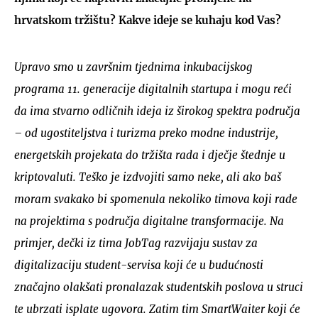
hrvatskom tržištu? Kakve ideje se kuhaju kod Vas?
Upravo smo u završnim tjednima inkubacijskog
programa 11. generacije digitalnih startupa i mogu reći
da ima stvarno odličnih ideja iz širokog spektra područja
– od ugostiteljstva i turizma preko modne industrije,
energetskih projekata do tržišta rada i dječje štednje u
kriptovaluti. Teško je izdvojiti samo neke, ali ako baš
moram svakako bi spomenula nekoliko timova koji rade
na projektima s područja digitalne transformacije. Na
primjer, dečki iz tima JobTag razvijaju sustav za
digitalizaciju student-servisa koji će u budućnosti
značajno olakšati pronalazak studentskih poslova u struci
te ubrzati isplate ugovora. Zatim tim SmartWaiter koji će