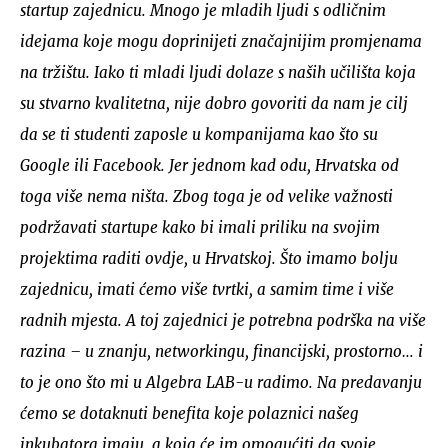
startup zajednicu. Mnogo je mladih ljudi s odličnim
idejama koje mogu doprinijeti značajnijim promjenama
na tržištu. Iako ti mladi ljudi dolaze s naših učilišta koja
su stvarno kvalitetna, nije dobro govoriti da nam je cilj
da se ti studenti zaposle u kompanijama kao što su
Google ili Facebook. Jer jednom kad odu, Hrvatska od
toga više nema ništa. Zbog toga je od velike važnosti
podržavati startupe kako bi imali priliku na svojim
projektima raditi ovdje, u Hrvatskoj. Što imamo bolju
zajednicu, imati ćemo više tvrtki, a samim time i više
radnih mjesta. A toj zajednici je potrebna podrška na više
razina – u znanju, networkingu, financijski, prostorno… i
to je ono što mi u Algebra LAB-u radimo. Na predavanju
ćemo se dotaknuti benefita koje polaznici našeg
inkubatora imaju, a koja će im omogućiti da svoje