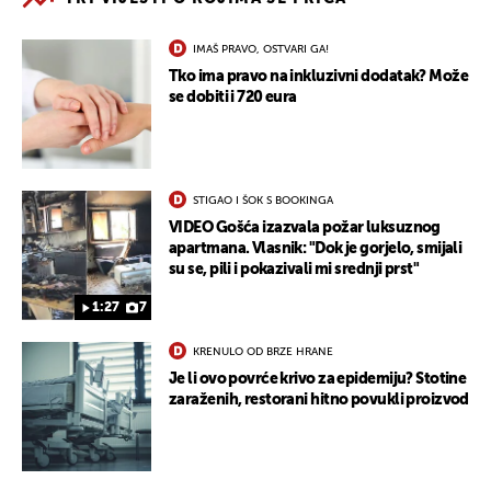
IMAŠ PRAVO, OSTVARI GA!
Tko ima pravo na inkluzivni dodatak? Može
se dobiti i 720 eura
STIGAO I ŠOK S BOOKINGA
VIDEO Gošća izazvala požar luksuznog
apartmana. Vlasnik: "Dok je gorjelo, smijali
su se, pili i pokazivali mi srednji prst"
1:27
7
KRENULO OD BRZE HRANE
Je li ovo povrće krivo za epidemiju? Stotine
zaraženih, restorani hitno povukli proizvod