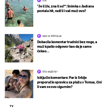
LOL
"Je li živ, zna li se?": Snimka s Jadrana
postala hit, radi li i vaš muž ovo?
KAO IZ PIŠTOLJA
Dobacila komentar trudnici bez noge, a
muž ispalio odgovor kao da je samo
čekao…
ŠTO KAŽETE?
Isključio komentare: Par iz Srbije
preporučio spravicu za plažu s Temua, čini
li vam se ovo sigurnim?
TV