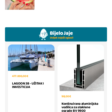
477.000,00 €
LAGOON 38 - UŽITAK I
INVESTICIJA
98,00 €
Kontinuirana aluminijska
vodilica za staklene
ograde BV 9900