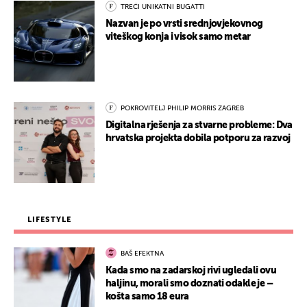
TREĆI UNIKATNI BUGATTI
Nazvan je po vrsti srednjovjekovnog
viteškog konja i visok samo metar
POKROVITELJ PHILIP MORRIS ZAGREB
Digitalna rješenja za stvarne probleme: Dva
hrvatska projekta dobila potporu za razvoj
LIFESTYLE
BAŠ EFEKTNA
Kada smo na zadarskoj rivi ugledali ovu
haljinu, morali smo doznati odakle je –
košta samo 18 eura