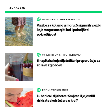
ZDRAVLJE
NAJSIGURNIJI OBLIK REKREACIJE
Vježbe za koljeno u moru: 5 sigurnih vježbi
koje mogu smanjiti bol i poboljšati
pokretljivost
VRIJEDI IH UVRSTITI U PREHRANU
6 napitaka koje dijetetičari preporučuju za
zdrave zglobove
PIŠE NUTRICIONISTICA
Lubenica i dijabetes: Smijete li je jesti ili
riskirate skok šećera u krvi?