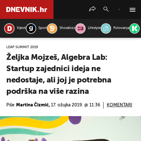
Vijesti
Sport
Showbizz
Lifestyle
Putovanja
PRETRAŽITE VIJESTI
LEAP SUMMIT 2019
Željka Mojzeš, Algebra Lab:
Startup zajednici ideja ne
nedostaje, ali joj je potrebna
podrška na više razina
Piše
Martina Čizmić,
17. ožujka 2019. @ 11:36
KOMENTARI