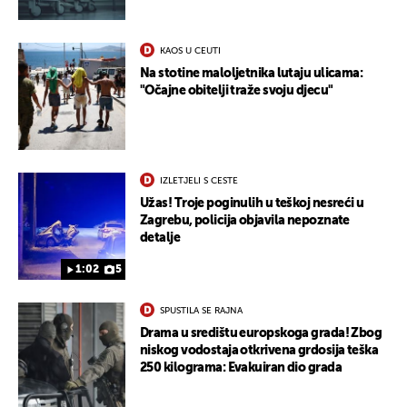
KAOS U CEUTI
Na stotine maloljetnika lutaju ulicama:
"Očajne obitelji traže svoju djecu"
IZLETJELI S CESTE
Užas! Troje poginulih u teškoj nesreći u
Zagrebu, policija objavila nepoznate
detalje
1:02
5
SPUSTILA SE RAJNA
Drama u središtu europskoga grada! Zbog
niskog vodostaja otkrivena grdosija teška
250 kilograma: Evakuiran dio grada