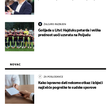
ŽALGIRIS RAZBIJEN
Golijada u Litvi: Hajduku petarda i velika
prednost uoči uzvrata na Poljudu
NOVAC
ZA POSLODAVCE
Kako ispravno dati nekome otkaz i izbjeći
najčešće pogreške te sudske sporove