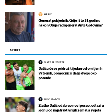
HEROJ
General pobjednik: Gdje i što 31 godinu
nakon Oluje radi general Ante Gotovina?
SPORT
SLAŽE SE STOŽER
Daliću će se pridružiti jedan od omiljenih
Vatrenih, pomoćnici i dalje dvoje oko
ponude
NOVI IZAZOV
Zlatko Dalić odabrao novi posao, odlazi u
jednu od najatraktivnijih zemalja svijeta