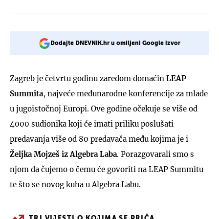
Dodajte DNEVNIK.hr u omiljeni Google izvor
Zagreb je četvrtu godinu zaredom domaćin
LEAP
Summita
, najveće međunarodne konferencije za mlade
u jugoistočnoj Europi. Ove godine očekuje se više od
4000 sudionika koji će imati priliku poslušati
predavanja više od 80 predavača među kojima je i
Željka Mojzeš iz Algebra Laba
. Porazgovarali smo s
njom da čujemo o čemu će govoriti na LEAP Summitu
te što se novog kuha u Algebra Labu.
TRI VIJESTI O KOJIMA SE PRIČA