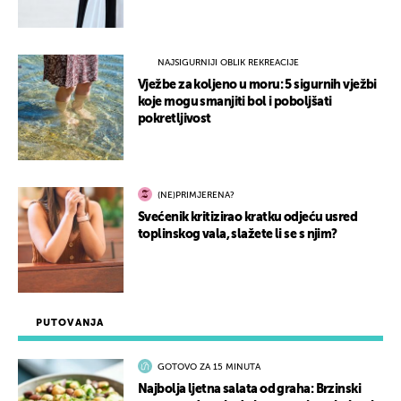
NAJSIGURNIJI OBLIK REKREACIJE
Vježbe za koljeno u moru: 5 sigurnih vježbi
koje mogu smanjiti bol i poboljšati
pokretljivost
(NE)PRIMJERENA?
Svećenik kritizirao kratku odjeću usred
toplinskog vala, slažete li se s njim?
PUTOVANJA
GOTOVO ZA 15 MINUTA
Najbolja ljetna salata od graha: Brzinski