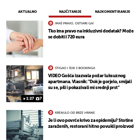
AKTUALNO
NAJČITANIJE
NAJKOMENTIRANIJE
IMAŠ PRAVO, OSTVARI GA!
Tko ima pravo na inkluzivni dodatak? Može
se dobiti i 720 eura
STIGAO I ŠOK S BOOKINGA
VIDEO Gošća izazvala požar luksuznog
apartmana. Vlasnik: "Dok je gorjelo, smijali
su se, pili i pokazivali mi srednji prst"
1:27
7
KRENULO OD BRZE HRANE
Je li ovo povrće krivo za epidemiju? Stotine
zaraženih, restorani hitno povukli proizvod