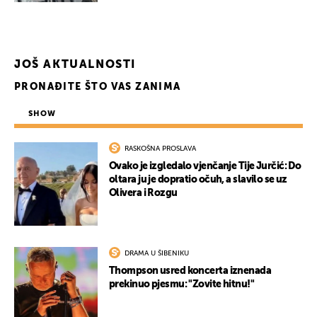
JOŠ AKTUALNOSTI
PRONAĐITE ŠTO VAS ZANIMA
SHOW
RASKOŠNA PROSLAVA
Ovako je izgledalo vjenčanje Tije Jurčić: Do
oltara ju je dopratio očuh, a slavilo se uz
Olivera i Rozgu
DRAMA U ŠIBENIKU
Thompson usred koncerta iznenada
prekinuo pjesmu: "Zovite hitnu!"