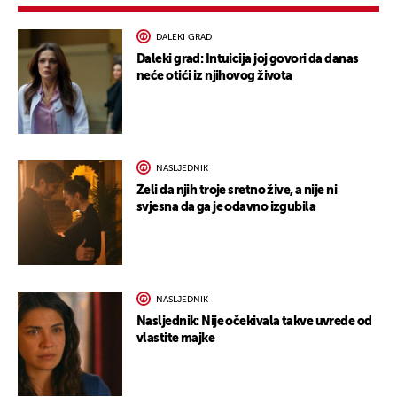
DALEKI GRAD
Daleki grad: Intuicija joj govori da danas
neće otići iz njihovog života
NASLJEDNIK
Želi da njih troje sretno žive, a nije ni
svjesna da ga je odavno izgubila
NASLJEDNIK
Nasljednik: Nije očekivala takve uvrede od
vlastite majke