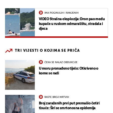
IMA POGINULIH I RANJENIH
VIDEO Strašna eksplozija: Dron pao među
kupače u ruskom odmaralištu, stradala i
djeca
TRI VIJESTI O KOJIMA SE PRIČA
ČEKA SE NALAZ OBDUKCIJE
U moru pronađeno tijelo: Otkriveno o
kome se radi
RASTE BROJ MRTVIH
Broj zaraženih prvi put premašio četiri
tisuće: Širi se smrtonosna epidemija