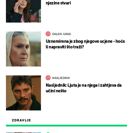
njezine stvari
DALEKI GRAD
Uznemirena je zbog njegove ucjene - hoće
li napraviti što traži?
NASLJEDNIK
Nasljednik: Ljuta je na njega i zahtjeva da
učini nešto
ZDRAVLJE