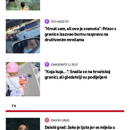
ŠTO KAŽETE?
"Hrvat sam, ali ovo je sramota": Prizor s
granice izazvao burnu raspravu na
društvenim mrežama
ZAMJERATE LI JOJ?
"Koja kuja…": Snašla se na hrvatskoj
granici, ali gledatelji su podijeljeni
TV
DALEKI GRAD
Daleki grad: Jako je ljuta jer se miješa u