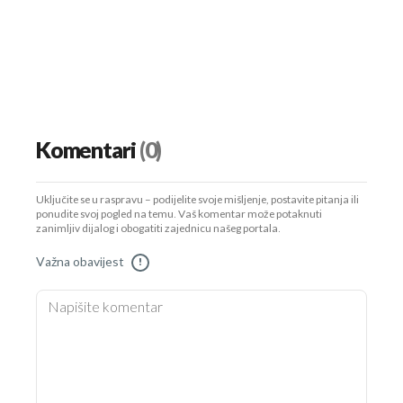
Komentari
(0)
Uključite se u raspravu – podijelite svoje mišljenje, postavite pitanja ili
ponudite svoj pogled na temu. Vaš komentar može potaknuti
zanimljiv dijalog i obogatiti zajednicu našeg portala.
Važna obavijest
!