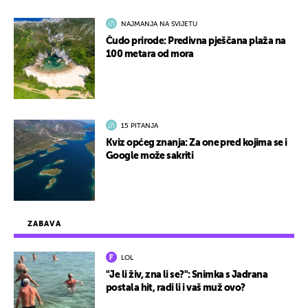
NAJMANJA NA SVIJETU
Čudo prirode: Predivna pješčana plaža na
100 metara od mora
15 PITANJA
Kviz općeg znanja: Za one pred kojima se i
Google može sakriti
ZABAVA
LOL
"Je li živ, zna li se?": Snimka s Jadrana
postala hit, radi li i vaš muž ovo?