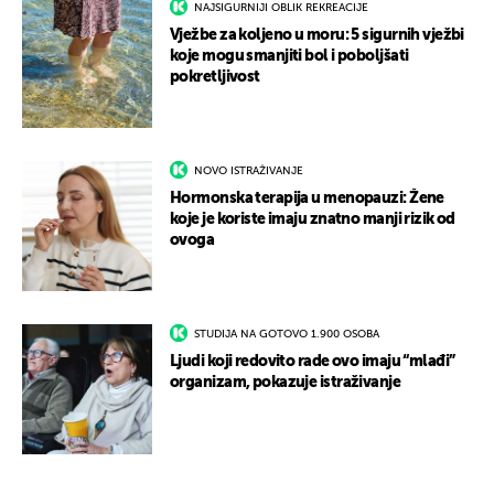
NAJSIGURNIJI OBLIK REKREACIJE
Vježbe za koljeno u moru: 5 sigurnih vježbi
koje mogu smanjiti bol i poboljšati
pokretljivost
NOVO ISTRAŽIVANJE
Hormonska terapija u menopauzi: Žene
koje je koriste imaju znatno manji rizik od
ovoga
STUDIJA NA GOTOVO 1.900 OSOBA
Ljudi koji redovito rade ovo imaju “mlađi”
organizam, pokazuje istraživanje