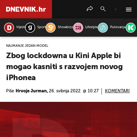
Vijesti
Sport
Showbizz
Lifestyle
Putovanja
PRETRAŽITE VIJESTI
NAJMANJE JEDAN MODEL
Zbog lockdowna u Kini Apple bi
mogao kasniti s razvojem novog
iPhonea
Piše
Hrvoje Jurman,
26. svibnja 2022. @ 10:27
KOMENTARI