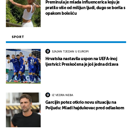
Preminula je mlada influencerica koju je
pratilo više od milijun ljudi, dugo se borila s
opakom bolešću
SPORT
SJAJAN TJEDAN U EUROPI
Hrvatska nastavila uspon na UEFA-inoj
ljestvici: Preskočena je još jedna država
IZ VEDRA NEBA
Garcijin potez otkrio novu situaciju na
Poljudu: Mladi hajdukovac pred odlaskom