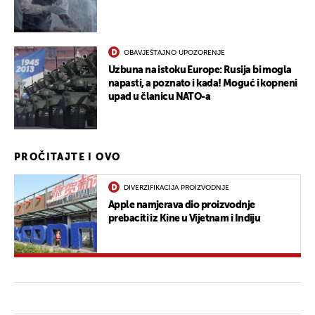
OBAVJEŠTAJNO UPOZORENJE
Uzbuna na istoku Europe: Rusija bi mogla
napasti, a poznato i kada! Moguć i kopneni
upad u članicu NATO-a
PROČITAJTE I OVO
DIVERZIFIKACIJA PROIZVODNJE
Apple namjerava dio proizvodnje
prebaciti iz Kine u Vijetnam i Indiju