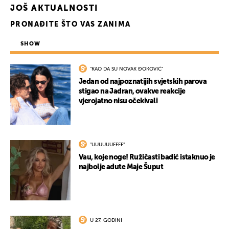
JOŠ AKTUALNOSTI
PRONAĐITE ŠTO VAS ZANIMA
SHOW
"KAO DA SU NOVAK ĐOKOVIĆ"
Jedan od najpoznatijih svjetskih parova
stigao na Jadran, ovakve reakcije
vjerojatno nisu očekivali
"UUUUUUFFFF"
Vau, koje noge! Ružičasti badić istaknuo je
najbolje adute Maje Šuput
U 27. GODINI