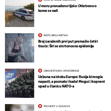
ČEKA SE NALAZ OBDUKCIJE
U moru pronađeno tijelo: Otkriveno o
kome se radi
RASTE BROJ MRTVIH
Broj zaraženih prvi put premašio četiri
tisuće: Širi se smrtonosna epidemija
OBAVJEŠTAJNO UPOZORENJE
Uzbuna na istoku Europe: Rusija bi mogla
napasti, a poznato i kada! Moguć i kopneni
upad u članicu NATO-a
PACIJENT U IZOLACIJI