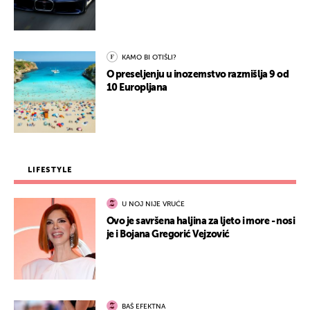
KAMO BI OTIŠLI?
O preseljenju u inozemstvo razmišlja 9 od
10 Europljana
LIFESTYLE
U NOJ NIJE VRUĆE
Ovo je savršena haljina za ljeto i more - nosi
je i Bojana Gregorić Vejzović
BAŠ EFEKTNA