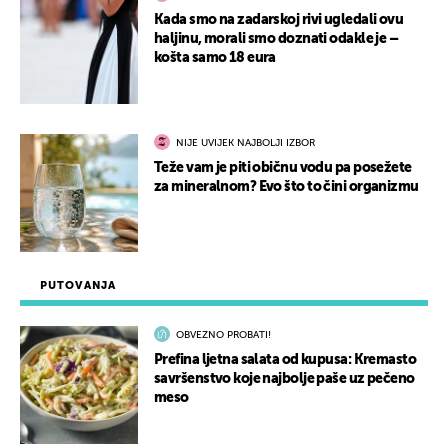
Kada smo na zadarskoj rivi ugledali ovu
haljinu, morali smo doznati odakle je –
košta samo 18 eura
NIJE UVIJEK NAJBOLJI IZBOR
Teže vam je piti običnu vodu pa posežete
za mineralnom? Evo što to čini organizmu
PUTOVANJA
OBVEZNO PROBATI!
Prefina ljetna salata od kupusa: Kremasto
savršenstvo koje najbolje paše uz pečeno
meso