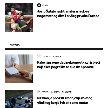
OPA!
Josip Šutalo radi transfer u redove
nogometnog diva i bivšeg prvaka Europe
NOVAC
ZA POSLODAVCE
Kako ispravno dati nekome otkaz i izbjeći
najčešće pogreške te sudske sporove
TREĆI UNIKATNI BUGATTI
Nazvan je po vrsti srednjovjekovnog
viteškog konja i visok samo metar