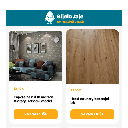
13,49 €
42,00 €
Tapete za zid 10 metara
Hrast country bezbojni
Vintage art novi model
lak
SAZNAJ VIŠE
SAZNAJ VIŠE