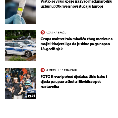
UKLJUČITE NOTIFIKACIJE
Vratio se virus koji je izazvao međunarodnu
uzbunu: Otkriven novi slučaj u Europi
UŽAS NA BRAČU
Grupa maltretirala mladića zbog motiva na
majici: Natjerali ga da je skine pa ga napao
18-godišnjak
8 MRTVIH, 15 RANJENIH
FOTO Krvavi pohod dječaka: Ubio baku i
djeda pa upao u školu i likvidirao pet
nastavnika
14