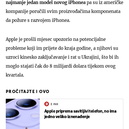
najmanje jedan model novog iPhonea
pa su iz američke
kompanije poručili svim proizvođačima komponenata
da požure s razvojem iPhonea.
Apple je prošli mjesec upozorio na potencijalne
probleme koji im prijete do kraja godine, a njihovi su
uzroci kinesko zaključavanje i rat u Ukrajini, što bi ih
moglo stajati čak do 8 milijardi dolara tijekom ovog
kvartala.
PROČITAJTE I OVO
E INK
Apple priprema savitljivi telefon, no ima
jedno veliko iznenađenje