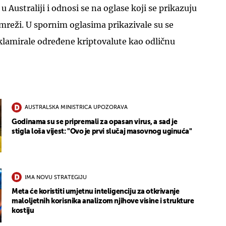
u Australiji i odnosi se na oglase koji se prikazuju
mreži. U spornim oglasima prikazivale su se
klamirale određene kriptovalute kao odličnu
AUSTRALSKA MINISTRICA UPOZORAVA
Godinama su se pripremali za opasan virus, a sad je
stigla loša vijest: "Ovo je prvi slučaj masovnog uginuća"
IMA NOVU STRATEGIJU
Meta će koristiti umjetnu inteligenciju za otkrivanje
maloljetnih korisnika analizom njihove visine i strukture
kostiju