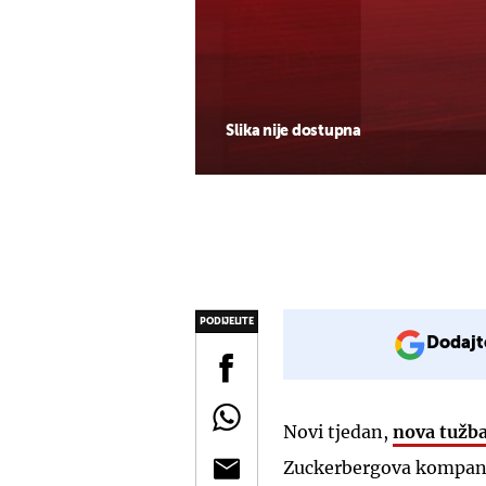
Slika nije dostupna
PODIJELITE
Dodajt
Novi tjedan,
nova tužba
Zuckerbergova kompanij