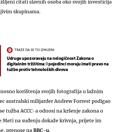
šljeni citati slavnih osoba oko svojih investicija
tljivim skupinama.
TRAŽE DA SE TO IZMIJENI
Udruge upozoravaju na nelogičnost Zakona o
digitalnim tržištima: I pojedinci moraju imati pravo na
tužbe protiv tehnoloških divova
dnosno korištenja svojih fotografija u lažnim
sec australski milijarder Andrew Forrest podigao
 se tužba ACCC-a odnosi na kršenje zakona o
se Meti na suđenju dokaže krivnja, prijete im
ne, prenose na
BBC-u
.