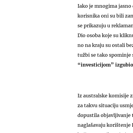
Iako je mnogima jasno d
korisnika oni su bili zan
se prikazuju u reklamam
Dio osoba koje su kliknu
no na kraju su ostali b
tužbi se tako spominje s
“investicijom” izgubio
Iz australske komisije 
za takvu situaciju usmj
dopustila objavljivanje
naglašavaju korištenje 