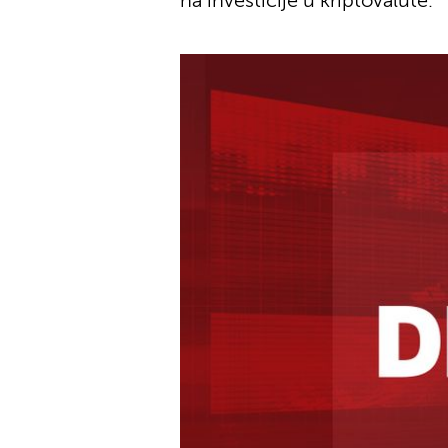
na investicije u kriptovalute.