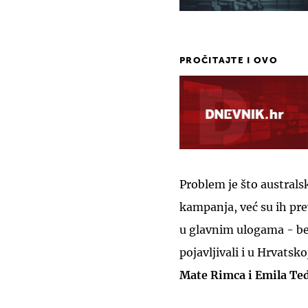
PROČITAJTE I OVO
Problem je što australsk
kampanja, već su ih prev
u glavnim ulogama - bez
pojavljivali i u Hrvatsk
Mate Rimca i Emila Ted