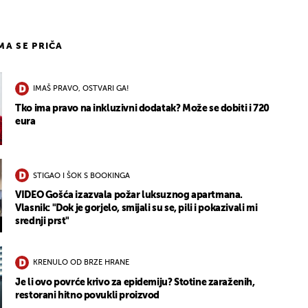
IMA SE PRIČA
IMAŠ PRAVO, OSTVARI GA!
Tko ima pravo na inkluzivni dodatak? Može se dobiti i 720
eura
STIGAO I ŠOK S BOOKINGA
VIDEO Gošća izazvala požar luksuznog apartmana.
Vlasnik: "Dok je gorjelo, smijali su se, pili i pokazivali mi
srednji prst"
KRENULO OD BRZE HRANE
Je li ovo povrće krivo za epidemiju? Stotine zaraženih,
restorani hitno povukli proizvod