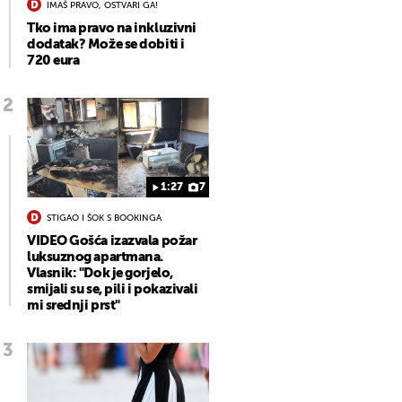
IMAŠ PRAVO, OSTVARI GA!
Tko ima pravo na inkluzivni
dodatak? Može se dobiti i
720 eura
1:27
7
STIGAO I ŠOK S BOOKINGA
VIDEO Gošća izazvala požar
luksuznog apartmana.
Vlasnik: "Dok je gorjelo,
smijali su se, pili i pokazivali
mi srednji prst"