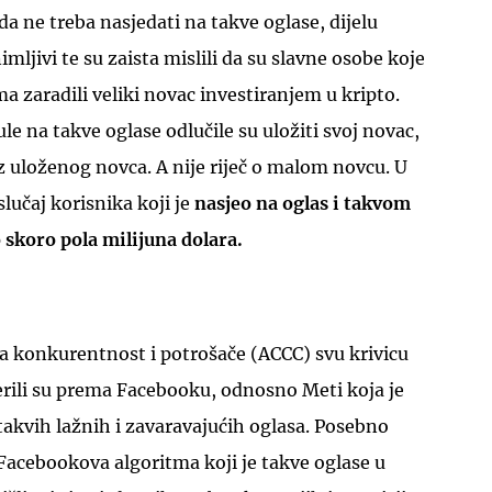
a ne treba nasjedati na takve oglase, dijelu
imljivi te su zaista mislili da su slavne osobe koje
a zaradili veliki novac investiranjem u kripto.
le na takve oglase odlučile su uložiti svoj novac,
ez uloženog novca. A nije riječ o malom novcu. U
lučaj korisnika koji je
nasjeo na oglas i takvom
 skoro pola milijuna dolara.
za konkurentnost i potrošače (ACCC) svu krivicu
erili su prema Facebooku, odnosno Meti koja je
 takvih lažnih i zavaravajućih oglasa. Posebno
Facebookova algoritma koji je takve oglase u