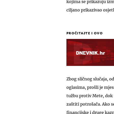
kojima se prikazuju izmi
ciljano prikazivao osje
PROČITAJTE I OVO
Zbog sličnog slučaja, o
oglasima, prošli je mje
tužbu protiv Mete, dok
zaštiti potrošača. Ako 
financijske i druge kaz