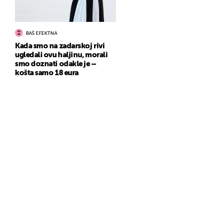
BAŠ EFEKTNA
Kada smo na zadarskoj rivi
ugledali ovu haljinu, morali
smo doznati odakle je –
košta samo 18 eura