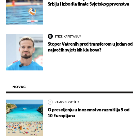
Srbiju i izborila finale Svjetskog prvenstva
STIŽE KAPETANU?
Stoper Vatrenih pred transferom u jedan od
najvećih svjetskih klubova?
NOVAC
KAMO BI OTIŠLI?
O preseljenju u inozemstvo razmišlja 9 od
10 Europljana