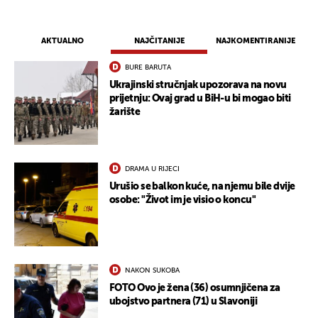
AKTUALNO
NAJČITANIJE
NAJKOMENTIRANIJE
BURE BARUTA
Ukrajinski stručnjak upozorava na novu
prijetnju: Ovaj grad u BiH-u bi mogao biti
žarište
DRAMA U RIJECI
Urušio se balkon kuće, na njemu bile dvije
osobe: "Život im je visio o koncu"
NAKON SUKOBA
FOTO Ovo je žena (36) osumnjičena za
ubojstvo partnera (71) u Slavoniji