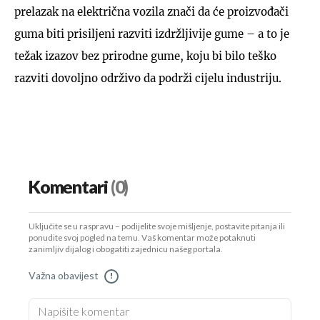
prelazak na električna vozila znači da će proizvođači
guma biti prisiljeni razviti izdržljivije gume – a to je
težak izazov bez prirodne gume, koju bi bilo teško
razviti dovoljno održivo da podrži cijelu industriju.
Komentari
(0)
Uključite se u raspravu – podijelite svoje mišljenje, postavite pitanja ili
ponudite svoj pogled na temu. Vaš komentar može potaknuti
zanimljiv dijalog i obogatiti zajednicu našeg portala.
Važna obavijest
!