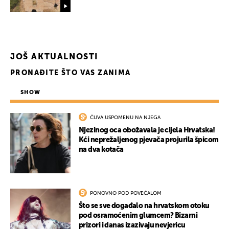
JOŠ AKTUALNOSTI
PRONAĐITE ŠTO VAS ZANIMA
SHOW
ČUVA USPOMENU NA NJEGA
Njezinog oca obožavala je cijela Hrvatska!
Kći neprežaljenog pjevača projurila špicom
na dva kotača
PONOVNO POD POVEĆALOM
Što se sve događalo na hrvatskom otoku
pod osramoćenim glumcem? Bizarni
prizori i danas izazivaju nevjericu