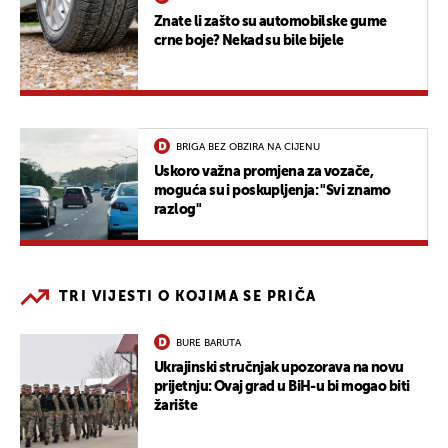
Znate li zašto su automobilske gume
crne boje? Nekad su bile bijele
BRIGA BEZ OBZIRA NA CIJENU
Uskoro važna promjena za vozače,
moguća su i poskupljenja: "Svi znamo
razlog"
TRI VIJESTI O KOJIMA SE PRIČA
BURE BARUTA
Ukrajinski stručnjak upozorava na novu
prijetnju: Ovaj grad u BiH-u bi mogao biti
žarište