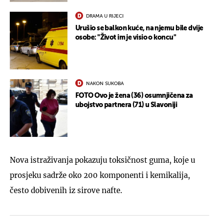
DRAMA U RIJECI
Urušio se balkon kuće, na njemu bile dvije
osobe: "Život im je visio o koncu"
NAKON SUKOBA
FOTO Ovo je žena (36) osumnjičena za
ubojstvo partnera (71) u Slavoniji
Nova istraživanja pokazuju toksičnost guma, koje u
prosjeku sadrže oko 200 komponenti i kemikalija,
često dobivenih iz sirove nafte.