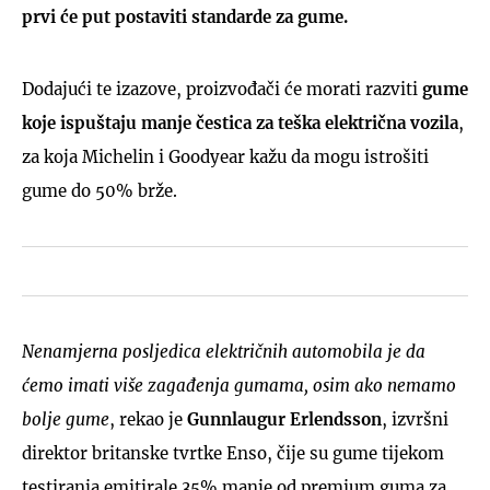
prvi će put postaviti standarde za gume.
Dodajući te izazove, proizvođači će morati razviti
gume
koje ispuštaju manje čestica za teška električna vozila
,
za koja Michelin i Goodyear kažu da mogu istrošiti
gume do 50% brže.
Nenamjerna posljedica električnih automobila je da
ćemo imati više zagađenja gumama, osim ako nemamo
bolje gume
, rekao je
Gunnlaugur Erlendsson
, izvršni
direktor britanske tvrtke Enso, čije su gume tijekom
testiranja emitirale 35% manje od premium guma za