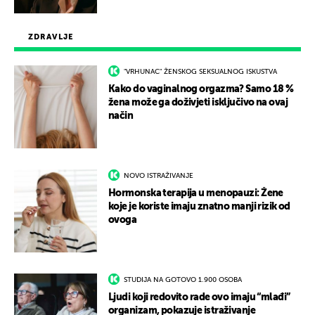
ZDRAVLJE
"VRHUNAC" ŽENSKOG SEKSUALNOG ISKUSTVA
Kako do vaginalnog orgazma? Samo 18 %
žena može ga doživjeti isključivo na ovaj
način
NOVO ISTRAŽIVANJE
Hormonska terapija u menopauzi: Žene
koje je koriste imaju znatno manji rizik od
ovoga
STUDIJA NA GOTOVO 1.900 OSOBA
Ljudi koji redovito rade ovo imaju “mlađi”
organizam, pokazuje istraživanje