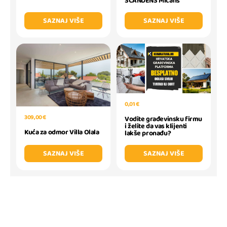
SCANDENS Micans
SAZNAJ VIŠE
SAZNAJ VIŠE
0,01 €
309,00 €
Vodite građevinsku firmu
i želite da vas klijenti
Kuća za odmor Villa Olala
lakše pronađu?
SAZNAJ VIŠE
SAZNAJ VIŠE