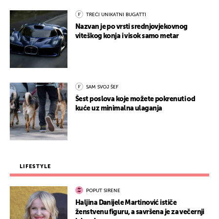
TREĆI UNIKATNI BUGATTI
Nazvan je po vrsti srednjovjekovnog
viteškog konja i visok samo metar
SAM SVOJ ŠEF
Šest poslova koje možete pokrenuti od
kuće uz minimalna ulaganja
LIFESTYLE
POPUT SIRENE
Haljina Danijele Martinović ističe
ženstvenu figuru, a savršena je za večernji