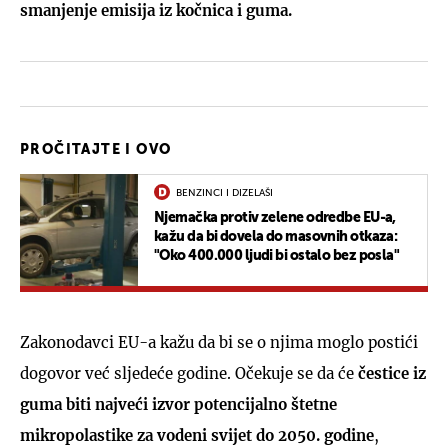
smanjenje emisija iz kočnica i guma.
PROČITAJTE I OVO
BENZINCI I DIZELAŠI
Njemačka protiv zelene odredbe EU-a,
kažu da bi dovela do masovnih otkaza:
"Oko 400.000 ljudi bi ostalo bez posla"
Zakonodavci EU-a kažu da bi se o njima moglo postići
dogovor već sljedeće godine. Očekuje se da će
čestice iz
guma biti najveći izvor potencijalno štetne
mikropolastike za vodeni svijet do 2050. godine
,