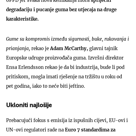
6PPD jer svaka nova kemikalija mora
spriječiti
degradaciju i pucanje guma bez utjecaja na druge
karakteristike.
Gume su kompromis između sigurnosti, buke, rukovanja i
prianjanja,
rekao je
Adam McCarthy,
glavni tajnik
Europske udruge proizvođača guma. Izvršni direktor
Ensa Erlendsson rekao je da bi industrija, bude li pod
pritiskom, mogla imati rješenje na tržištu u roku od
pet godina, iako to neće biti jeftino.
Ukloniti najlošije
Prebacujući fokus s emisija iz ispušnih cijevi, EU-ovi i
UN-ovi regulatori rade na
Euro 7 standardima za