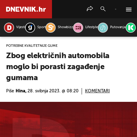
Vijesti
Sport
Showbizz
Lifestyle
Putovanja
PRETRAŽITE VIJESTI
POTREBNE KVALITETNIJE GUME
Zbog električnih automobila
moglo bi porasti zagađenje
gumama
Piše
Hina,
28. svibnja 2023. @ 08:20
KOMENTARI