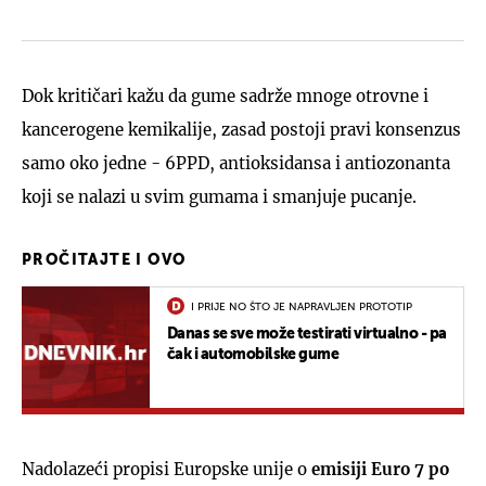
Dok kritičari kažu da gume sadrže mnoge otrovne i
kancerogene kemikalije, zasad postoji pravi konsenzus
samo oko jedne - 6PPD, antioksidansa i antiozonanta
koji se nalazi u svim gumama i smanjuje pucanje.
PROČITAJTE I OVO
I PRIJE NO ŠTO JE NAPRAVLJEN PROTOTIP
Danas se sve može testirati virtualno - pa
čak i automobilske gume
Nadolazeći propisi Europske unije o
emisiji Euro 7 po