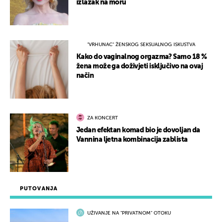
izlazak na moru
"VRHUNAC" ŽENSKOG SEKSUALNOG ISKUSTVA
Kako do vaginalnog orgazma? Samo 18 %
žena može ga doživjeti isključivo na ovaj
način
ZA KONCERT
Jedan efektan komad bio je dovoljan da
Vannina ljetna kombinacija zablista
PUTOVANJA
UŽIVANJE NA "PRIVATNOM" OTOKU