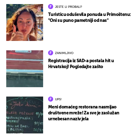
JESTE LI PROBALI?
Turisticu oduševila ponuda u Primoštenu:
"Oni su puno pametniji od nas"
ZANIMLJIVO
Registracija iz SAD-a postala hit u
Hrvatskoj! Pogledajte zašto
UPS!
Meni domaćeg restorana nasmijao
društvene mreže! Za sve je zaslužan
urnebesan naziv jela