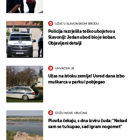
UŽAS U SLAVONSKOM BRODU
Policija razrješila teško ubojstvo u
Slavoniji: Jedan ubod bio je koban.
Objavljeni detalji
UHVAĆEN JE
Užas na istoku zemlje! Usred dana izbo
muškarca u parku i pobjegao
STIŽU NOVE VRUĆINE
Plovila čekaju, s dna izviru čuda: "Nekad
sam se tu kupao, sad igram nogomet"