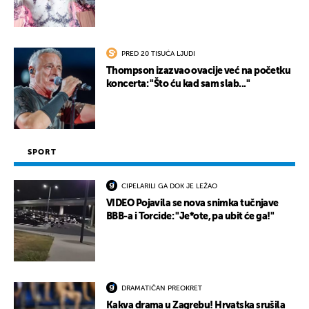
PRED 20 TISUĆA LJUDI
Thompson izazvao ovacije već na početku
koncerta: "Što ću kad sam slab..."
SPORT
CIPELARILI GA DOK JE LEŽAO
VIDEO Pojavila se nova snimka tučnjave
BBB-a i Torcide: "Je*ote, pa ubit će ga!"
DRAMATIČAN PREOKRET
Kakva drama u Zagrebu! Hrvatska srušila