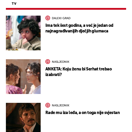
TV
DALEKI GRAD
Ima tek šest godina, a već je jedan od
najnagrađivanijih dječjih glumaca
NASLJEDNIK
ANKETA: Koju ženu bi Serhat trebao
izabrati?
NASLJEDNIK
Rade mu iza leđa, a on toga nije svjestan