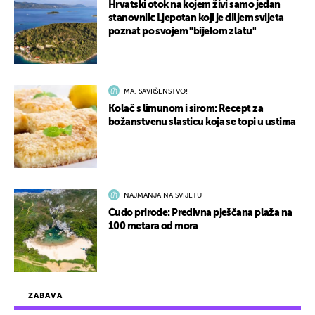
Hrvatski otok na kojem živi samo jedan
stanovnik: Ljepotan koji je diljem svijeta
poznat po svojem "bijelom zlatu"
MA, SAVRŠENSTVO!
Kolač s limunom i sirom: Recept za
božanstvenu slasticu koja se topi u ustima
NAJMANJA NA SVIJETU
Čudo prirode: Predivna pješčana plaža na
100 metara od mora
ZABAVA