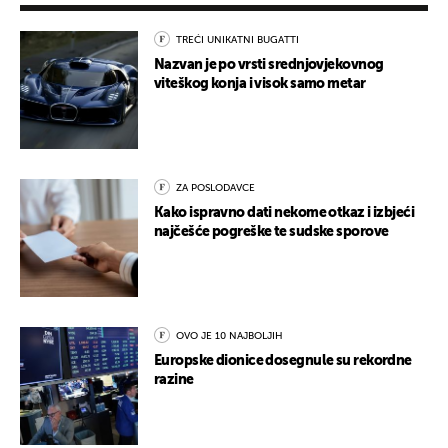
TREĆI UNIKATNI BUGATTI
Nazvan je po vrsti srednjovjekovnog
viteškog konja i visok samo metar
ZA POSLODAVCE
Kako ispravno dati nekome otkaz i izbjeći
najčešće pogreške te sudske sporove
OVO JE 10 NAJBOLJIH
Europske dionice dosegnule su rekordne
razine