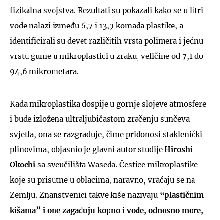
fizikalna svojstva. Rezultati su pokazali kako se u litri
vode nalazi između 6,7 i 13,9 komada plastike, a
identificirali su devet različitih vrsta polimera i jednu
vrstu gume u mikroplastici u zraku, veličine od 7,1 do
94,6 mikrometara.
Kada mikroplastika dospije u gornje slojeve atmosfere
i bude izložena ultraljubičastom zračenju sunčeva
svjetla, ona se razgrađuje, čime pridonosi staklenički
plinovima, objasnio je glavni autor studije
Hiroshi
Okochi
sa sveučilišta Waseda. Čestice mikroplastike
koje su prisutne u oblacima, naravno, vraćaju se na
Zemlju. Znanstvenici takve kiše nazivaju
“plastičnim
kišama” i one zagađuju kopno i vode, odnosno more,