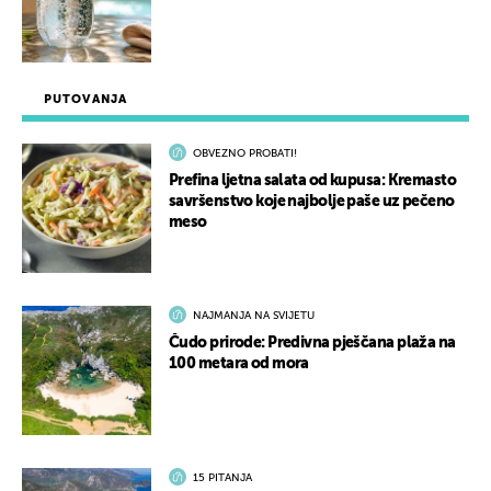
PUTOVANJA
OBVEZNO PROBATI!
Prefina ljetna salata od kupusa: Kremasto
savršenstvo koje najbolje paše uz pečeno
meso
NAJMANJA NA SVIJETU
Čudo prirode: Predivna pješčana plaža na
100 metara od mora
15 PITANJA