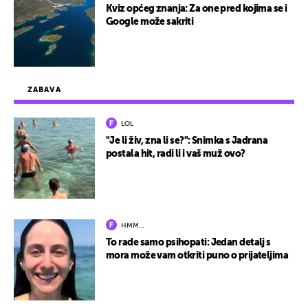
Kviz općeg znanja: Za one pred kojima se i
Google može sakriti
ZABAVA
LOL
"Je li živ, zna li se?": Snimka s Jadrana
postala hit, radi li i vaš muž ovo?
HMM…
To rade samo psihopati: Jedan detalj s
mora može vam otkriti puno o prijateljima