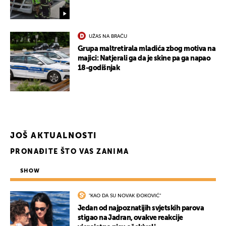
UŽAS NA BRAČU
Grupa maltretirala mladića zbog motiva na
majici: Natjerali ga da je skine pa ga napao
18-godišnjak
JOŠ AKTUALNOSTI
PRONAĐITE ŠTO VAS ZANIMA
SHOW
"KAO DA SU NOVAK ĐOKOVIĆ"
Jedan od najpoznatijih svjetskih parova
stigao na Jadran, ovakve reakcije