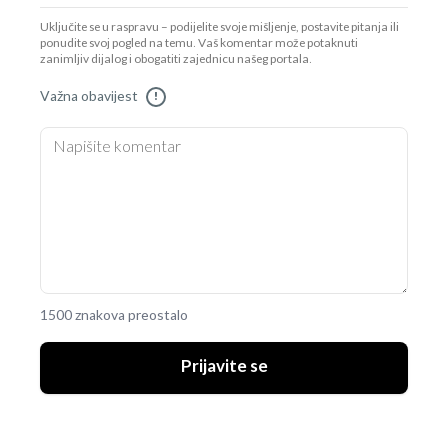
Uključite se u raspravu – podijelite svoje mišljenje, postavite pitanja ili
ponudite svoj pogled na temu. Vaš komentar može potaknuti
zanimljiv dijalog i obogatiti zajednicu našeg portala.
Važna obavijest
!
1500 znakova preostalo
Prijavite se