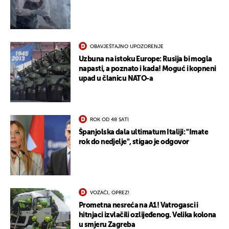
OBAVJEŠTAJNO UPOZORENJE
Uzbuna na istoku Europe: Rusija bi mogla
napasti, a poznato i kada! Moguć i kopneni
upad u članicu NATO-a
ROK OD 48 SATI
Španjolska dala ultimatum Italiji: "Imate
rok do nedjelje", stigao je odgovor
UKLJUČITE NOTIFIKACIJE
VOZAČI, OPREZ!
Prometna nesreća na A1! Vatrogasci i
hitnjaci izvlačili ozlijeđenog. Velika kolona
u smjeru Zagreba