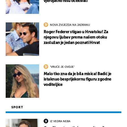
vjerojatno nisu očekivali
NOVA ZVIJEZDA NA JADRANU
Roger Federer stigao u Hrvatsku! Za
njegovu ljubav prema našem otoku
zaslužan je jedan poznati Hrvat
"VRUĆE JE OVDJE"
Malo tko zna da je bila misica! Badić je
istaknuo besprijekornu figuru zgodne
voditeljice
SPORT
IZ VEDRA NEBA