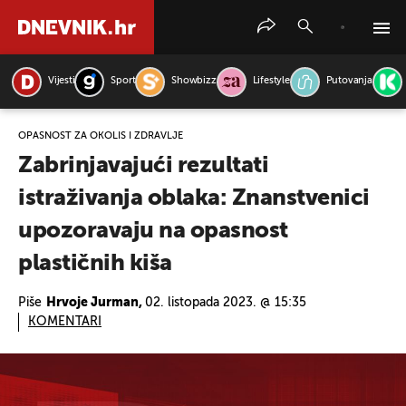
Vijesti
Sport
Showbizz
Lifestyle
Putovanja
PRETRAŽITE VIJESTI
OPASNOST ZA OKOLIŠ I ZDRAVLJE
Zabrinjavajući rezultati
istraživanja oblaka: Znanstvenici
upozoravaju na opasnost
plastičnih kiša
Piše
Hrvoje Jurman,
02. listopada 2023. @ 15:35
KOMENTARI