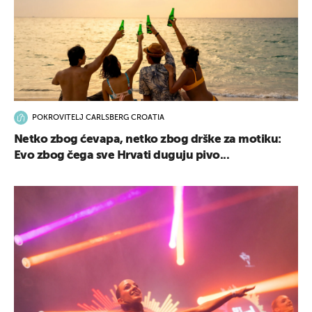
POKROVITELJ CARLSBERG CROATIA
Netko zbog ćevapa, netko zbog drške za motiku:
Evo zbog čega sve Hrvati duguju pivo...