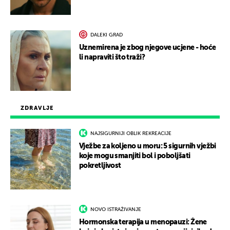
DALEKI GRAD
Uznemirena je zbog njegove ucjene - hoće
li napraviti što traži?
ZDRAVLJE
NAJSIGURNIJI OBLIK REKREACIJE
Vježbe za koljeno u moru: 5 sigurnih vježbi
koje mogu smanjiti bol i poboljšati
pokretljivost
NOVO ISTRAŽIVANJE
Hormonska terapija u menopauzi: Žene