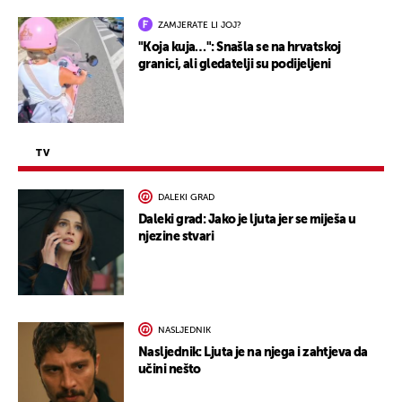
ZAMJERATE LI JOJ?
"Koja kuja…": Snašla se na hrvatskoj
granici, ali gledatelji su podijeljeni
TV
DALEKI GRAD
Daleki grad: Jako je ljuta jer se miješa u
njezine stvari
NASLJEDNIK
Nasljednik: Ljuta je na njega i zahtjeva da
učini nešto