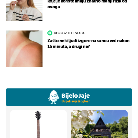
koje je koriste imaju znatno manji rizik od
ovoga
POKROVITELJ STADA
Zašto neki ljudi izgore na suncu već nakon
15 minuta, a drugi ne?