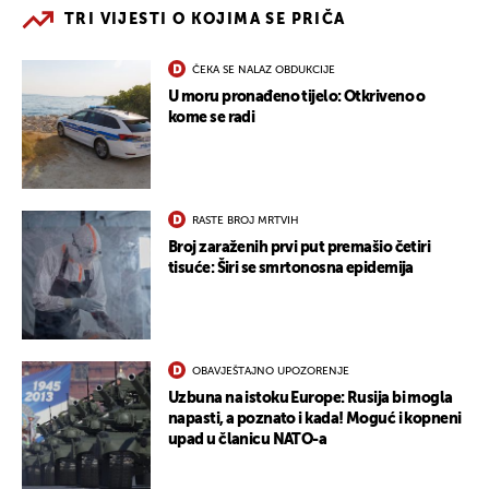
TRI VIJESTI O KOJIMA SE PRIČA
ČEKA SE NALAZ OBDUKCIJE
U moru pronađeno tijelo: Otkriveno o
kome se radi
RASTE BROJ MRTVIH
Broj zaraženih prvi put premašio četiri
tisuće: Širi se smrtonosna epidemija
OBAVJEŠTAJNO UPOZORENJE
Uzbuna na istoku Europe: Rusija bi mogla
napasti, a poznato i kada! Moguć i kopneni
upad u članicu NATO-a