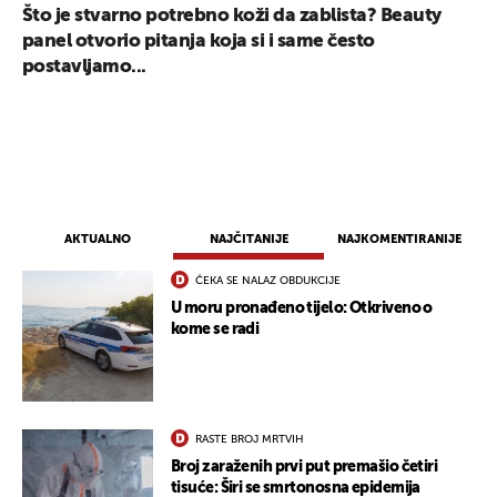
Što je stvarno potrebno koži da zablista? Beauty
panel otvorio pitanja koja si i same često
postavljamo...
AKTUALNO
NAJČITANIJE
NAJKOMENTIRANIJE
ČEKA SE NALAZ OBDUKCIJE
U moru pronađeno tijelo: Otkriveno o
kome se radi
RASTE BROJ MRTVIH
Broj zaraženih prvi put premašio četiri
tisuće: Širi se smrtonosna epidemija