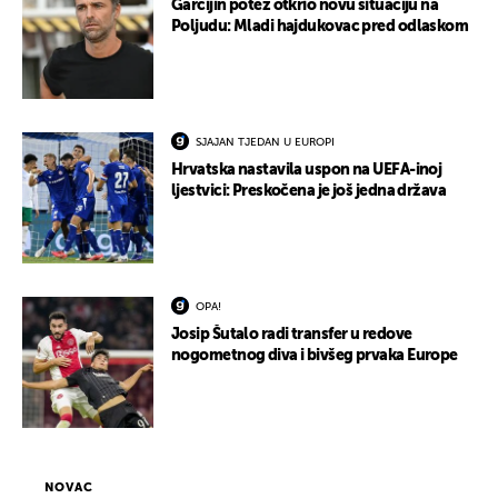
Garcijin potez otkrio novu situaciju na
Poljudu: Mladi hajdukovac pred odlaskom
SJAJAN TJEDAN U EUROPI
Hrvatska nastavila uspon na UEFA-inoj
ljestvici: Preskočena je još jedna država
OPA!
Josip Šutalo radi transfer u redove
nogometnog diva i bivšeg prvaka Europe
NOVAC