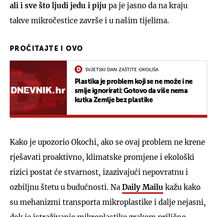
ali i sve što ljudi jedu i piju
pa je jasno da na kraju
takve mikročestice završe i u našim tijelima.
PROČITAJTE I OVO
SVJETSKI DAN ZAŠTITE OKOLIŠA
Plastika je problem koji se ne može i ne
smije ignorirati: Gotovo da više nema
kutka Zemlje bez plastike
Kako je upozorio Okochi, ako se ovaj problem ne krene
rješavati proaktivno, klimatske promjene i ekološki
rizici postat će stvarnost, izazivajući nepovratnu i
ozbiljnu štetu u budućnosti. Na
Daily Mailu
kažu kako
su mehanizmi transporta mikroplastike i dalje nejasni,