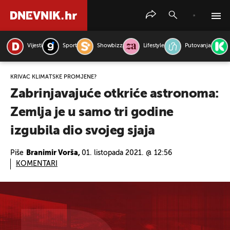
Vijesti
Sport
Showbizz
Lifestyle
Putovanja
PRETRAŽITE VIJESTI
KRIVAC KLIMATSKE PROMJENE?
Zabrinjavajuće otkriće astronoma:
Zemlja je u samo tri godine
izgubila dio svojeg sjaja
Piše
Branimir Vorša,
01. listopada 2021. @ 12:56
KOMENTARI