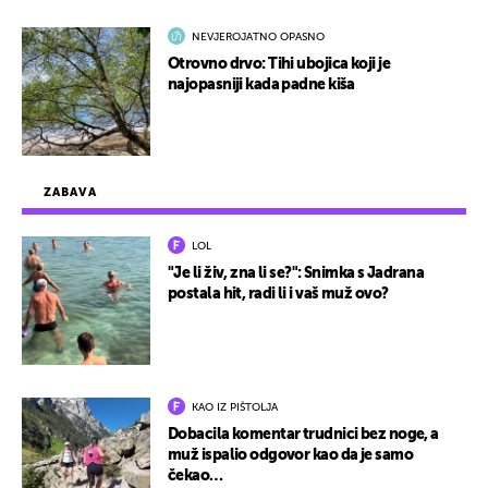
NEVJEROJATNO OPASNO
Otrovno drvo: Tihi ubojica koji je
najopasniji kada padne kiša
ZABAVA
LOL
"Je li živ, zna li se?": Snimka s Jadrana
postala hit, radi li i vaš muž ovo?
KAO IZ PIŠTOLJA
Dobacila komentar trudnici bez noge, a
muž ispalio odgovor kao da je samo
čekao…