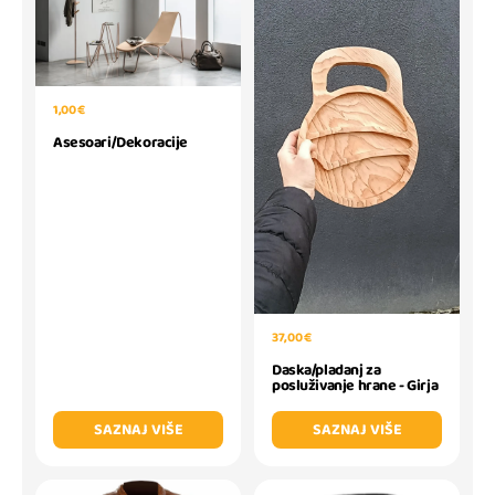
1,00 €
Asesoari/Dekoracije
37,00 €
Daska/pladanj za
posluživanje hrane - Girja
SAZNAJ VIŠE
SAZNAJ VIŠE