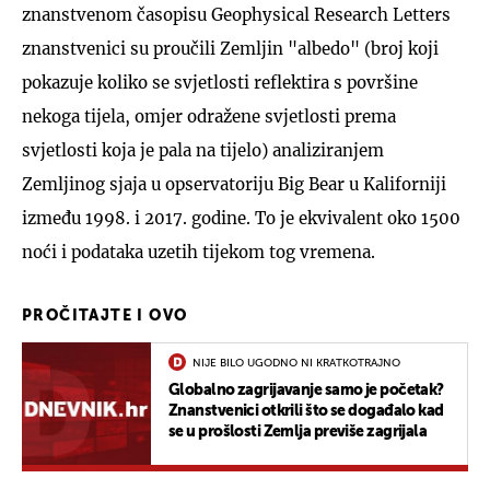
znanstvenom časopisu Geophysical Research Letters
znanstvenici su proučili Zemljin "albedo" (broj koji
pokazuje koliko se svjetlosti reflektira s površine
nekoga tijela, omjer odražene svjetlosti prema
svjetlosti koja je pala na tijelo) analiziranjem
Zemljinog sjaja u opservatoriju Big Bear u Kaliforniji
između 1998. i 2017. godine. To je ekvivalent oko 1500
noći i podataka uzetih tijekom tog vremena.
PROČITAJTE I OVO
NIJE BILO UGODNO NI KRATKOTRAJNO
Globalno zagrijavanje samo je početak?
Znanstvenici otkrili što se događalo kad
se u prošlosti Zemlja previše zagrijala