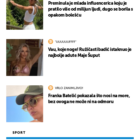
Preminula je mlada influencerica koju je
pratilo više od milijun ljudi, dugo se borila s
opakom bolešću
"UUUUUUFFFF"
Vau, koje noge! Ružičasti badić istaknuo je
najbolje adute Maje Šuput
VRLO ZANIMLJIVO!
Franka Batelić pokazala što nosi na more,
bez ovoga ne može ni na odmoru
SPORT