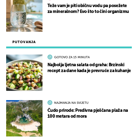
Teže vam je piti običnu vodu pa posežete
za mineralnom? Evo što to čini organizmu
PUTOVANJA
GOTOVO ZA 15 MINUTA
Najbolja ljetna salata od graha: Brzinski
recept za dane kada je prevruće za kuhanje
NAJMANJA NA SVIJETU
Čudo prirode: Predivna pješčana plaža na
100 metara od mora