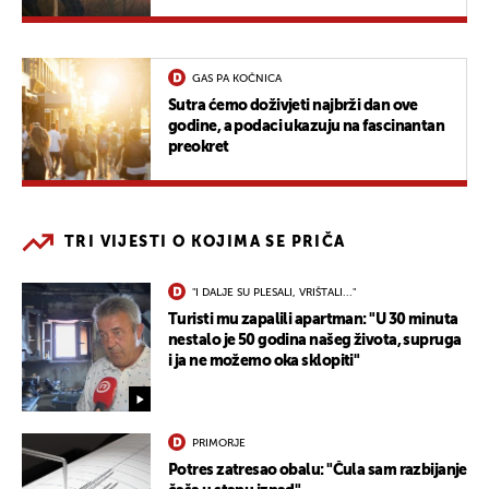
GAS PA KOČNICA
Sutra ćemo doživjeti najbrži dan ove
godine, a podaci ukazuju na fascinantan
preokret
TRI VIJESTI O KOJIMA SE PRIČA
"I DALJE SU PLESALI, VRIŠTALI..."
Turisti mu zapalili apartman: "U 30 minuta
nestalo je 50 godina našeg života, supruga
i ja ne možemo oka sklopiti"
PRIMORJE
Potres zatresao obalu: "Čula sam razbijanje