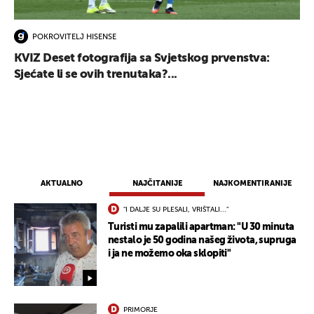
POKROVITELJ HISENSE
KVIZ Deset fotografija sa Svjetskog prvenstva:
Sjećate li se ovih trenutaka?...
UKLJUČITE NOTIFIKACIJE
AKTUALNO
NAJČITANIJE
NAJKOMENTIRANIJE
"I DALJE SU PLESALI, VRIŠTALI..."
Turisti mu zapalili apartman: "U 30 minuta
nestalo je 50 godina našeg života, supruga
i ja ne možemo oka sklopiti"
PRIMORJE