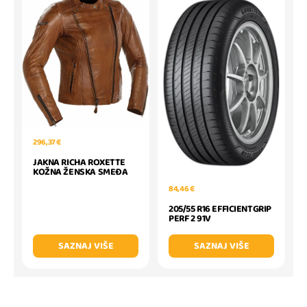
296,37 €
JAKNA RICHA ROXETTE
KOŽNA ŽENSKA SMEĐA
84,46 €
205/55 R16 EFFICIENTGRIP
PERF 2 91V
SAZNAJ VIŠE
SAZNAJ VIŠE