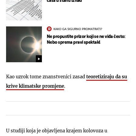
čaša u stanu iznad"
KAKO GA SIGURNO PROMATRATI?
Ne propustite prizor koji se ne viđa često:
Nebo sprema pravi spektakl
Kao uzrok tome znanstvenici zasad
teoretiziraju da su
krive klimatske promjene
.
U studiji koja je objavljena krajem kolovoza u