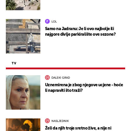
LOL
Samo na Jadranu: Je li ovo najbolje ili
najgore divlje parkiralište ove sezone?
TV
DALEKI GRAD
Uznemirena je zbog njegove ucjene - hoće
li napraviti što traži?
NASLJEDNIK
Želi da njih troje sretno žive, a nije ni