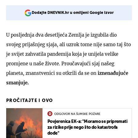
Dodajte DNEVNIK.hr u omiljeni Google izvor
U posljednja dva desetljeća Zemlja je izgubila dio
svojeg prijašnjeg sjaja, ali uzrok tome nije samo taj što
je svijet zahvatila pandemija koja je unijela velike
promjene u naše živote. Proučavajući sjaj našeg
planeta, znanstvenici su otkrili da se on
iznenađujuće
smanjuje.
PROČITAJTE I OVO
ODGOVOR NA ŠUMSKE POŽARE
Povjerenica EK-a: "Moramo se pripremati
za rizike prije nego što do katastrofa
dođe"