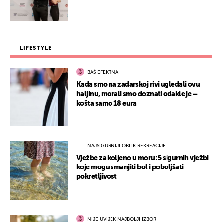
LIFESTYLE
BAŠ EFEKTNA
Kada smo na zadarskoj rivi ugledali ovu
haljinu, morali smo doznati odakle je –
košta samo 18 eura
NAJSIGURNIJI OBLIK REKREACIJE
Vježbe za koljeno u moru: 5 sigurnih vježbi
koje mogu smanjiti bol i poboljšati
pokretljivost
NIJE UVIJEK NAJBOLJI IZBOR