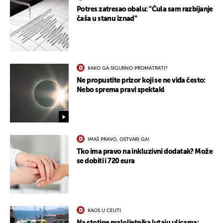
Potres zatresao obalu: "Čula sam razbijanje
čaša u stanu iznad"
KAKO GA SIGURNO PROMATRATI?
Ne propustite prizor koji se ne viđa često:
Nebo sprema pravi spektakl
IMAŠ PRAVO, OSTVARI GA!
Tko ima pravo na inkluzivni dodatak? Može
se dobiti i 720 eura
KAOS U CEUTI