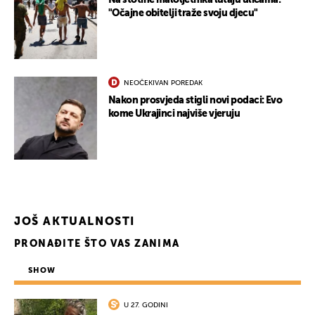
Na stotine maloljetnika lutaju ulicama:
"Očajne obitelji traže svoju djecu"
NEOČEKIVAN POREDAK
Nakon prosvjeda stigli novi podaci: Evo
kome Ukrajinci najviše vjeruju
JOŠ AKTUALNOSTI
PRONAĐITE ŠTO VAS ZANIMA
SHOW
U 27. GODINI