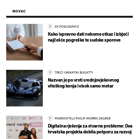
NOVAC
ZA POSLODAVCE
Kako ispravno dati nekome otkaz i izbjeći
najčešće pogreške te sudske sporove
TREĆI UNIKATNI BUGATTI
Nazvan je po vrsti srednjovjekovnog
viteškog konja i visok samo metar
POKROVITELJ PHILIP MORRIS ZAGREB
Digitalna rješenja za stvarne probleme: Dva
hrvatska projekta dobila potporu za razvoj