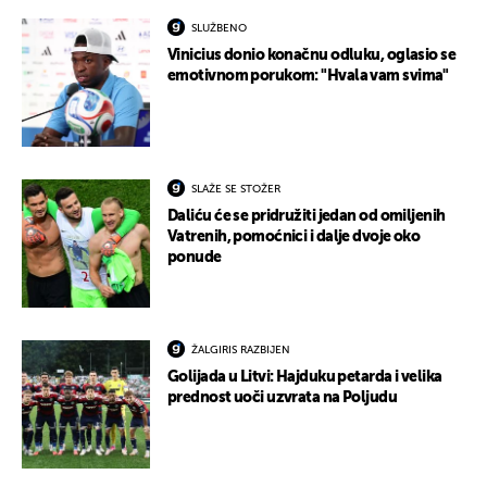
SLUŽBENO
Vinicius donio konačnu odluku, oglasio se
emotivnom porukom: "Hvala vam svima"
SLAŽE SE STOŽER
Daliću će se pridružiti jedan od omiljenih
Vatrenih, pomoćnici i dalje dvoje oko
ponude
ŽALGIRIS RAZBIJEN
Golijada u Litvi: Hajduku petarda i velika
prednost uoči uzvrata na Poljudu