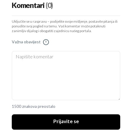
Komentari
(0)
Uključite se u raspravu – podijelite svoje mišljenje, postavite pitanja ili
ponudite svoj pogled na temu. Vaš komentar može potaknuti
zanimljiv dijalog i obogatiti zajednicu našeg portala.
Važna obavijest
!
1500 znakova preostalo
Prijavite se