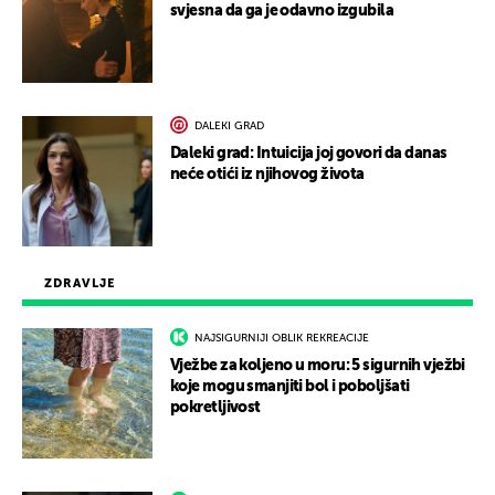
svjesna da ga je odavno izgubila
DALEKI GRAD
Daleki grad: Intuicija joj govori da danas
neće otići iz njihovog života
ZDRAVLJE
NAJSIGURNIJI OBLIK REKREACIJE
Vježbe za koljeno u moru: 5 sigurnih vježbi
koje mogu smanjiti bol i poboljšati
pokretljivost