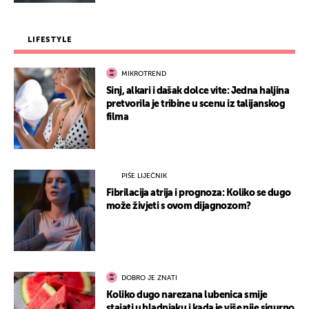
LIFESTYLE
MIKROTREND
Sinj, alkari i dašak dolce vite: Jedna haljina
pretvorila je tribine u scenu iz talijanskog
filma
PIŠE LIJEČNIK
Fibrilacija atrija i prognoza: Koliko se dugo
može živjeti s ovom dijagnozom?
DOBRO JE ZNATI
Koliko dugo narezana lubenica smije
stajati u hladnjaku i kada je više nije sigurno