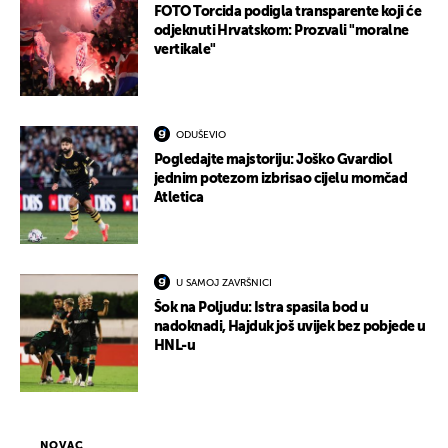
FOTO Torcida podigla transparente koji će
odjeknuti Hrvatskom: Prozvali "moralne
vertikale"
ODUŠEVIO
Pogledajte majstoriju: Joško Gvardiol
jednim potezom izbrisao cijelu momčad
Atletica
U SAMOJ ZAVRŠNICI
Šok na Poljudu: Istra spasila bod u
nadoknadi, Hajduk još uvijek bez pobjede u
HNL-u
NOVAC