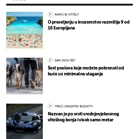
KAMO BI OTIŠLI?
O preseljenju u inozemstvo razmišlja 9 od
10 Europljana
SAM SVOJ ŠEF
Šest poslova koje možete pokrenuti od
kuće uz minimalna ulaganja
TREĆI UNIKATNI BUGATTI
Nazvan je po vrsti srednjovjekovnog
viteškog konja i visok samo metar