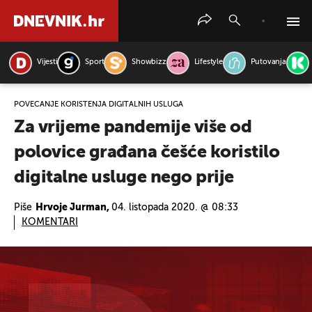
Vijesti
Sport
Showbizz
Lifestyle
Putovanja
PRETRAŽITE VIJESTI
POVEĆANJE KORIŠTENJA DIGITALNIH USLUGA
Za vrijeme pandemije više od
polovice građana češće koristilo
digitalne usluge nego prije
Piše
Hrvoje Jurman,
04. listopada 2020. @ 08:33
KOMENTARI