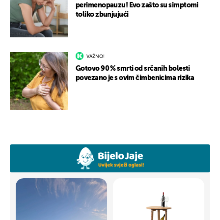
perimenopauzu! Evo zašto su simptomi
toliko zbunjujući
VAŽNO!
Gotovo 90 % smrti od srčanih bolesti
povezano je s ovim čimbenicima rizika