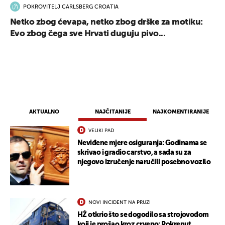
POKROVITELJ CARLSBERG CROATIA
Netko zbog ćevapa, netko zbog drške za motiku:
Evo zbog čega sve Hrvati duguju pivo...
AKTUALNO
NAJČITANIJE
NAJKOMENTIRANIJE
VELIKI PAD
Neviđene mjere osiguranja: Godinama se
skrivao i gradio carstvo, a sada su za
njegovo izručenje naručili posebno vozilo
NOVI INCIDENT NA PRUZI
HŽ otkrio što se dogodilo sa strojovođom
koji je prošao kroz crveno: Pokrenut