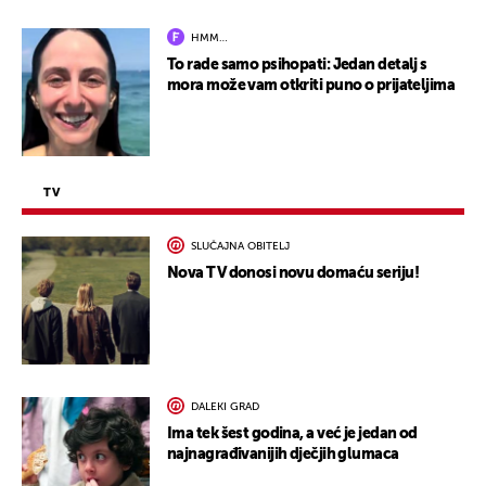
HMM…
To rade samo psihopati: Jedan detalj s
mora može vam otkriti puno o prijateljima
TV
SLUČAJNA OBITELJ
Nova TV donosi novu domaću seriju!
DALEKI GRAD
Ima tek šest godina, a već je jedan od
najnagrađivanijih dječjih glumaca