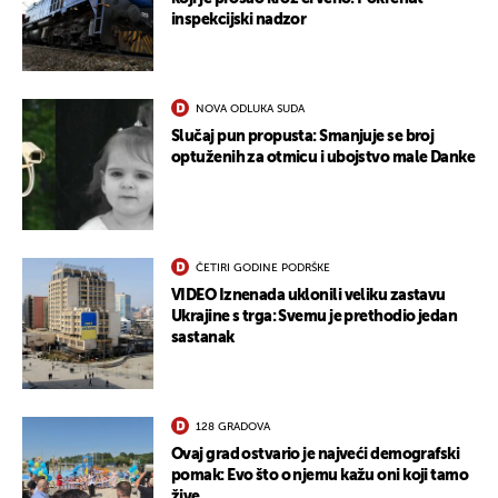
inspekcijski nadzor
NOVA ODLUKA SUDA
Slučaj pun propusta: Smanjuje se broj
optuženih za otmicu i ubojstvo male Danke
ČETIRI GODINE PODRŠKE
VIDEO Iznenada uklonili veliku zastavu
Ukrajine s trga: Svemu je prethodio jedan
sastanak
UKLJUČITE NOTIFIKACIJE
128 GRADOVA
Ovaj grad ostvario je najveći demografski
pomak: Evo što o njemu kažu oni koji tamo
žive