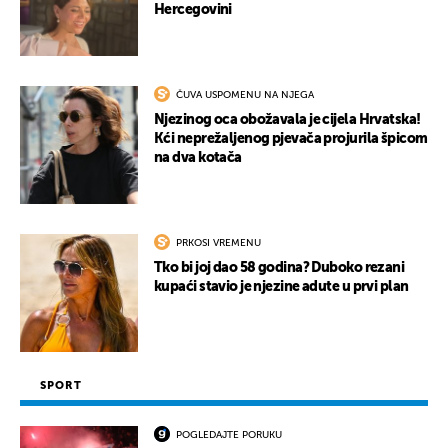
Hercegovini
ČUVA USPOMENU NA NJEGA
Njezinog oca obožavala je cijela Hrvatska!
Kći neprežaljenog pjevača projurila špicom
na dva kotača
PRKOSI VREMENU
Tko bi joj dao 58 godina? Duboko rezani
kupaći stavio je njezine adute u prvi plan
SPORT
POGLEDAJTE PORUKU