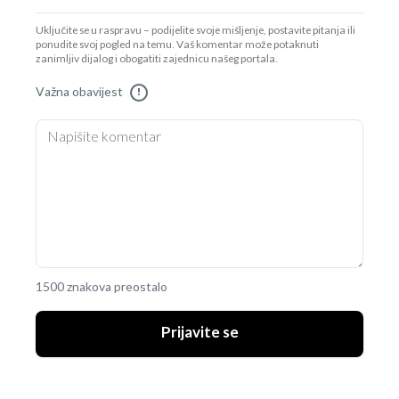
Uključite se u raspravu – podijelite svoje mišljenje, postavite pitanja ili
ponudite svoj pogled na temu. Vaš komentar može potaknuti
zanimljiv dijalog i obogatiti zajednicu našeg portala.
Važna obavijest
!
1500 znakova preostalo
Prijavite se