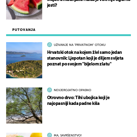
jesti?
PUTOVANJA
UŽIVANJE NA "PRIVATNOM" OTOKU
Hrvatski otok na kojem živi samo jedan
stanovnik: Ljepotan koji je diljem svijeta
poznat po svojem "bijelom zlatu"
NEVJEROJATNO OPASNO
Otrovno drvo: Tihi ubojica koji je
najopasniji kada padne kiša
MA, SAVRŠENSTVO!