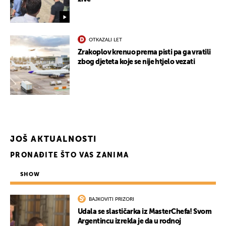
OTKAZALI LET
Zrakoplov krenuo prema pisti pa ga vratili
zbog djeteta koje se nije htjelo vezati
JOŠ AKTUALNOSTI
PRONAĐITE ŠTO VAS ZANIMA
SHOW
BAJKOVITI PRIZORI
Udala se slastičarka iz MasterChefa! Svom
Argentincu izrekla je da u rodnoj