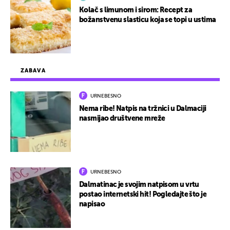
Kolač s limunom i sirom: Recept za
božanstvenu slasticu koja se topi u ustima
ZABAVA
URNEBESNO
Nema ribe! Natpis na tržnici u Dalmaciji
nasmijao društvene mreže
URNEBESNO
Dalmatinac je svojim natpisom u vrtu
postao internetski hit! Pogledajte što je
napisao