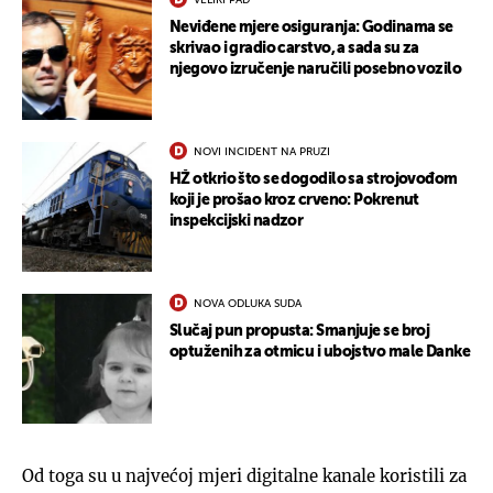
Neviđene mjere osiguranja: Godinama se
skrivao i gradio carstvo, a sada su za
njegovo izručenje naručili posebno vozilo
NOVI INCIDENT NA PRUZI
HŽ otkrio što se dogodilo sa strojovođom
koji je prošao kroz crveno: Pokrenut
inspekcijski nadzor
NOVA ODLUKA SUDA
Slučaj pun propusta: Smanjuje se broj
optuženih za otmicu i ubojstvo male Danke
Od toga su u najvećoj mjeri digitalne kanale koristili za