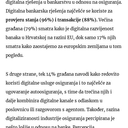
digitalna rješenja u bankarstvu u odnosu na osiguranja.
Digitalna bankarska rješenja najčešće se koriste za
provjeru stanja (96%) i transakcije (88%).
Većina
građana (79%) smatra kako je digitalna razvijenost
banaka u Hrvatskoj na razini EU, dok samo 17% njih
smatra kako zaostajemo za europskim zemljama u tom
pogledu.
S druge strane, tek 14% građana navodi kako redovito
koristi digitalne usluge osiguranja i to najčešće za
ugovaranje autoosiguranja, s time da trećina njih i
dalje kombinira digitalne kanale s odlaskom u
poslovnicu ili razgovorom s agentom. Također, razina
digitaliziranosti industrije osiguranja percipirana je
nešto lošije u odnosu na banke. Percepcija