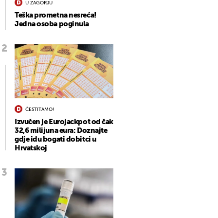
U ZAGORJU
Teška prometna nesreća!
Jedna osoba poginula
ČESTITAMO!
Izvučen je Eurojackpot od čak
32,6 milijuna eura: Doznajte
gdje idu bogati dobitci u
Hrvatskoj