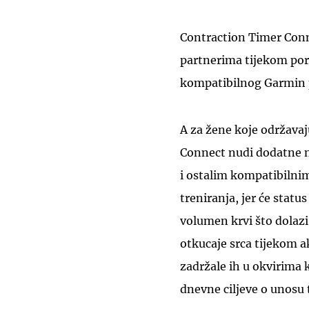
Contraction Timer Conn
partnerima tijekom poro
kompatibilnog Garmin 
A za žene koje održava
Connect nudi dodatne n
i ostalim kompatibilnim
treniranja, jer će statu
volumen krvi što dolaz
otkucaje srca tijekom ak
zadržale ih u okvirima ko
dnevne ciljeve o unosu 