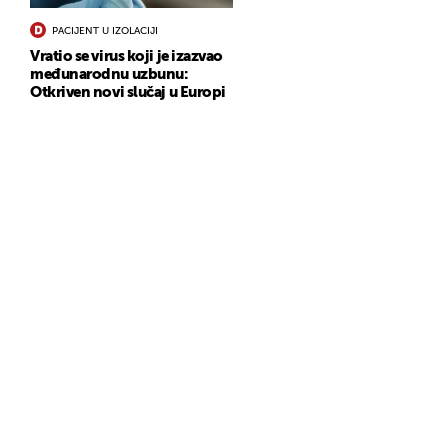
PACIJENT U IZOLACIJI
Vratio se virus koji je izazvao
međunarodnu uzbunu:
Otkriven novi slučaj u Europi