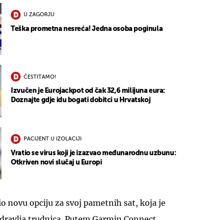
U ZAGORJU
Teška prometna nesreća! Jedna osoba poginula
ČESTITAMO!
Izvučen je Eurojackpot od čak 32,6 milijuna eura:
Doznajte gdje idu bogati dobitci u Hrvatskoj
PACIJENT U IZOLACIJI
Vratio se virus koji je izazvao međunarodnu uzbunu:
Otkriven novi slučaj u Europi
o novu opciju za svoj pametnih sat, koja je
dravlja trudnica. Putem Garmin Connect