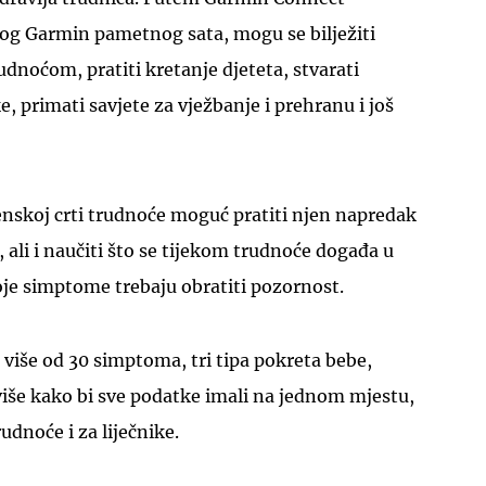
nog Garmin pametnog sata, mogu se bilježiti
dnoćom, pratiti kretanje djeteta, stvarati
e, primati savjete za vježbanje i prehranu i još
UKLJUČITE NOTIFIKACIJE
nskoj crti trudnoće moguć pratiti njen napredak
, ali i naučiti što se tijekom trudnoće događa u
oje simptome trebaju obratiti pozornost.
 više od 30 simptoma, tri tipa pokreta bebe,
 više kako bi sve podatke imali na jednom mjestu,
udnoće i za liječnike.