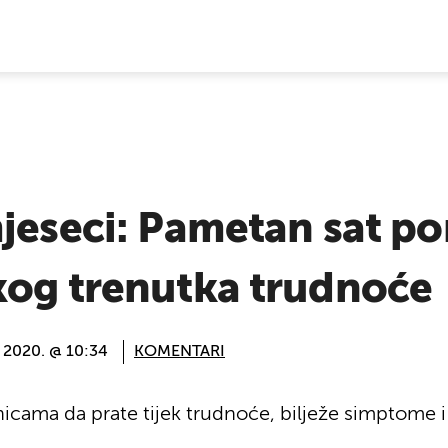
E VIJESTI
mjeseci: Pametan sat p
kog trenutka trudnoće
 2020. @ 10:34
KOMENTARI
cama da prate tijek trudnoće, bilježe simptome i