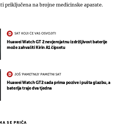
 biti priključena na brojne medicinske aparate.
SAT KOJI ĆE VAS OSVOJITI
Huawei Watch GT 2 nevjerojatnu izdržljivost baterije
može zahvaliti Kirin A1 čipsetu
JOŠ 'PAMETNIJI' PAMETNI SAT
Huawei Watch GT2 sada prima pozive i pušta glazbu, a
baterija traje dva tjedna
IMA SE PRIČA