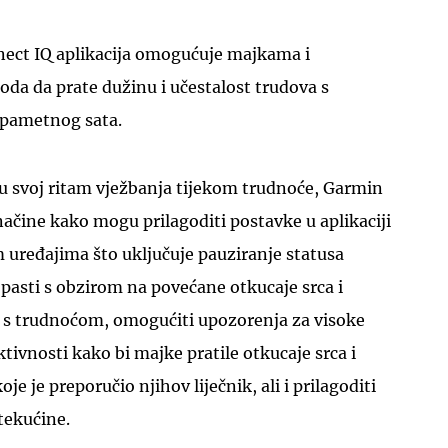
ect IQ aplikacija omogućuje majkama i
da da prate dužinu i učestalost trudova s
pametnog sata.
ju svoj ritam vježbanja tijekom trudnoće, Garmin
ačine kako mogu prilagoditi postavke u aplikaciji
 uređajima što uključuje pauziranje statusa
s pasti s obzirom na povećane otkucaje srca i
i s trudnoćom, omogućiti upozorenja za visoke
tivnosti kako bi majke pratile otkucaje srca i
je je preporučio njihov liječnik, ali i prilagoditi
tekućine.